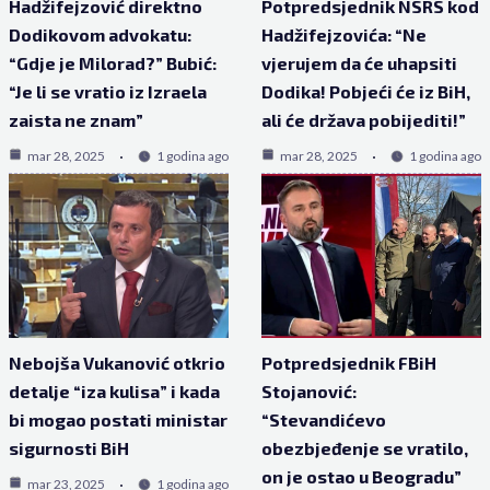
Hadžifejzović direktno
Potpredsjednik NSRS kod
Dodikovom advokatu:
Hadžifejzovića: “Ne
“Gdje je Milorad?” Bubić:
vjerujem da će uhapsiti
“Je li se vratio iz Izraela
Dodika! Pobjeći će iz BiH,
zaista ne znam”
ali će država pobijediti!”
mar 28, 2025
1 godina ago
mar 28, 2025
1 godina ago
Nebojša Vukanović otkrio
Potpredsjednik FBiH
detalje “iza kulisa” i kada
Stojanović:
bi mogao postati ministar
“Stevandićevo
sigurnosti BiH
obezbjeđenje se vratilo,
on je ostao u Beogradu”
mar 23, 2025
1 godina ago