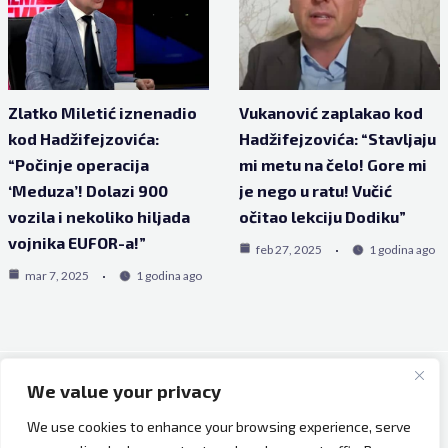
Zlatko Miletić iznenadio
Vukanović zaplakao kod
kod Hadžifejzovića:
Hadžifejzovića: “Stavljaju
“Počinje operacija
mi metu na čelo! Gore mi
‘Meduza’! Dolazi 900
je nego u ratu! Vučić
vozila i nekoliko hiljada
očitao lekciju Dodiku”
vojnika EUFOR-a!”
feb 27, 2025
1 godina ago
mar 7, 2025
1 godina ago
We value your privacy
Copyright © 2026 Bh Dijaspora.
We use cookies to enhance your browsing experience, serve
O nama