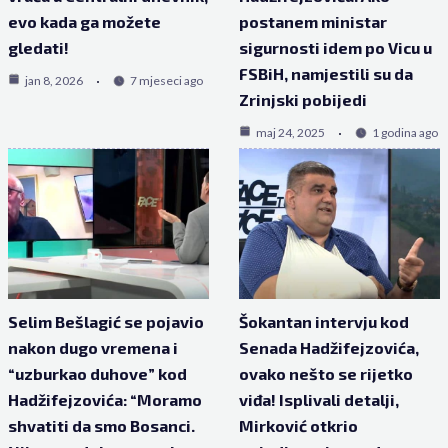
evo kada ga možete
postanem ministar
gledati!
sigurnosti idem po Vicu u
FSBiH, namjestili su da
jan 8, 2026
7 mjeseci ago
Zrinjski pobijedi
maj 24, 2025
1 godina ago
Selim Bešlagić se pojavio
Šokantan intervju kod
nakon dugo vremena i
Senada Hadžifejzovića,
“uzburkao duhove” kod
ovako nešto se rijetko
Hadžifejzovića: “Moramo
viđa! Isplivali detalji,
shvatiti da smo Bosanci.
Mirković otkrio