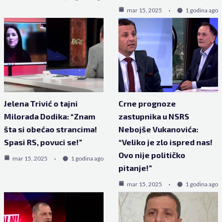
mar 15, 2025
1 godina ago
Jelena Trivić o tajni
Crne prognoze
Milorada Dodika: “Znam
zastupnika u NSRS
šta si obećao strancima!
Nebojše Vukanovića:
Spasi RS, povuci se!”
“Veliko je zlo ispred nas!
Ovo nije političko
mar 15, 2025
1 godina ago
pitanje!”
mar 15, 2025
1 godina ago