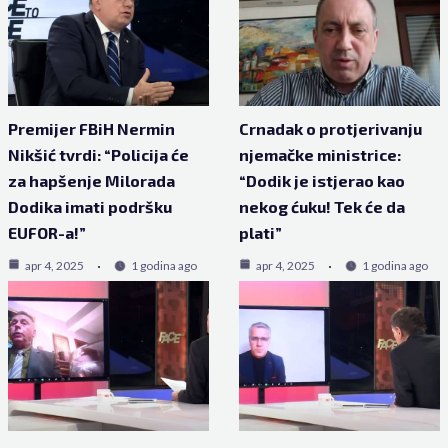
Premijer FBiH Nermin
Crnadak o protjerivanju
Nikšić tvrdi: “Policija će
njemačke ministrice:
za hapšenje Milorada
“Dodik je istjerao kao
Dodika imati podršku
nekog ćuku! Tek će da
EUFOR-a!”
plati”
apr 4, 2025
1 godina ago
apr 4, 2025
1 godina ago