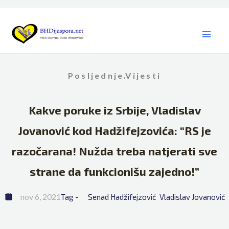
Skip
to
content
Posljednje
Vijesti
,
Kakve poruke iz Srbije, Vladislav
Jovanović kod Hadžifejzovića: “RS je
razočarana! Nužda treba natjerati sve
strane da funkcionišu zajedno!”
nov 6, 2021
Tag - 
Senad Hadžifejzović
Vladislav Jovanović