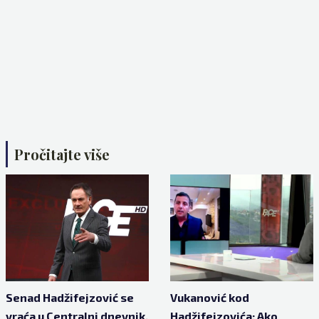
Pročitajte više
Senad Hadžifejzović se
Vukanović kod
vraća u Centralni dnevnik,
Hadžifejzovića: Ako