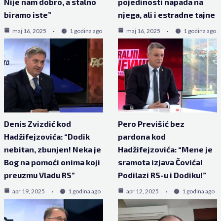
Nije nam dobro, a stalno
pojedinosti napada na
biramo iste”
njega, ali i estradne tajne
maj 16, 2025
1 godina ago
maj 16, 2025
1 godina ago
Denis Zvizdić kod
Pero Previšić bez
Hadžifejzovića: “Dodik
pardona kod
nebitan, zbunjen! Neka je
Hadžifejzovića: “Mene je
Bog na pomoći onima koji
sramota izjava Čovića!
preuzmu Vladu RS”
Podilazi RS-u i Dodiku!”
apr 19, 2025
1 godina ago
apr 12, 2025
1 godina ago