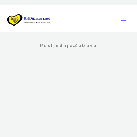
Skip
to
content
Posljednje
Zabava
,