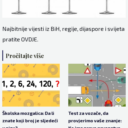
Najbitnije vijesti iz BiH, regije, dijaspore i svijeta
pratite
OVDJE
.
Pročitajte više
Školska mozgalica: Da li
Test za vozače, da
znate koji broj je sljedeći
provjerimo vaše znanje:
u nizu?
Ko ima pravo prvenstva