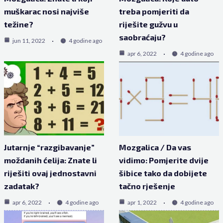
muškarac nosi najviše
treba pomjeriti da
težine?
riješite gužvu u
saobraćaju?
jun 11, 2022
4 godine ago
apr 6, 2022
4 godine ago
Jutarnje “razgibavanje”
Mozgalica / Da vas
moždanih ćelija: Znate li
vidimo: Pomjerite dvije
riješiti ovaj jednostavni
šibice tako da dobijete
zadatak?
tačno rješenje
apr 6, 2022
4 godine ago
apr 1, 2022
4 godine ago