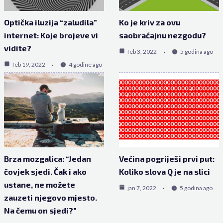
Optička iluzija “zaludila”
Ko je kriv za ovu
internet: Koje brojeve vi
saobraćajnu nezgodu?
vidite?
feb 3, 2022
5 godina ago
feb 19, 2022
4 godine ago
Brza mozgalica: “Jedan
Većina pogriješi prvi put:
čovjek sjedi. Čak i ako
Koliko slova Q je na slici
ustane, ne možete
jan 7, 2022
5 godina ago
zauzeti njegovo mjesto.
Na čemu on sjedi?”