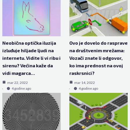
Neobična optička iluzija
Ovo je dovelo do rasprave
izluđuje hiljade ljudi na
na društvenim mrežama:
internetu. Vidite li vi ribu i
Vozači znate li odgovor,
sirenu? Većina kaže da
ko ima prednost na ovoj
vidi magarca…
raskrsnici?
mar 22, 2022
mar 14, 2022
4 godine ago
4 godine ago