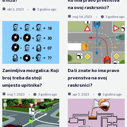
na ovoj raskrsnici?
okt 1, 2023
3 godine ago
maj 14, 2023
3 godine ago
Zanimljiva mozgalica: Koji
Da li znate ko ima pravo
broj treba da stoji
prvenstva na ovoj
umjesto upitnika?
raskrsnici?
maj 7, 2023
3 godine ago
apr 5, 2023
3 godine ago