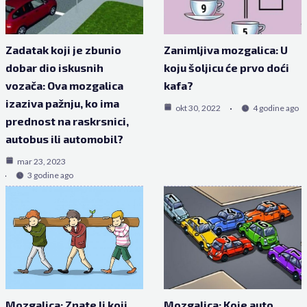
Zadatak koji je zbunio
Zanimljiva mozgalica: U
dobar dio iskusnih
koju šoljicu će prvo doći
vozača: Ova mozgalica
kafa?
izaziva pažnju, ko ima
okt 30, 2022
4 godine ago
prednost na raskrsnici,
autobus ili automobil?
mar 23, 2023
3 godine ago
Mozgalica: Znate li koji
Mozgalica: Koje auto