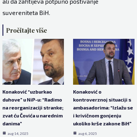
ali da zahtijeva potpuno poštivanje
suvereniteta BiH.
Pročitajte više
Konaković “uzburkao
Konaković o
duhove” u NiP-u: “Radimo
kontroverznoj situaciji s
na reorganizaciji stranke;
ambasadorima: “Izlažu se
zvat ću Čovića u narednim
i krivičnom gonjenju
danima”
ukoliko krše zakone BiH”
aug 14, 2025
aug 6, 2025