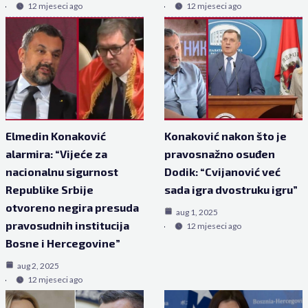
12 mjeseci ago
12 mjeseci ago
Elmedin Konaković
Konaković nakon što je
alarmira: “Vijeće za
pravosnažno osuđen
nacionalnu sigurnost
Dodik: “Cvijanović već
Republike Srbije
sada igra dvostruku igru”
otvoreno negira presuda
aug 1, 2025
pravosudnih institucija
12 mjeseci ago
Bosne i Hercegovine”
aug 2, 2025
12 mjeseci ago