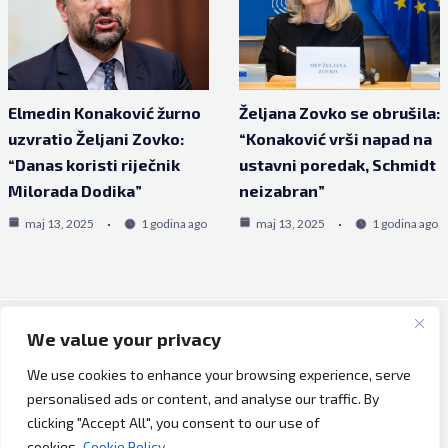
Elmedin Konaković žurno
Željana Zovko se obrušila:
uzvratio Željani Zovko:
“Konaković vrši napad na
“Danas koristi riječnik
ustavni poredak, Schmidt
Milorada Dodika”
neizabran”
maj 13, 2025
1 godina ago
maj 13, 2025
1 godina ago
We value your privacy
Copyright © 2026 Bh Dijaspora.
We use cookies to enhance your browsing experience, serve
O nama
personalised ads or content, and analyse our traffic. By
Marketing
clicking "Accept All", you consent to our use of
Uslovi korištenja
cookies.
Cookie Policy