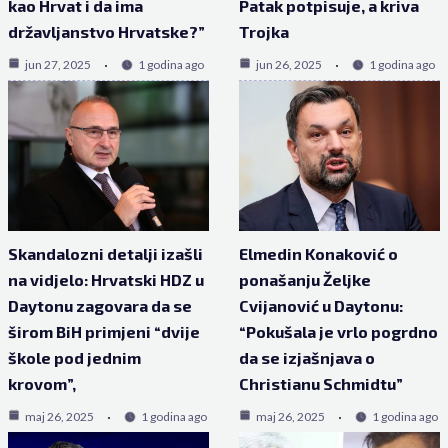
kao Hrvat i da ima
Patak potpisuje, a kriva
državljanstvo Hrvatske?”
Trojka
jun 27, 2025
1 godina ago
jun 26, 2025
1 godina ago
Skandalozni detalji izašli
Elmedin Konaković o
na vidjelo: Hrvatski HDZ u
ponašanju Željke
Daytonu zagovara da se
Cvijanović u Daytonu:
širom BiH primjeni “dvije
“Pokušala je vrlo pogrdno
škole pod jednim
da se izjašnjava o
krovom”,
Christianu Schmidtu”
maj 26, 2025
1 godina ago
maj 26, 2025
1 godina ago