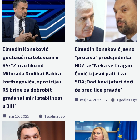
Elmedin Konaković
Elmedin Konaković javno
gostujući na televiziji u
“proziva” predsjednika
RS: “Za razliku od
HDZ-a: “Neka se Dragan
Milorada Dodika i Bakira
Čović izjasni pati li za
Izetbegovića, opozicija u
SDA; Dodikovi jataci doći
RS brine za dobrobit
će pred lice pravde”
građana i mir i stabilnost
maj 14, 2025
1 godina ago
u BiH”
maj 15, 2025
1 godina ago