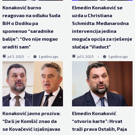
Konaković burno
Elmedin Konaković se
reagovao na odluku Suda
uzda u Christiana
BiH o Dodiku pa
Schmidta: Međunarodna
spomenuo “saradnike
intervencija jedina
balije”: “Ovo nije mogao
moguća opcija za rješenje
uraditi sam”
slučaja “Viaduct”
jul 5, 2025
1 godina ago
jul 3, 2025
1 godina ago
Konaković javno proziva:
Elmedin Konaković
“Da li je Komšić znao da
“otvorio karte”: Hrvat
se Kovačević izjašnjavao
traži prava Ostalih, Paja