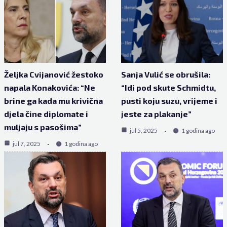
Željka Cvijanović žestoko
Sanja Vulić se obrušila:
napala Konakovića: “Ne
“Idi pod skute Schmidtu,
brine ga kada mu krivična
pusti koju suzu, vrijeme i
djela čine diplomate i
jeste za plakanje”
muljaju s pasošima”
jul 5, 2025
1 godina ago
jul 7, 2025
1 godina ago