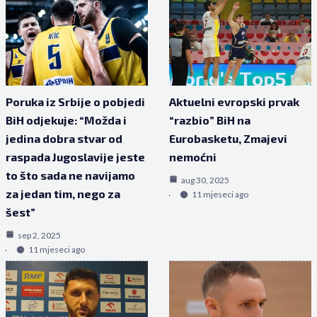
Poruka iz Srbije o pobjedi
Aktuelni evropski prvak
BiH odjekuje: “Možda i
“razbio” BiH na
jedina dobra stvar od
Eurobasketu, Zmajevi
raspada Jugoslavije jeste
nemoćni
to što sada ne navijamo
aug 30, 2025
za jedan tim, nego za
11 mjeseci ago
šest”
sep 2, 2025
11 mjeseci ago