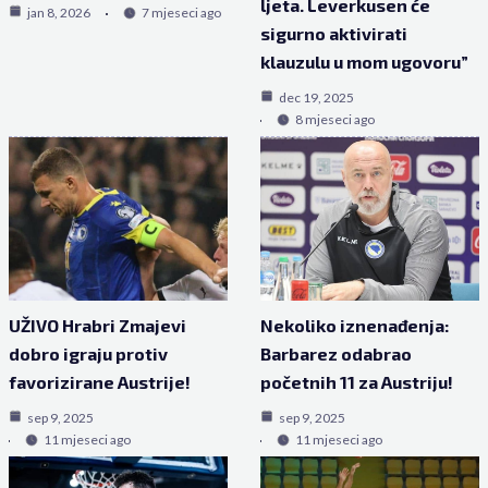
ljeta. Leverkusen će
jan 8, 2026
7 mjeseci ago
sigurno aktivirati
klauzulu u mom ugovoru”
dec 19, 2025
8 mjeseci ago
UŽIVO Hrabri Zmajevi
Nekoliko iznenađenja:
dobro igraju protiv
Barbarez odabrao
favorizirane Austrije!
početnih 11 za Austriju!
sep 9, 2025
sep 9, 2025
11 mjeseci ago
11 mjeseci ago