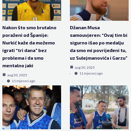
Nakon što smo brutalno
Džanan Musa
poraženi od Španije:
samouvjeren: “Ovaj tim bi
Nurkić kaže da možemo
sigurno išao po medalju
igrati “tri dana” bez
da smo mi povrijeđeni tu,
problema i da smo
uz Sulejmanovića i Garzu”
mentalno jaki
aug 30, 2025
11 mjeseci ago
aug 30, 2025
11 mjeseci ago