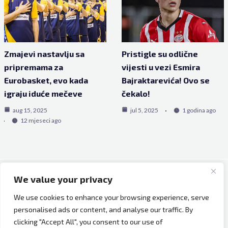
Zmajevi nastavlju sa
Pristigle su odlične
pripremama za
vijesti u vezi Esmira
Eurobasket, evo kada
Bajraktarevića! Ovo se
igraju iduće mečeve
čekalo!
aug 15, 2025
jul 5, 2025
1 godina ago
12 mjeseci ago
We value your privacy
Copyright © 2026 Bh Dijaspora.
We use cookies to enhance your browsing experience, serve
O nama
personalised ads or content, and analyse our traffic. By
Marketing
clicking "Accept All", you consent to our use of
Uslovi korištenja