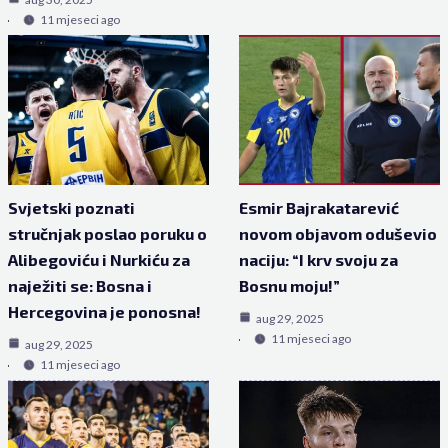
11 mjeseci ago
Svjetski poznati
Esmir Bajrakatarević
stručnjak poslao poruku o
novom objavom oduševio
Alibegoviću i Nurkiću za
naciju: “I krv svoju za
naježiti se: Bosna i
Bosnu moju!”
Hercegovina je ponosna!
aug 29, 2025
11 mjeseci ago
aug 29, 2025
11 mjeseci ago