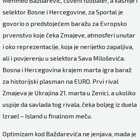
Mehmed Baždarević, čuveni fudbaler, a kasnije i
selektor Bosne i Hercegovine, za Sportal je
govorio o predstojećem baražu za Evropsko
prvenstvo koje čeka Zmajeve, atmosferi unutar
i oko reprezentacije, koja je nerijetko zapaljiva,
ali i povjerenju u selektora Sava Miloševića.
Bosna i Hercegovina krajem marta igra baraž
za historijski plasman na EURO. Prvi rival
Zmajeva je Ukrajina 21. marta u Zenici, a ukoliko
uspije da savlada tog rivala, čeka boljeg iz duela
Izrael – Island u finalnom meču.
Optimizam kod Baždarevića ne jenjava, mada je