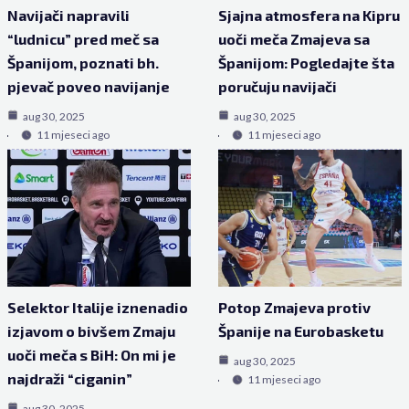
Navijači napravili
Sjajna atmosfera na Kipru
“ludnicu” pred meč sa
uoči meča Zmajeva sa
Španijom, poznati bh.
Španijom: Pogledajte šta
pjevač poveo navijanje
poručuju navijači
aug 30, 2025
aug 30, 2025
11 mjeseci ago
11 mjeseci ago
Selektor Italije iznenadio
Potop Zmajeva protiv
izjavom o bivšem Zmaju
Španije na Eurobasketu
uoči meča s BiH: On mi je
aug 30, 2025
najdraži “ciganin”
11 mjeseci ago
aug 30, 2025