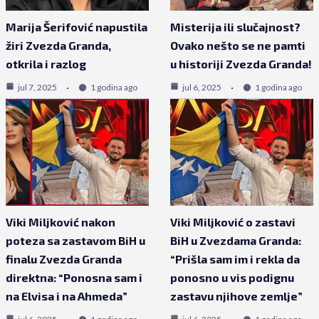
Marija Šerifović napustila
Misterija ili slučajnost?
žiri Zvezda Granda,
Ovako nešto se ne pamti
otkrila i razlog
u historiji Zvezda Granda!
jul 7, 2025
1 godina ago
jul 6, 2025
1 godina ago
Viki Miljković nakon
Viki Miljković o zastavi
poteza sa zastavom BiH u
BiH u Zvezdama Granda:
finalu Zvezda Granda
“Prišla sam im i rekla da
direktna: “Ponosna sam i
ponosno u vis podignu
na Elvisa i na Ahmeda”
zastavu njihove zemlje”