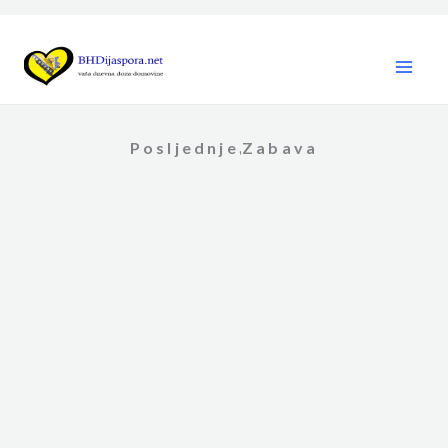
Skip
to
content
Posljednje
Zabava
,