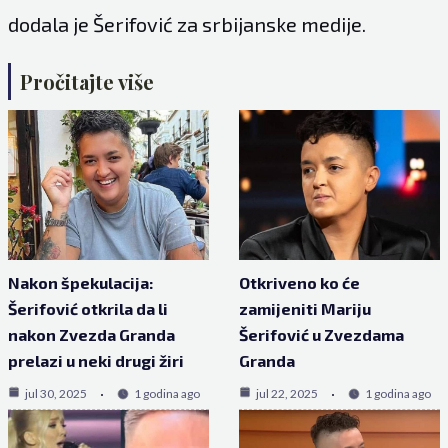
dodala je Šerifović za srbijanske medije.
Pročitajte više
Nakon špekulacija:
Otkriveno ko će
Šerifović otkrila da li
zamijeniti Mariju
nakon Zvezda Granda
Šerifović u Zvezdama
prelazi u neki drugi žiri
Granda
jul 30, 2025
1 godina ago
jul 22, 2025
1 godina ago