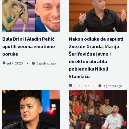
Đula Drini i Aladin Pehić
Nakon odluke da napusti
uputili veoma emotivne
Zvezde Granda, Marija
poruke
Šerifović se javno i
direktno obratila
jul 7, 2025
1 godina ago
pobjedniku Nikoli
Stanišiću
jul 7, 2025
1 godina ago