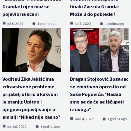
Granda: I njen muž se
finalu Zvezda Granda:
pojavio na sceni
Može li do pobjede?
jul 6, 2025
1 godina ago
jul 5, 2025
1 godina ago
Voditelj Žika Jakšić ima
Dragan Stojković Bosanac
zdravstvene probleme,
se emotivno oprostio od
prijatelj otkrio u kakvom
Saše Popovića: “Nadali
je stanju: Upitno i
smo se da će se iščupati
njegovo pojavljivanje u
iz ovoga”
emisiji “Nikad nije kasno”
mar 4, 2025
1 godina ago
jun 26, 2025
1 godina ago