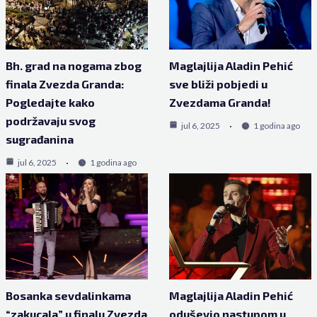
Bh. grad na nogama zbog
Maglajlija Aladin Pehić
finala Zvezda Granda:
sve bliži pobjedi u
Pogledajte kako
Zvezdama Granda!
podržavaju svog
jul 6, 2025
1 godina ago
sugrađanina
jul 6, 2025
1 godina ago
Bosanka sevdalinkama
Maglajlija Aladin Pehić
“zakucala” u finalu Zvezda
oduševio nastupom u