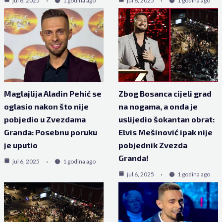
jul 6, 2025
1 godina ago
jul 6, 2025
1 godina ago
Maglajlija Aladin Pehić se
Zbog Bosanca cijeli grad
oglasio nakon što nije
na nogama, a onda je
pobjedio u Zvezdama
uslijedio šokantan obrat:
Granda: Posebnu poruku
Elvis Mešinović ipak nije
je uputio
pobjednik Zvezda
Granda!
jul 6, 2025
1 godina ago
jul 6, 2025
1 godina ago