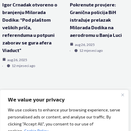
Igor Crnadak otvoreno o
Pokrenute provjere:
branjenju Milorada
Granična policija BiH
Dodika: “Pod plaštom
istražuje prelazak
velikih priča,
Milorada Dodika na
referenduma u potpuni
aerodromu u Banja Luci
zaborav se gura afera
aug 26, 2025
Viaduct”
12 mjeseci ago
aug 26, 2025
12 mjeseci ago
We value your privacy
Copyright © 2026 Bh Dijaspora.
We use cookies to enhance your browsing experience, serve
O nama
personalised ads or content, and analyse our traffic. By
Marketing
clicking "Accept All", you consent to our use of
Uslovi korištenja
cookies.
Cookie Policy