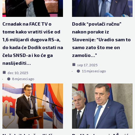
Crnadak na FACE TV o
Dodik “povlači ručnu”
tome kako vratiti više od
nakon poruke iz
1,6 milijardi dugova RS-a,
Slovenije: “Uradio sam to
do kada će Dodik ostati na
samo zato što me on
čelu SNSD-a i ko će ga
zamolio…”
naslijediti…
sep 17, 2025
11 mjeseci ago
dec 10, 2025
8 mjeseci ago