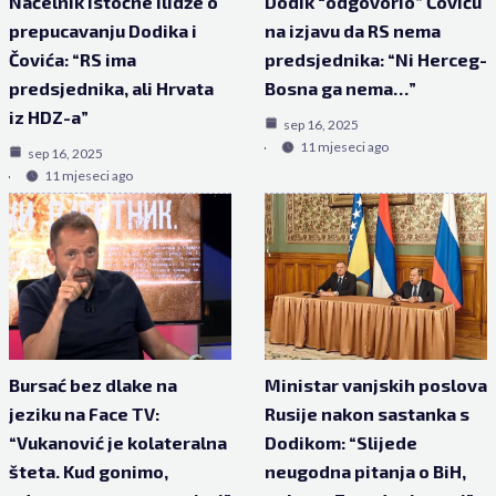
Načelnik Istočne Ilidže o
Dodik “odgovorio” Čoviću
prepucavanju Dodika i
na izjavu da RS nema
Čovića: “RS ima
predsjednika: “Ni Herceg-
predsjednika, ali Hrvata
Bosna ga nema…”
iz HDZ-a”
sep 16, 2025
11 mjeseci ago
sep 16, 2025
11 mjeseci ago
Bursać bez dlake na
Ministar vanjskih poslova
jeziku na Face TV:
Rusije nakon sastanka s
“Vukanović je kolateralna
Dodikom: “Slijede
šteta. Kud gonimo,
neugodna pitanja o BiH,