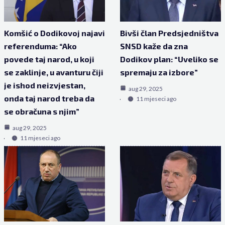
Komšić o Dodikovoj najavi
Bivši član Predsjedništva
referenduma: “Ako
SNSD kaže da zna
povede taj narod, u koji
Dodikov plan: “Uveliko se
se zaklinje, u avanturu čiji
spremaju za izbore”
je ishod neizvjestan,
aug 29, 2025
onda taj narod treba da
11 mjeseci ago
se obračuna s njim”
aug 29, 2025
11 mjeseci ago