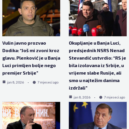
Vulin javno prozvao
Okupljanje u Banja Luci,
Dodika: “Još mi zvoni kroz
predsjednik NSRS Nenad
glavu. Plenković je u Banja
Stevandić ustvrdio: “RS je
Luci primljen bolje nego
bila izolovana iz Srbije, u
premijer Srbije”
vrijeme slabe Rusije, ali
smo u najtežim danima
jan 8, 2026
7 mjeseci ago
izdržali”
jan 8, 2026
7 mjeseci ago