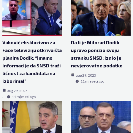
Vuković ekskluzivno za
Da li je Milorad Dodik
Face televiziju otkriva šta
upravo ponizio svoju
planira Dodik: “Imamo
stranku SNSD: Iznio je
informacije da SNSD traži
nevjerovatne podatke
ličnost za kandidata na
aug 29, 2025
izborima!”
11 mjeseci ago
aug 29, 2025
11 mjeseci ago