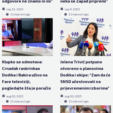
odgovore ne znamo ni mi”
neka se Zapad pripremi”
sep 13, 2025
sep 9, 2025
11 mjeseci ago
11 mjeseci ago
Klupko se odmotava:
Jelena Trivić potpuno
Crnadak raskrinkao
otvoreno o planovima
Dodika i Bakira uživo na
Dodika i ekipe: “Zam da će
Face televiziji,
SNSD učestvovati na
pogledajte šta je poručio
prijevremenim izborima”
aug 30, 2025
aug 30, 2025
11 mjeseci ago
11 mjeseci ago