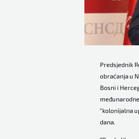
Predsjednik R
obraćanja u Na
Bosni i Herce
međunarodne in
“kolonijalna 
dana.