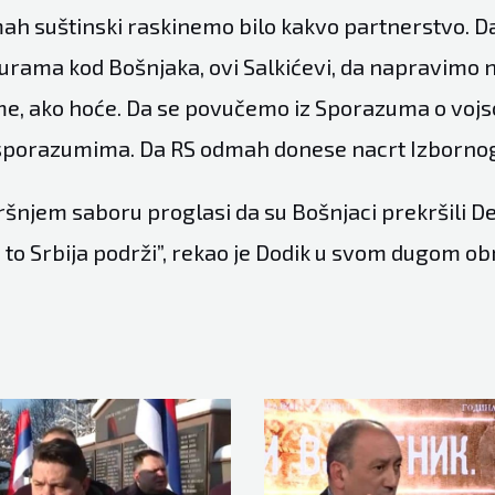
ah suštinski raskinemo bilo kakvo partnerstvo. 
urama kod Bošnjaka, ovi Salkićevi, da napravimo 
me, ako hoće. Da se povučemo iz Sporazuma o vojsc
sporazumima. Da RS odmah donese nacrt Izbornog
ršnjem saboru proglasi da su Bošnjaci prekršili De
 to Srbija podrži”, rekao je Dodik u svom dugom ob