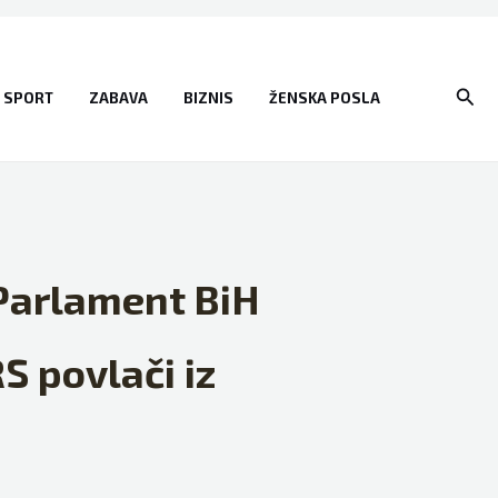
Sear
SPORT
ZABAVA
BIZNIS
ŽENSKA POSLA
 Parlament BiH
RS povlači iz