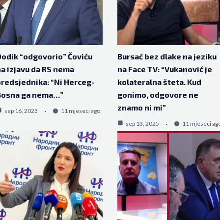
odik “odgovorio” Čoviću
Bursać bez dlake na jeziku
a izjavu da RS nema
na Face TV: “Vukanović je
redsjednika: “Ni Herceg-
kolateralna šteta. Kud
Bosna ga nema…”
gonimo, odgovore ne
znamo ni mi”
sep 16, 2025
11 mjeseci ago
sep 13, 2025
11 mjeseci ag