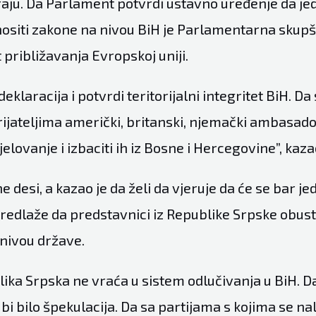
iraju. Da Parlament potvrdi ustavno uređenje da je
ositi zakone na nivou BiH je Parlamentarna skupšt
t približavanja Evropskoj uniji.
eklaracija i potvrdi teritorijalni integritet BiH. Da 
ijateljima američki, britanski, njemački ambasado
jelovanje i izbaciti ih iz Bosne i Hercegovine”, kaza
ne desi, a kazao je da želi da vjeruje da će se bar j
 predlaže da predstavnici iz Republike Srpske obus
 nivou države.
blika Srpska ne vraća u sistem odlučivanja u BiH.
 bi bilo špekulacija. Da sa partijama s kojima se n