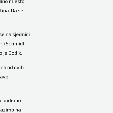
dino mjesto
ina. Da se
se na sjednici
r i Schmidt.
o je Dodik.
edna od ovih
tave
 Da budemo
alazimo na