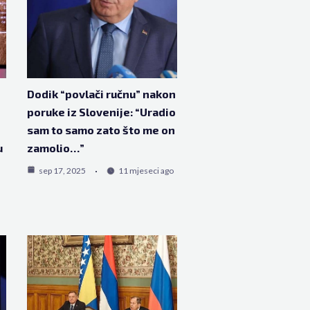
Dodik “povlači ručnu” nakon
poruke iz Slovenije: “Uradio
sam to samo zato što me on
u
zamolio…”
sep 17, 2025
11 mjeseci ago