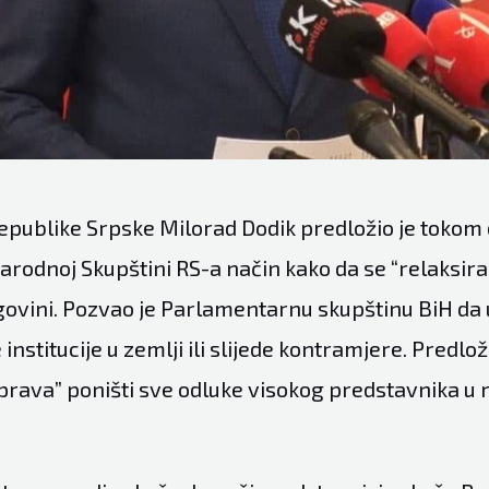
epublike Srpske Milorad Dodik predložio je tokom
rodnoj Skupštini RS-a način kako da se “relaksira”
govini. Pozvao je Parlamentarnu skupštinu BiH da 
stitucije u zemlji ili slijede kontramjere. Predlož
uprava” poništi sve odluke visokog predstavnika u