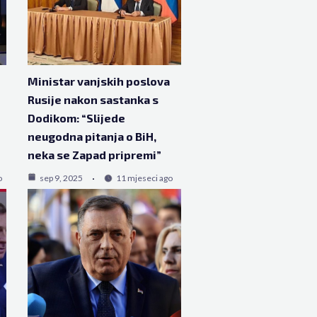
Ministar vanjskih poslova
Rusije nakon sastanka s
Dodikom: “Slijede
neugodna pitanja o BiH,
neka se Zapad pripremi”
o
sep 9, 2025
11 mjeseci ago