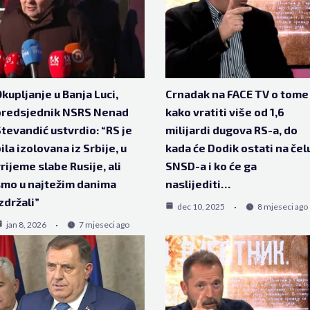
kupljanje u Banja Luci,
Crnadak na FACE TV o tome
predsjednik NSRS Nenad
kako vratiti više od 1,6
tevandić ustvrdio: “RS je
milijardi dugova RS-a, do
ila izolovana iz Srbije, u
kada će Dodik ostati na čel
rijeme slabe Rusije, ali
SNSD-a i ko će ga
mo u najtežim danima
naslijediti…
zdržali”
dec 10, 2025
8 mjeseci ago
jan 8, 2026
7 mjeseci ago