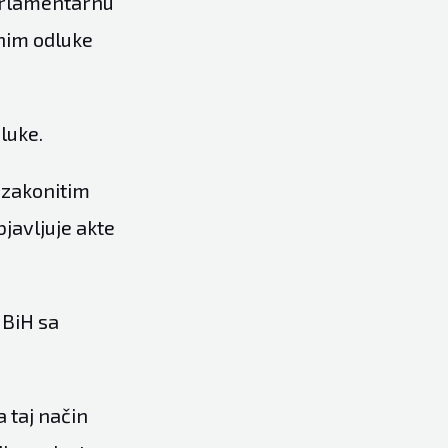
Parlamentarnu
vnim odluke
luke.
ezakonitim
javljuje akte
 BiH sa
a taj način