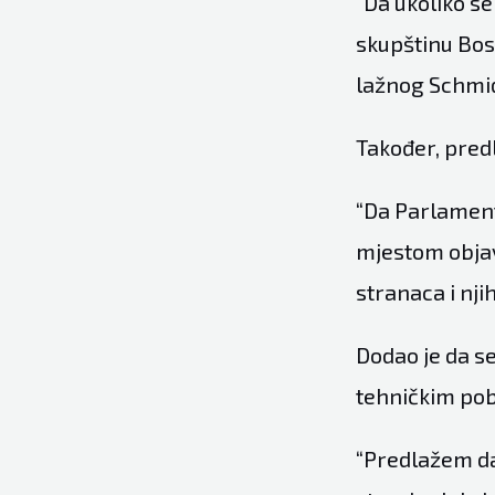
“Da ukoliko s
skupštinu Bos
lažnog Schmidt
Također, pred
“Da Parlament
mjestom objav
stranaca i nji
Dodao je da se
tehničkim pob
“Predlažem da 