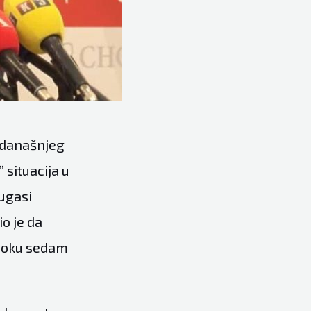
 današnjeg
 situacija u
ugasi
io je da
 roku sedam