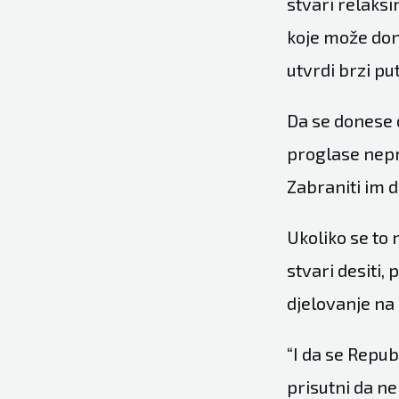
stvari relaks
koje može don
utvrdi brzi pu
Da se donese d
proglase nepr
Zabraniti im d
Ukoliko se to 
stvari desiti,
djelovanje na
“I da se Repu
prisutni da ne