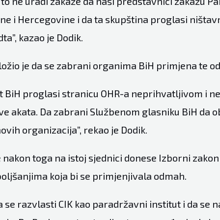
e to ne uradi zakaže da naši predstavnici zakažu 
ne i Hercegovine i da ta skupština proglasi ništa
a”, kazao je Dodik.
ložio je da se zabrani organima BiH primjena te od
 BiH proglasi stranicu OHR-a neprihvatljivom i n
e akata. Da zabrani Službenom glasniku BiH da ob
hovih organizacija”, rekao je Dodik.
 nakon toga na istoj sjednici donese Izborni zakon
oljšanjima koja bi se primjenjivala odmah.
se razvlasti CIK kao paradržavni institut i da se n