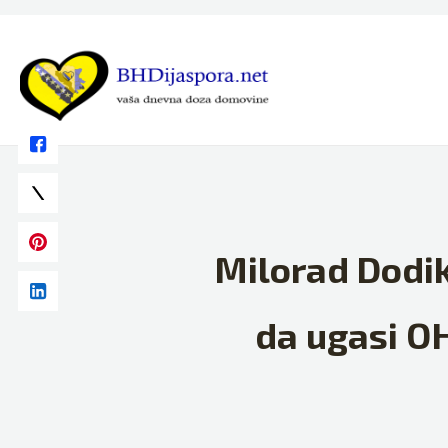
Skip
to
content
Milorad Dodik
da ugasi OHR