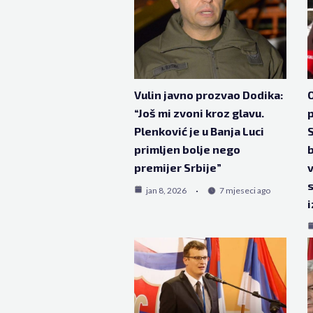
Vulin javno prozvao Dodika:
O
“Još mi zvoni kroz glavu.
Plenković je u Banja Luci
S
primljen bolje nego
b
premijer Srbije”
v
s
jan 8, 2026
7 mjeseci ago
i