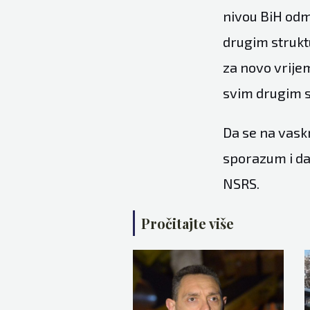
nivou BiH odm
drugim strukt
za novo vrije
svim drugim 
Da se na vask
sporazum i da
NSRS.
Pročitajte više