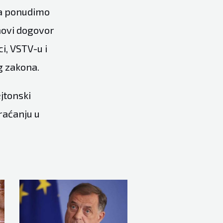
Da ponudimo
novi dogovor
i, VSTV-u i
 zakona.
jtonski
raćanju u