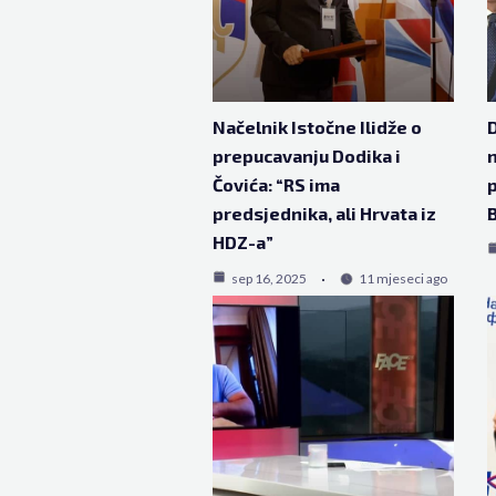
Načelnik Istočne Ilidže o
D
prepucavanju Dodika i
n
Čovića: “RS ima
p
predsjednika, ali Hrvata iz
HDZ-a”
sep 16, 2025
11 mjeseci ago