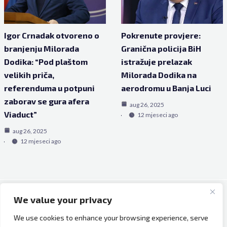
Igor Crnadak otvoreno o
Pokrenute provjere:
branjenju Milorada
Granična policija BiH
Dodika: “Pod plaštom
istražuje prelazak
velikih priča,
Milorada Dodika na
referenduma u potpuni
aerodromu u Banja Luci
zaborav se gura afera
aug 26, 2025
Viaduct”
12 mjeseci ago
aug 26, 2025
12 mjeseci ago
We value your privacy
Copyright © 2026 Bh Dijaspora.
We use cookies to enhance your browsing experience, serve
O nama