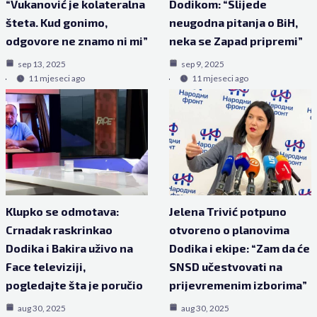
“Vukanović je kolateralna
Dodikom: “Slijede
šteta. Kud gonimo,
neugodna pitanja o BiH,
odgovore ne znamo ni mi”
neka se Zapad pripremi”
sep 13, 2025
sep 9, 2025
11 mjeseci ago
11 mjeseci ago
Klupko se odmotava:
Jelena Trivić potpuno
Crnadak raskrinkao
otvoreno o planovima
Dodika i Bakira uživo na
Dodika i ekipe: “Zam da će
Face televiziji,
SNSD učestvovati na
pogledajte šta je poručio
prijevremenim izborima”
aug 30, 2025
aug 30, 2025