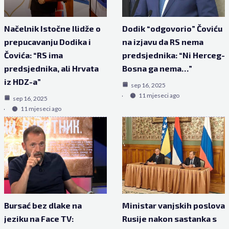
Načelnik Istočne Ilidže o
Dodik “odgovorio” Čoviću
prepucavanju Dodika i
na izjavu da RS nema
Čovića: “RS ima
predsjednika: “Ni Herceg-
predsjednika, ali Hrvata
Bosna ga nema…”
iz HDZ-a”
sep 16, 2025
11 mjeseci ago
sep 16, 2025
11 mjeseci ago
Bursać bez dlake na
Ministar vanjskih poslova
jeziku na Face TV:
Rusije nakon sastanka s