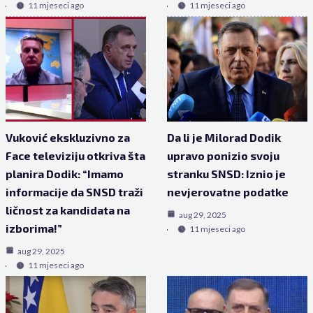
11 mjeseci ago
11 mjeseci ago
Vuković ekskluzivno za
Da li je Milorad Dodik
Face televiziju otkriva šta
upravo ponizio svoju
planira Dodik: “Imamo
stranku SNSD: Iznio je
informacije da SNSD traži
nevjerovatne podatke
ličnost za kandidata na
aug 29, 2025
izborima!”
11 mjeseci ago
aug 29, 2025
11 mjeseci ago