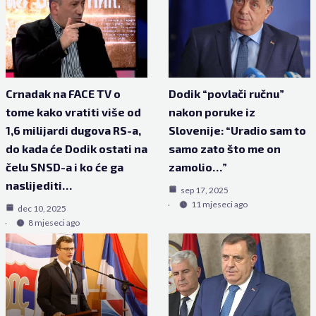
Crnadak na FACE TV o
Dodik “povlači ručnu”
tome kako vratiti više od
nakon poruke iz
1,6 milijardi dugova RS-a,
Slovenije: “Uradio sam to
do kada će Dodik ostati na
samo zato što me on
čelu SNSD-a i ko će ga
zamolio…”
naslijediti…
sep 17, 2025
11 mjeseci ago
dec 10, 2025
8 mjeseci ago