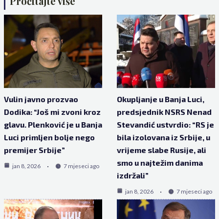
Pročitajte više
Vulin javno prozvao
Okupljanje u Banja Luci,
Dodika: “Još mi zvoni kroz
predsjednik NSRS Nenad
glavu. Plenković je u Banja
Stevandić ustvrdio: “RS je
Luci primljen bolje nego
bila izolovana iz Srbije, u
premijer Srbije”
vrijeme slabe Rusije, ali
smo u najtežim danima
jan 8, 2026
7 mjeseci ago
izdržali”
jan 8, 2026
7 mjeseci ago