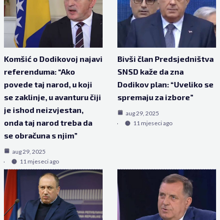
Komšić o Dodikovoj najavi
Bivši član Predsjedništva
referenduma: “Ako
SNSD kaže da zna
povede taj narod, u koji
Dodikov plan: “Uveliko se
se zaklinje, u avanturu čiji
spremaju za izbore”
je ishod neizvjestan,
aug 29, 2025
onda taj narod treba da
11 mjeseci ago
se obračuna s njim”
aug 29, 2025
11 mjeseci ago