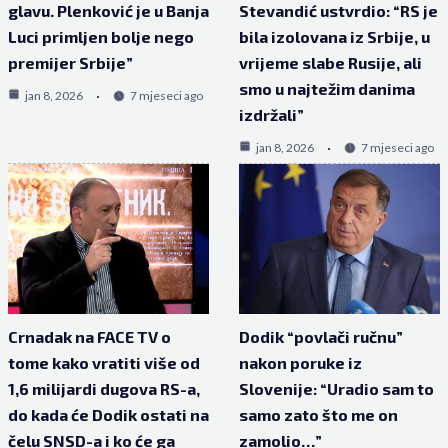
glavu. Plenković je u Banja
Stevandić ustvrdio: “RS je
Luci primljen bolje nego
bila izolovana iz Srbije, u
premijer Srbije”
vrijeme slabe Rusije, ali
smo u najtežim danima
jan 8, 2026
7 mjeseci ago
izdržali”
jan 8, 2026
7 mjeseci ago
Crnadak na FACE TV o
Dodik “povlači ručnu”
tome kako vratiti više od
nakon poruke iz
1,6 milijardi dugova RS-a,
Slovenije: “Uradio sam to
do kada će Dodik ostati na
samo zato što me on
čelu SNSD-a i ko će ga
zamolio…”