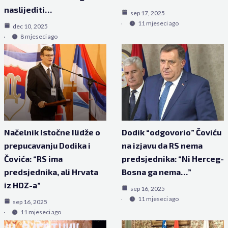
naslijediti…
sep 17, 2025
11 mjeseci ago
dec 10, 2025
8 mjeseci ago
Načelnik Istočne Ilidže o
Dodik “odgovorio” Čoviću
prepucavanju Dodika i
na izjavu da RS nema
Čovića: “RS ima
predsjednika: “Ni Herceg-
predsjednika, ali Hrvata
Bosna ga nema…”
iz HDZ-a”
sep 16, 2025
11 mjeseci ago
sep 16, 2025
11 mjeseci ago