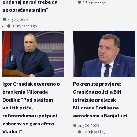
onda taj narod treba da
11 mjeseci ago
se obračuna s njim”
aug 29, 2025
11 mjeseci ago
Igor Crnadak otvoreno o
Pokrenute provjere:
branjenju Milorada
Granična policija BiH
Dodika: “Pod plaštom
istražuje prelazak
velikih priča,
Milorada Dodika na
referenduma u potpuni
aerodromu u Banja Luci
zaborav se gura afera
aug 26, 2025
Viaduct”
12 mjeseci ago