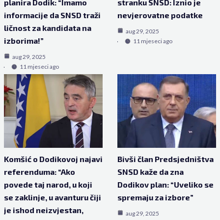
planira Dodik: “Imamo
stranku SNSD: Iznio je
informacije da SNSD traži
nevjerovatne podatke
ličnost za kandidata na
aug 29, 2025
izborima!”
11 mjeseci ago
aug 29, 2025
11 mjeseci ago
Komšić o Dodikovoj najavi
Bivši član Predsjedništva
referenduma: “Ako
SNSD kaže da zna
povede taj narod, u koji
Dodikov plan: “Uveliko se
se zaklinje, u avanturu čiji
spremaju za izbore”
je ishod neizvjestan,
aug 29, 2025