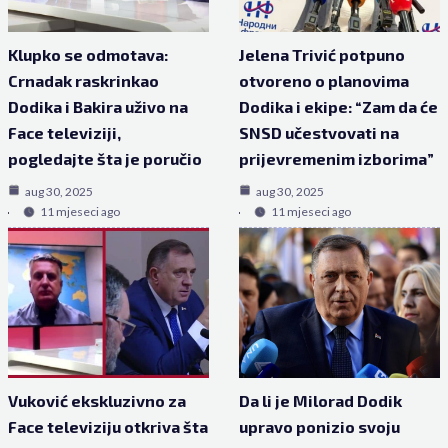
Klupko se odmotava:
Jelena Trivić potpuno
Crnadak raskrinkao
otvoreno o planovima
Dodika i Bakira uživo na
Dodika i ekipe: “Zam da će
Face televiziji,
SNSD učestvovati na
pogledajte šta je poručio
prijevremenim izborima”
aug 30, 2025
aug 30, 2025
11 mjeseci ago
11 mjeseci ago
Vuković ekskluzivno za
Da li je Milorad Dodik
Face televiziju otkriva šta
upravo ponizio svoju