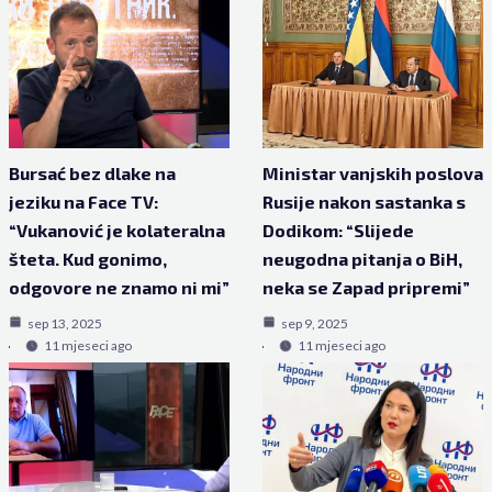
Bursać bez dlake na
Ministar vanjskih poslova
jeziku na Face TV:
Rusije nakon sastanka s
“Vukanović je kolateralna
Dodikom: “Slijede
šteta. Kud gonimo,
neugodna pitanja o BiH,
odgovore ne znamo ni mi”
neka se Zapad pripremi”
sep 13, 2025
sep 9, 2025
11 mjeseci ago
11 mjeseci ago