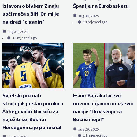
izjavom o bivšem Zmaju
Španije na Eurobasketu
uoči meča s BiH: On mi je
aug 30, 2025
najdraži “ciganin”
11 mjeseci ago
aug 30, 2025
11 mjeseci ago
Svjetski poznati
Esmir Bajrakatarević
stručnjak poslao poruku o
novom objavom oduševio
Alibegoviću i Nurkiću za
naciju: “I krv svoju za
naježiti se: Bosna i
Bosnu moju!”
Hercegovina je ponosna!
aug 29, 2025
11 mjeseci ago