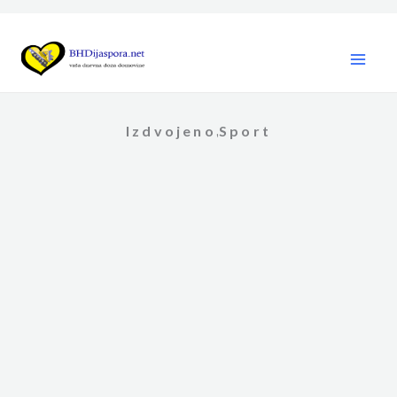
Skip
to
content
Izdvojeno
Sport
,