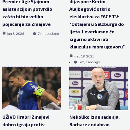
Premier ligi: Sjajnom
dijaspore Kerim
asistencijom potvrdio
Alajbegović otkrio
zašto bi bio veliko
ekskluzivu za FACE TV:
pojačanje za Zmajeve
“Ostajem u Salzburgu do
ljeta. Leverkusen će
jan 8, 2026
7 mjeseci ago
sigurno aktivirati
klauzulu u mom ugovoru”
dec 19, 2025
8 mjeseci ago
UŽIVO Hrabri Zmajevi
Nekoliko iznenađenja:
dobro igraju protiv
Barbarez odabrao