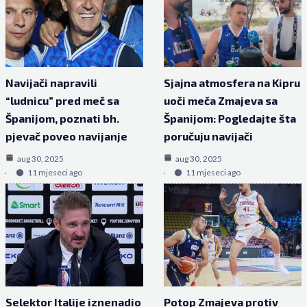
Navijači napravili
Sjajna atmosfera na Kipru
“ludnicu” pred meč sa
uoči meča Zmajeva sa
Španijom, poznati bh.
Španijom: Pogledajte šta
pjevač poveo navijanje
poručuju navijači
aug 30, 2025
aug 30, 2025
11 mjeseci ago
11 mjeseci ago
Selektor Italije iznenadio
Potop Zmajeva protiv