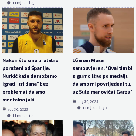
11 mjeseci ago
Nakon što smo brutalno
Džanan Musa
poraženi od Španije:
samouvjeren: “Ovaj tim bi
Nurkić kaže da možemo
sigurno išao po medalju
igrati “tri dana” bez
da smo mi povrijeđeni tu,
problema i da smo
uz Sulejmanovića i Garzu”
mentalno jaki
aug 30, 2025
11 mjeseci ago
aug 30, 2025
11 mjeseci ago