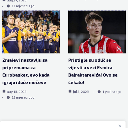
aug 29, 2025
11 mjeseci ago
Zmajevi nastavlju sa
Pristigle su odlične
pripremama za
vijesti u vezi Esmira
Eurobasket, evo kada
Bajraktarevića! Ovo se
igraju iduće mečeve
čekalo!
aug 15, 2025
jul 5, 2025
1 godina ago
12 mjeseci ago