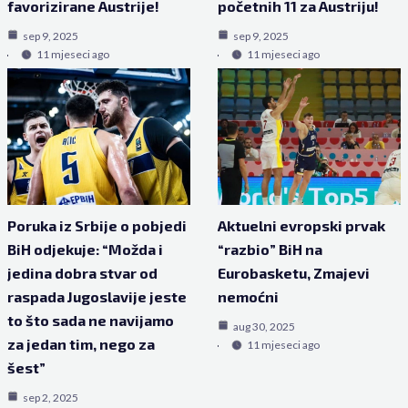
favorizirane Austrije!
početnih 11 za Austriju!
sep 9, 2025
sep 9, 2025
11 mjeseci ago
11 mjeseci ago
Poruka iz Srbije o pobjedi
Aktuelni evropski prvak
BiH odjekuje: “Možda i
“razbio” BiH na
jedina dobra stvar od
Eurobasketu, Zmajevi
raspada Jugoslavije jeste
nemoćni
to što sada ne navijamo
aug 30, 2025
za jedan tim, nego za
11 mjeseci ago
šest”
sep 2, 2025