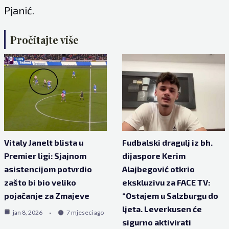
Pjanić.
Pročitajte više
Vitaly Janelt blista u
Fudbalski dragulj iz bh.
Premier ligi: Sjajnom
dijaspore Kerim
asistencijom potvrdio
Alajbegović otkrio
zašto bi bio veliko
ekskluzivu za FACE TV:
pojačanje za Zmajeve
“Ostajem u Salzburgu do
ljeta. Leverkusen će
jan 8, 2026
7 mjeseci ago
sigurno aktivirati