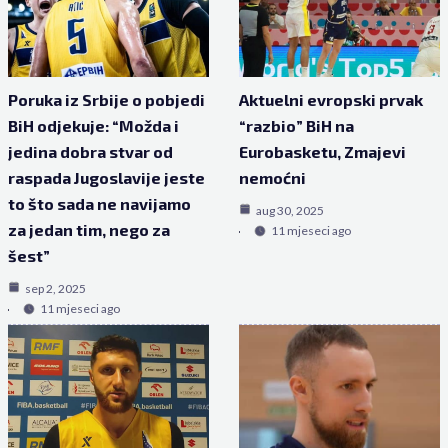
Poruka iz Srbije o pobjedi
Aktuelni evropski prvak
BiH odjekuje: “Možda i
“razbio” BiH na
jedina dobra stvar od
Eurobasketu, Zmajevi
raspada Jugoslavije jeste
nemoćni
to što sada ne navijamo
aug 30, 2025
za jedan tim, nego za
11 mjeseci ago
šest”
sep 2, 2025
11 mjeseci ago