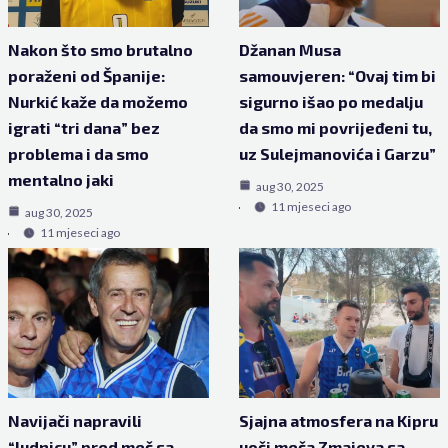
Nakon što smo brutalno
Džanan Musa
poraženi od Španije:
samouvjeren: “Ovaj tim bi
Nurkić kaže da možemo
sigurno išao po medalju
igrati “tri dana” bez
da smo mi povrijeđeni tu,
problema i da smo
uz Sulejmanovića i Garzu”
mentalno jaki
aug 30, 2025
11 mjeseci ago
aug 30, 2025
11 mjeseci ago
Navijači napravili
Sjajna atmosfera na Kipru
“ludnicu” pred meč sa
uoči meča Zmajeva sa