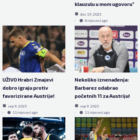
klauzulu u mom ugovoru”
dec 19, 2025
8 mjeseci ago
UŽIVO Hrabri Zmajevi
Nekoliko iznenađenja:
dobro igraju protiv
Barbarez odabrao
favorizirane Austrije!
početnih 11 za Austriju!
sep 9, 2025
sep 9, 2025
11 mjeseci ago
11 mjeseci ago