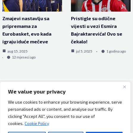
Zmajevi nastavlju sa
Pristigle su odlične
pripremama za
vijesti u vezi Esmira
Eurobasket, evo kada
Bajraktarevića! Ovo se
igraju iduće mečeve
čekalo!
aug 15, 2025
jul 5, 2025
1 godina ago
12 mjeseci ago
We value your privacy
Copyright © 2026 Bh Dijaspora.
We use cookies to enhance your browsing experience, serve
O nama
personalised ads or content, and analyse our traffic. By
Marketing
clicking "Accept All", you consent to our use of
Uslovi korištenja
cookies.
Cookie Policy
Impressum