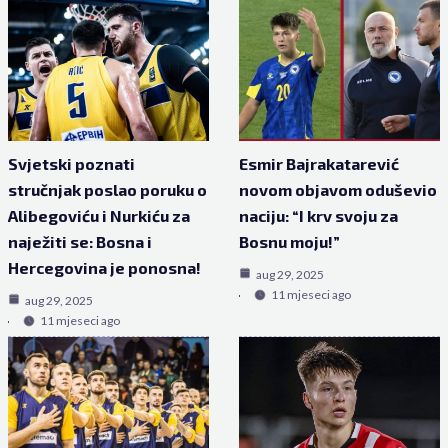
Svjetski poznati
Esmir Bajrakatarević
stručnjak poslao poruku o
novom objavom oduševio
Alibegoviću i Nurkiću za
naciju: “I krv svoju za
naježiti se: Bosna i
Bosnu moju!”
Hercegovina je ponosna!
aug 29, 2025
11 mjeseci ago
aug 29, 2025
11 mjeseci ago