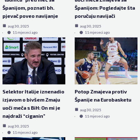
Španijom, poznati bh.
Španijom: Pogledajte šta
pjevač poveo navijanje
poručuju navijači
aug 30, 2025
aug 30, 2025
11 mjeseci ago
11 mjeseci ago
Selektor Italije iznenadio
Potop Zmajeva protiv
izjavom o bivšem Zmaju
Španije na Eurobasketu
uoči meča s BiH: On mi je
aug 30, 2025
najdraži “ciganin”
11 mjeseci ago
aug 30, 2025
11 mjeseci ago