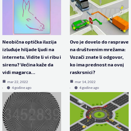
Neobična optička iluzija
Ovo je dovelo do rasprave
izluđuje hiljade ljudi na
na društvenim mrežama:
internetu. Vidite li vi ribu i
Vozači znate li odgovor,
sirenu? Većina kaže da
ko ima prednost na ovoj
vidi magarca…
raskrsnici?
mar 22, 2022
mar 14, 2022
4 godine ago
4 godine ago