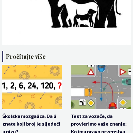
Pročitajte više
Školska mozgalica: Da li
Test za vozače, da
znate koji broj je sljedeći
provjerimo vaše znanje:
u nizu?
Ko ima pravo prvenstva