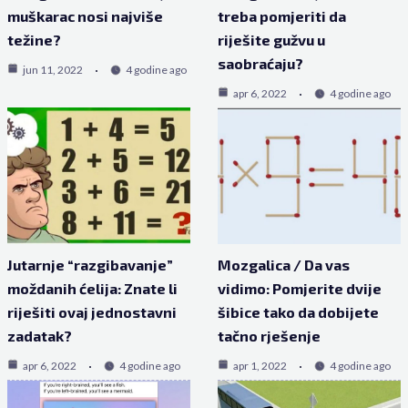
muškarac nosi najviše
treba pomjeriti da
težine?
riješite gužvu u
saobraćaju?
jun 11, 2022
4 godine ago
apr 6, 2022
4 godine ago
Jutarnje “razgibavanje”
Mozgalica / Da vas
moždanih ćelija: Znate li
vidimo: Pomjerite dvije
riješiti ovaj jednostavni
šibice tako da dobijete
zadatak?
tačno rješenje
apr 6, 2022
4 godine ago
apr 1, 2022
4 godine ago