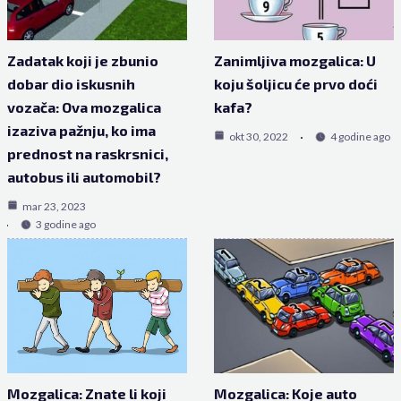
Zadatak koji je zbunio
Zanimljiva mozgalica: U
dobar dio iskusnih
koju šoljicu će prvo doći
vozača: Ova mozgalica
kafa?
izaziva pažnju, ko ima
okt 30, 2022
4 godine ago
prednost na raskrsnici,
autobus ili automobil?
mar 23, 2023
3 godine ago
Mozgalica: Znate li koji
Mozgalica: Koje auto