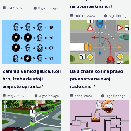
na ovoj raskrsnici?
okt 1, 2023
3 godine ago
maj 14, 2023
3 godine ago
Zanimljiva mozgalica: Koji
Da li znate ko ima pravo
broj treba da stoji
prvenstva na ovoj
umjesto upitnika?
raskrsnici?
maj 7, 2023
3 godine ago
apr 5, 2023
3 godine ago