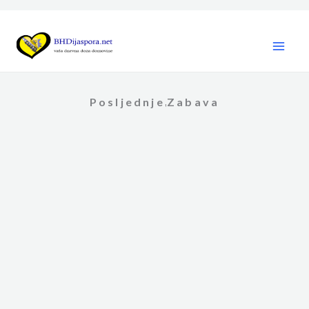
Skip
to
content
Posljednje
Zabava
,