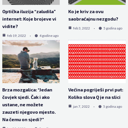
Optička iluzija “zaludila”
Ko je kriv za ovu
internet: Koje brojeve vi
saobraćajnu nezgodu?
vidite?
feb 3, 2022
5 godina ago
feb 19, 2022
4 godine ago
Brza mozgalica: “Jedan
Većina pogriješi prvi put:
čovjek sjedi. Čak i ako
Koliko slova Q je na slici
ustane, ne možete
jan 7, 2022
5 godina ago
zauzeti njegovo mjesto.
Na čemu on sjedi?”