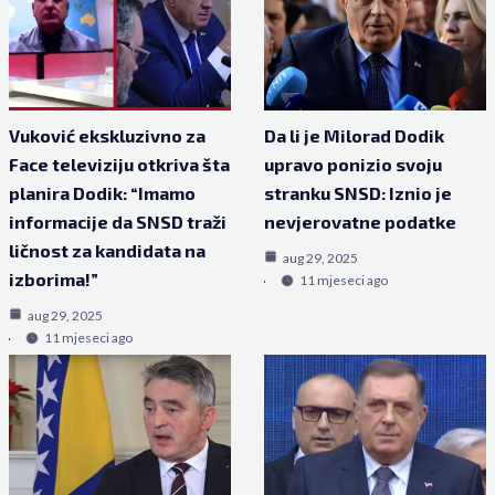
Vuković ekskluzivno za
Da li je Milorad Dodik
Face televiziju otkriva šta
upravo ponizio svoju
planira Dodik: “Imamo
stranku SNSD: Iznio je
informacije da SNSD traži
nevjerovatne podatke
ličnost za kandidata na
aug 29, 2025
izborima!”
11 mjeseci ago
aug 29, 2025
11 mjeseci ago