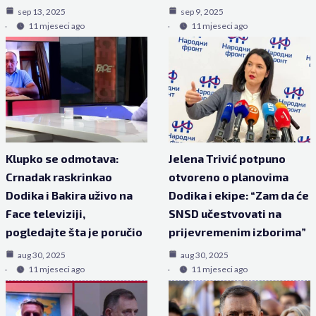
sep 13, 2025
sep 9, 2025
11 mjeseci ago
11 mjeseci ago
Klupko se odmotava:
Jelena Trivić potpuno
Crnadak raskrinkao
otvoreno o planovima
Dodika i Bakira uživo na
Dodika i ekipe: “Zam da će
Face televiziji,
SNSD učestvovati na
pogledajte šta je poručio
prijevremenim izborima”
aug 30, 2025
aug 30, 2025
11 mjeseci ago
11 mjeseci ago