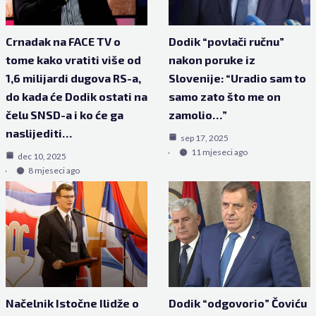
Crnadak na FACE TV o
Dodik “povlači ručnu”
tome kako vratiti više od
nakon poruke iz
1,6 milijardi dugova RS-a,
Slovenije: “Uradio sam to
do kada će Dodik ostati na
samo zato što me on
čelu SNSD-a i ko će ga
zamolio…”
naslijediti…
sep 17, 2025
11 mjeseci ago
dec 10, 2025
8 mjeseci ago
Načelnik Istočne Ilidže o
Dodik “odgovorio” Čoviću