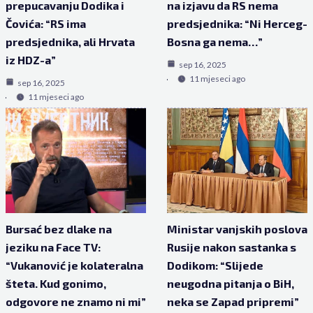
prepucavanju Dodika i
na izjavu da RS nema
Čovića: “RS ima
predsjednika: “Ni Herceg-
predsjednika, ali Hrvata
Bosna ga nema…”
iz HDZ-a”
sep 16, 2025
11 mjeseci ago
sep 16, 2025
11 mjeseci ago
Bursać bez dlake na
Ministar vanjskih poslova
jeziku na Face TV:
Rusije nakon sastanka s
“Vukanović je kolateralna
Dodikom: “Slijede
šteta. Kud gonimo,
neugodna pitanja o BiH,
odgovore ne znamo ni mi”
neka se Zapad pripremi”