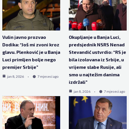
Vulin javno prozvao
Okupljanje u Banja Luci,
Dodika: “Još mi zvoni kroz
predsjednik NSRS Nenad
glavu. Plenković je u Banja
Stevandić ustvrdio: “RS je
Luci primljen bolje nego
bila izolovana iz Srbije, u
premijer Srbije”
vrijeme slabe Rusije, ali
smo u najtežim danima
jan 8, 2026
7 mjeseci ago
izdržali”
jan 8, 2026
7 mjeseci ago