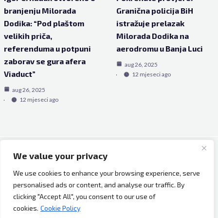
branjenju Milorada
Granična policija BiH
Dodika: “Pod plaštom
istražuje prelazak
velikih priča,
Milorada Dodika na
referenduma u potpuni
aerodromu u Banja Luci
zaborav se gura afera
aug 26, 2025
Viaduct”
12 mjeseci ago
aug 26, 2025
12 mjeseci ago
We value your privacy
Copyright © 2026 Bh Dijaspora.
We use cookies to enhance your browsing experience, serve
O nama
personalised ads or content, and analyse our traffic. By
Marketing
clicking "Accept All", you consent to our use of
Uslovi korištenja
cookies.
Cookie Policy
Impressum