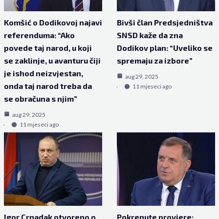
Komšić o Dodikovoj najavi
Bivši član Predsjedništva
referenduma: “Ako
SNSD kaže da zna
povede taj narod, u koji
Dodikov plan: “Uveliko se
se zaklinje, u avanturu čiji
spremaju za izbore”
je ishod neizvjestan,
aug 29, 2025
onda taj narod treba da
11 mjeseci ago
se obračuna s njim”
aug 29, 2025
11 mjeseci ago
Igor Crnadak otvoreno o
Pokrenute provjere: