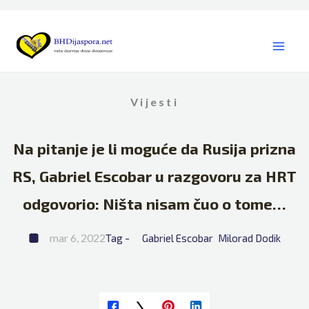
Skip
to
content
Vijesti
Na pitanje je li moguće da Rusija prizna
RS, Gabriel Escobar u razgovoru za HRT
odgovorio: Ništa nisam čuo o tome…
mar 6, 2022
Tag - 
Gabriel Escobar
Milorad Dodik