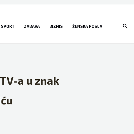
Sear
SPORT
ZABAVA
BIZNIS
ŽENSKA POSLA
 TV-a u znak
iću