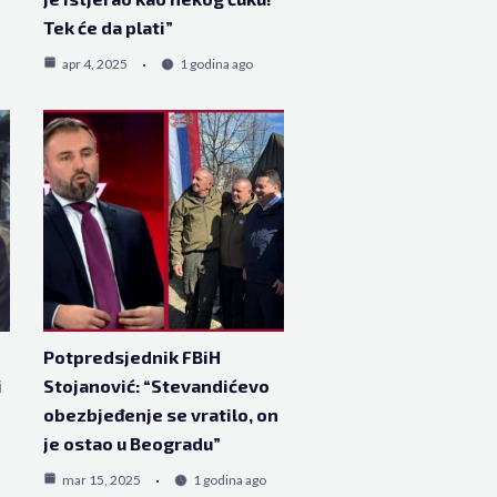
Tek će da plati”
apr 4, 2025
1 godina ago
Potpredsjednik FBiH
i
Stojanović: “Stevandićevo
obezbjeđenje se vratilo, on
je ostao u Beogradu”
mar 15, 2025
1 godina ago