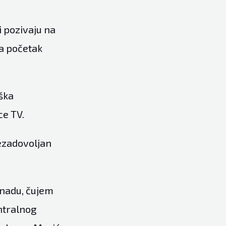
ci pozivaju na
na početak
ška
ce TV.
nezadovoljan
Senadu, čujem
entralnog