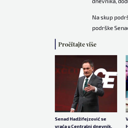
dnevnika, dođ
Na skup podrš
podrške Senad
Pročitajte više
Senad Hadžifejzović se
vraća u Centralni dnevnik,
H