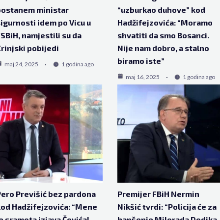
postanem ministar
“uzburkao duhove” kod
igurnosti idem po Vicu u
Hadžifejzovića: “Moramo
SBiH, namjestili su da
shvatiti da smo Bosanci.
rinjski pobijedi
Nije nam dobro, a stalno
biramo iste”
maj 24, 2025
1 godina ago
maj 16, 2025
1 godina ago
ero Previšić bez pardona
Premijer FBiH Nermin
od Hadžifejzovića: “Mene
Nikšić tvrdi: “Policija će za
e sramota izjava Čovića!
hapšenje Milorada Dodika