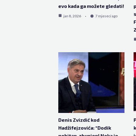
evo kada ga možete gledati!
s
jan 8, 2026
7 mjeseci ago
F
Z
Denis Zvizdić kod
P
Hadžifejzovića: “Dodik
k
nebitan, zbunjen! Neka je
j