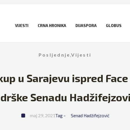
VIJESTI
CRNA HRONIKA
DIJASPORA
GLOBUS
Posljednje
,
Vijesti
kup u Sarajevu ispred Face
drške Senadu Hadžifejzov
maj 29, 2021
Tag - 
Senad Hadžifejzović