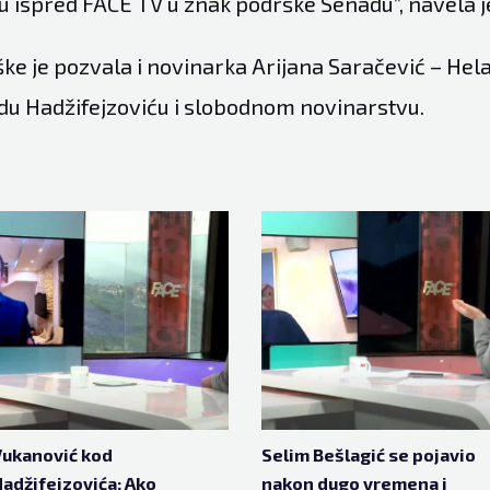
u ispred FACE TV u znak podrške Senadu”, navela j
ke je pozvala i novinarka Arijana Saračević – Hela
u Hadžifejzoviću i slobodnom novinarstvu.
Vukanović kod
Selim Bešlagić se pojavio
adžifejzovića: Ako
nakon dugo vremena i