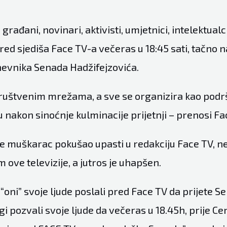
 građani, novinari, aktivisti, umjetnici, intelektual
red sjediša Face TV-a večeras u 18:45 sati, tačno 
evnika Senada Hadžifejzovića.
 društvenim mrežama, a sve se organizira kao podr
u nakon sinoćnje kulminacije prijetnji – prenosi Fa
je muškarac pokušao upasti u redakciju Face TV, 
 ove televizije, a jutros je uhapšen.
“oni” svoje ljude poslali pred Face TV da prijete 
gi pozvali svoje ljude da večeras u 18.45h, prije C