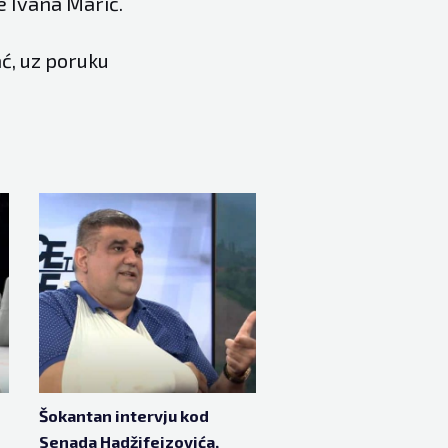
e Ivana Marić.
ć, uz poruku
Šokantan intervju kod
Senada Hadžifejzovića,