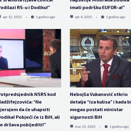
odilazi RS-u i Dodiku!”
imati podršku EUFOR-a!”
apr 12, 2025
1 godina ago
apr 4, 2025
1 godina ago
Potpredsjednik NSRS kod
Nebojša Vukanović otkrio
adžifejzovića: “Ne
detalje “iza kulisa” i kada b
jerujem da će uhapsiti
mogao postati ministar
odika! Pobjeći će iz BiH, ali
sigurnosti BiH
e država pobijediti!”
mar 23, 2025
1 godina ago