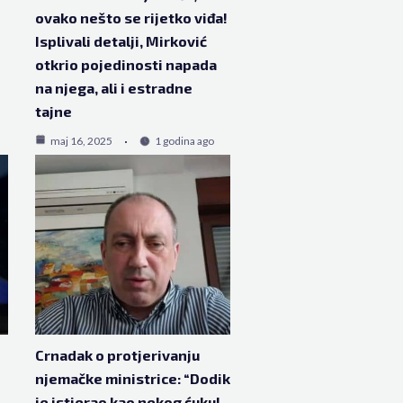
ovako nešto se rijetko viđa!
Isplivali detalji, Mirković
otkrio pojedinosti napada
na njega, ali i estradne
tajne
maj 16, 2025
1 godina ago
Crnadak o protjerivanju
njemačke ministrice: “Dodik
je istjerao kao nekog ćuku!