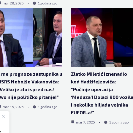
mar 28, 2025
1 godina ago
rne prognoze zastupnika u
Zlatko Miletić iznenadio
NSRS Nebojše Vukanovića:
kod Hadžifejzovića:
Veliko je zlo ispred nas!
“Počinje operacija
vo nije političko pitanje!”
‘Meduza’! Dolazi 900 vozil
i nekoliko hiljada vojnika
mar 15, 2025
1 godina ago
EUFOR-a!”
mar 7, 2025
1 godina ago
e