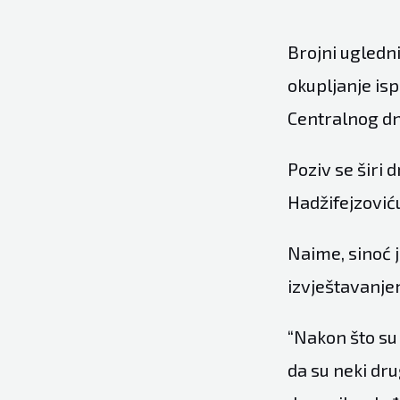
Brojni ugledni
okupljanje isp
Centralnog dn
Poziv se širi
Hadžifejzović
Naime, sinoć 
izvještavanjem
“Nakon što su 
da su neki dru