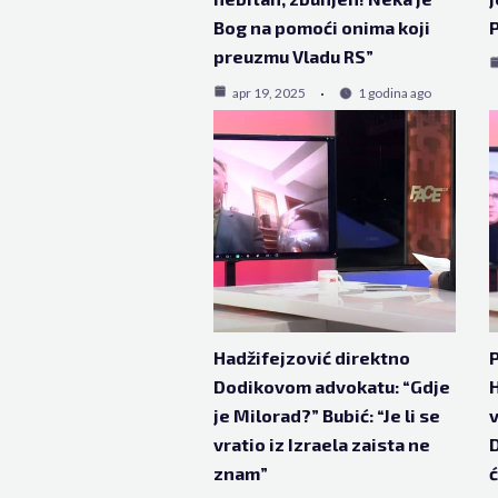
Bog na pomoći onima koji
P
preuzmu Vladu RS”
apr 19, 2025
1 godina ago
Hadžifejzović direktno
Dodikovom advokatu: “Gdje
H
je Milorad?” Bubić: “Je li se
v
vratio iz Izraela zaista ne
D
znam”
ć