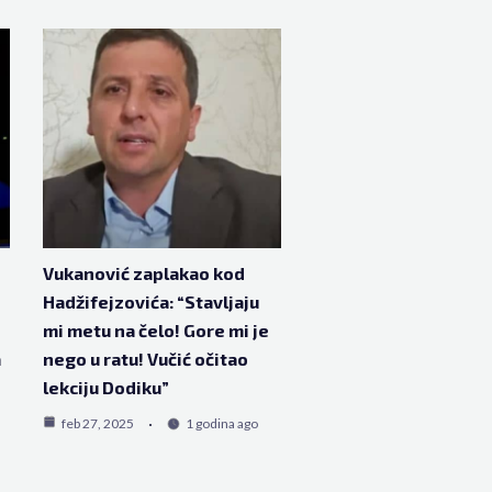
Vukanović zaplakao kod
Hadžifejzovića: “Stavljaju
mi metu na čelo! Gore mi je
a
nego u ratu! Vučić očitao
lekciju Dodiku”
feb 27, 2025
1 godina ago