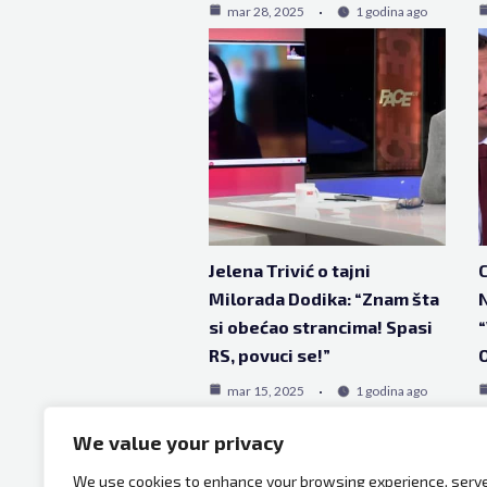
mar 28, 2025
1 godina ago
Jelena Trivić o tajni
C
Milorada Dodika: “Znam šta
si obećao strancima! Spasi
“
RS, povuci se!”
O
mar 15, 2025
1 godina ago
We value your privacy
We use cookies to enhance your browsing experience, serv