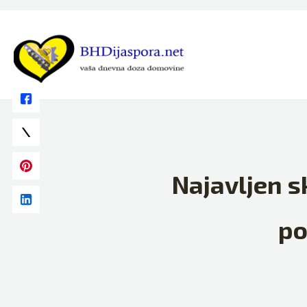
Skip
to
content
Najavljen s
po