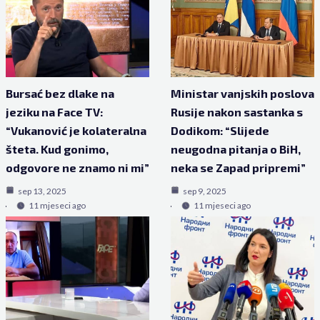
Bursać bez dlake na
Ministar vanjskih poslova
jeziku na Face TV:
Rusije nakon sastanka s
“Vukanović je kolateralna
Dodikom: “Slijede
šteta. Kud gonimo,
neugodna pitanja o BiH,
odgovore ne znamo ni mi”
neka se Zapad pripremi”
sep 13, 2025
sep 9, 2025
11 mjeseci ago
11 mjeseci ago