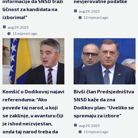
informacije da SNSD traži
nevjerovatne podatke
ličnost za kandidata na
aug 29, 2025
izborima!”
11 mjeseci ago
aug 29, 2025
11 mjeseci ago
Komšić o Dodikovoj najavi
Bivši član Predsjedništva
referenduma: “Ako
SNSD kaže da zna
povede taj narod, u koji
Dodikov plan: “Uveliko se
se zaklinje, u avanturu čiji
spremaju za izbore”
je ishod neizvjestan,
aug 29, 2025
onda taj narod treba da
11 mjeseci ago