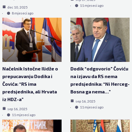
11 mjeseci ago
dec 10, 2025
8 mjeseci ago
Načelnik Istočne Ilidže o
Dodik “odgovorio” Čoviću
prepucavanju Dodika i
na izjavu da RS nema
Čovića: “RS ima
predsjednika: “Ni Herceg-
predsjednika, ali Hrvata
Bosna ga nema…”
iz HDZ-a”
sep 16, 2025
11 mjeseci ago
sep 16, 2025
11 mjeseci ago