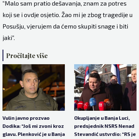
“Malo sam pratio dešavanja, znam za potres
koji se i ovdje osjetio. Žao mi je zbog tragedije u
Posušju, vjerujem da ćemo skupiti snage i biti
jaki”.
Pročitajte više
Vulin javno prozvao
Okupljanje u Banja Luci,
Dodika: “Još mi zvoni kroz
predsjednik NSRS Nenad
glavu. Plenković je u Banja
Stevandić ustvrdio: “RS je