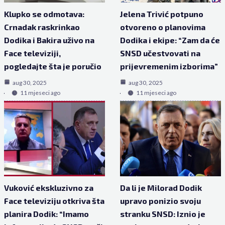
Klupko se odmotava:
Jelena Trivić potpuno
Crnadak raskrinkao
otvoreno o planovima
Dodika i Bakira uživo na
Dodika i ekipe: “Zam da će
Face televiziji,
SNSD učestvovati na
pogledajte šta je poručio
prijevremenim izborima”
aug 30, 2025
aug 30, 2025
11 mjeseci ago
11 mjeseci ago
Vuković ekskluzivno za
Da li je Milorad Dodik
Face televiziju otkriva šta
upravo ponizio svoju
planira Dodik: “Imamo
stranku SNSD: Iznio je