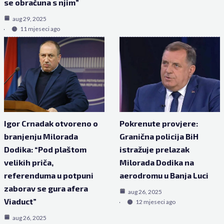
se obračuna s njim”
aug 29, 2025
11 mjeseci ago
Igor Crnadak otvoreno o
Pokrenute provjere:
branjenju Milorada
Granična policija BiH
Dodika: “Pod plaštom
istražuje prelazak
velikih priča,
Milorada Dodika na
referenduma u potpuni
aerodromu u Banja Luci
zaborav se gura afera
aug 26, 2025
Viaduct”
12 mjeseci ago
aug 26, 2025