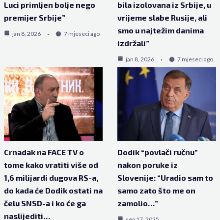
Luci primljen bolje nego
bila izolovana iz Srbije, u
premijer Srbije”
vrijeme slabe Rusije, ali
smo u najtežim danima
jan 8, 2026
7 mjeseci ago
izdržali”
jan 8, 2026
7 mjeseci ago
Crnadak na FACE TV o
Dodik “povlači ručnu”
tome kako vratiti više od
nakon poruke iz
1,6 milijardi dugova RS-a,
Slovenije: “Uradio sam to
do kada će Dodik ostati na
samo zato što me on
čelu SNSD-a i ko će ga
zamolio…”
naslijediti…
sep 17, 2025