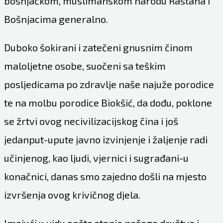
bošnjačkom, muslimanskom narodu Raštana i
Bošnjacima generalno.
Duboko šokirani i zatečeni gnusnim činom
maloljetne osobe, suočeni sa teškim
posljedicama po zdravlje naše najuže porodice
te na molbu porodice Biokšić, da dođu, poklone
se žrtvi ovog necivilizacijskog čina i još
jedanput-upute javno izvinjenje i žaljenje radi
učinjenog, kao ljudi, vjernici i sugrađani-u
konačnici, danas smo zajedno došli na mjesto
izvršenja ovog krivičnog djela.
Imajući u vidu opšte stanje našega društva i