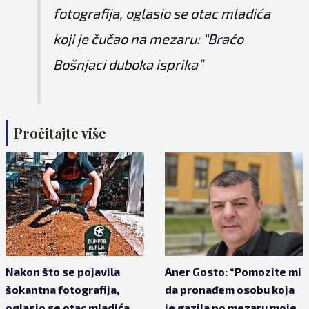
fotografija, oglasio se otac mladića
koji je čučao na mezaru: “Braćo
Bošnjaci duboka isprika”
Pročitajte više
Nakon što se pojavila
Aner Gosto: “Pomozite mi
šokantna fotografija,
da pronađem osobu koja
oglasio se otac mladića
je gazila po mezaru moje