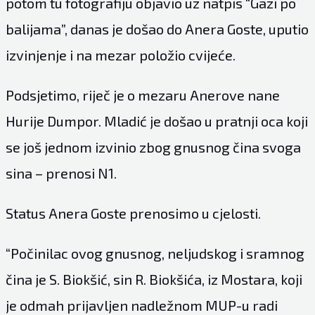
potom tu fotografiju objavio uz natpis “Gazi po
balijama”, danas je došao do Anera Goste, uputio
izvinjenje i na mezar položio cvijeće.
Podsjetimo, riječ je o mezaru Anerove nane
Hurije Dumpor. Mladić je došao u pratnji oca koji
se još jednom izvinio zbog gnusnog čina svoga
sina – prenosi
N1
.
Status Anera Goste prenosimo u cjelosti.
“Počinilac ovog gnusnog, neljudskog i sramnog
čina je S. Biokšić, sin R. Biokšića, iz Mostara, koji
je odmah prijavljen nadležnom MUP-u radi