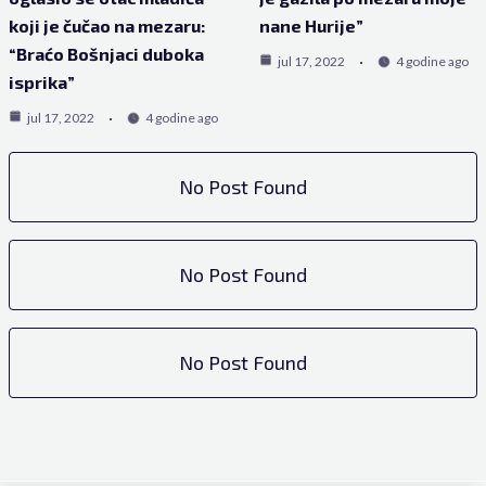
koji je čučao na mezaru:
nane Hurije”
“Braćo Bošnjaci duboka
jul 17, 2022
4 godine ago
isprika”
jul 17, 2022
4 godine ago
No Post Found
No Post Found
No Post Found