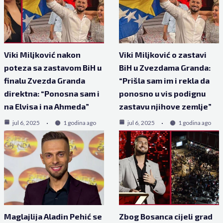
Viki Miljković nakon
Viki Miljković o zastavi
poteza sa zastavom BiH u
BiH u Zvezdama Granda:
finalu Zvezda Granda
“Prišla sam im i rekla da
direktna: “Ponosna sam i
ponosno u vis podignu
na Elvisa i na Ahmeda”
zastavu njihove zemlje”
jul 6, 2025
1 godina ago
jul 6, 2025
1 godina ago
Maglajlija Aladin Pehić se
Zbog Bosanca cijeli grad