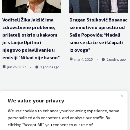
Voditelj Žika Jakšić ima
Dragan Stojković Bosanac
zdravstvene probleme,
se emotivno oprostio od
prijatelj otkrio u kakvom
Saše Popovića: “Nadali
je stanju: Upitno i
smo se da će se iščupati
njegovo pojavljivanje u
iz ovoga”
emisiji “Nikad nije kasno”
mar 4, 2025
1 godina ago
jun 26, 2025
1 godina ago
We value your privacy
Copyright © 2026 Bh Dijaspora.
We use cookies to enhance your browsing experience, serve
O nama
personalised ads or content, and analyse our traffic. By
Marketing
clicking "Accept All", you consent to our use of
Uslovi korištenja