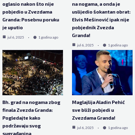
oglasio nakon što nije
na nogama, a onda je
pobjedio u Zvezdama
uslijedio šokantan obrat:
Granda: Posebnu poruku
Elvis Mešinović ipak nije
je uputio
pobjednik Zvezda
Granda!
jul 6, 2025
1 godina ago
jul 6, 2025
1 godina ago
Bh. grad na nogama zbog
Maglajlija Aladin Pehić
finala Zvezda Granda:
sve bliži pobjedi u
Pogledajte kako
Zvezdama Granda!
podržavaju svog
jul 6, 2025
1 godina ago
sugrađanina