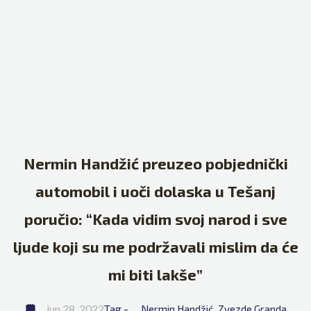
Nermin Handžić preuzeo pobjednički
automobil i uoči dolaska u Tešanj
poručio: “Kada vidim svoj narod i sve
ljude koji su me podržavali mislim da će
mi biti lakše”
jun 28, 2022
Tag - 
Nermin Handžić
Zvezde Granda