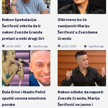
Nakon špekulacija:
Otkriveno ko će
Šerifović otkrila da li
zamijeniti Mariju
nakon Zvezda Granda
Šerifović u Zvezdama
prelazi u neki drugi žiri
Granda
jul 30, 2025
1 godina ago
jul 22, 2025
1 godina ago
Đula Drini i Aladin Pehić
Nakon odluke da napusti
uputili veoma emotivne
Zvezde Granda, Marija
poruke
Šerifović se javno i