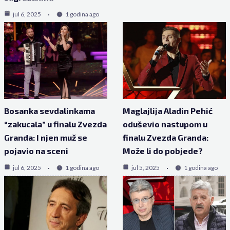
jul 6, 2025
1 godina ago
Bosanka sevdalinkama
Maglajlija Aladin Pehić
“zakucala” u finalu Zvezda
oduševio nastupom u
Granda: I njen muž se
finalu Zvezda Granda:
pojavio na sceni
Može li do pobjede?
jul 6, 2025
1 godina ago
jul 5, 2025
1 godina ago