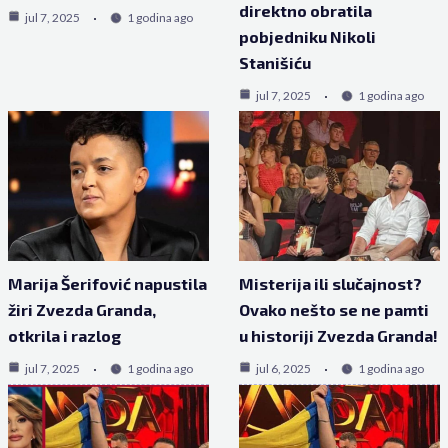
direktno obratila
jul 7, 2025
1 godina ago
pobjedniku Nikoli
Stanišiću
jul 7, 2025
1 godina ago
Marija Šerifović napustila
Misterija ili slučajnost?
žiri Zvezda Granda,
Ovako nešto se ne pamti
otkrila i razlog
u historiji Zvezda Granda!
jul 7, 2025
1 godina ago
jul 6, 2025
1 godina ago