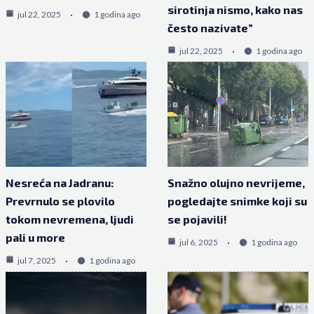
sirotinja nismo, kako nas
jul 22, 2025
1 godina ago
često nazivate”
jul 22, 2025
1 godina ago
Nesreća na Jadranu:
Snažno olujno nevrijeme,
Prevrnulo se plovilo
pogledajte snimke koji su
tokom nevremena, ljudi
se pojavili!
pali u more
jul 6, 2025
1 godina ago
jul 7, 2025
1 godina ago