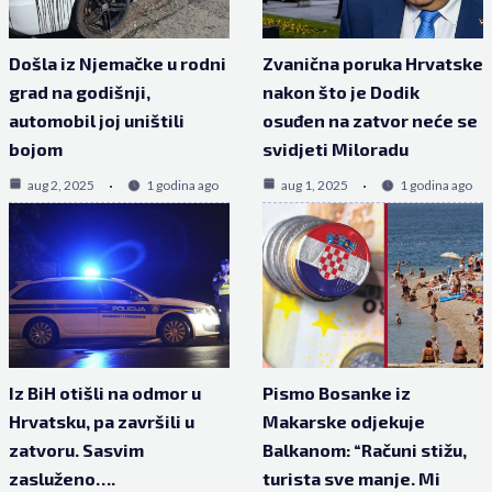
Došla iz Njemačke u rodni
Zvanična poruka Hrvatske
grad na godišnji,
nakon što je Dodik
automobil joj uništili
osuđen na zatvor neće se
bojom
svidjeti Miloradu
aug 2, 2025
1 godina ago
aug 1, 2025
1 godina ago
Iz BiH otišli na odmor u
Pismo Bosanke iz
Hrvatsku, pa završili u
Makarske odjekuje
zatvoru. Sasvim
Balkanom: “Računi stižu,
zasluženo….
turista sve manje. Mi