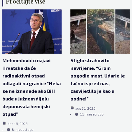
Pročitajte više
Mehmedović o najavi
Stiglo strahovito
Hrvatske da će
nevrijeme: “Grom
radioaktivni otpad
pogodio most. Udario je
odlagati na granici: “Neka
tačno ispred nas,
se ne iznenade ako BiH
zasvijetlilo je kao u
bude u južnom dijelu
podne!”
deponovala hemijski
aug 31, 2025
otpad”
11 mjeseci ago
dec 15, 2025
8 mjeseci ago