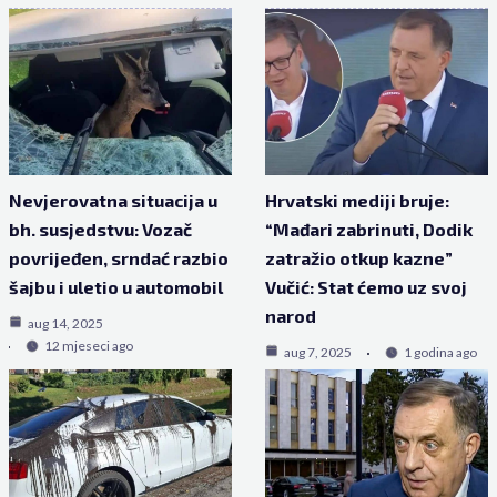
Nevjerovatna situacija u
Hrvatski mediji bruje:
bh. susjedstvu: Vozač
“Mađari zabrinuti, Dodik
povrijeđen, srndać razbio
zatražio otkup kazne”
šajbu i uletio u automobil
Vučić: Stat ćemo uz svoj
narod
aug 14, 2025
12 mjeseci ago
aug 7, 2025
1 godina ago