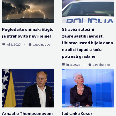
Pogledajte snimak: Stiglo
Stravični zločini
je strahovito nevrijeme!
zaprepastili javnost:
Ubistvo usred bijela dana
jul 6, 2025
1 godina ago
na ulici i upad u kuću
potresli građane
jul 6, 2025
1 godina ago
Arnaut o Thompsonovom
Jadranka Kosor