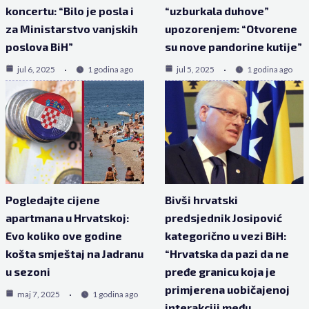
koncertu: “Bilo je posla i
“uzburkala duhove”
za Ministarstvo vanjskih
upozorenjem: “Otvorene
poslova BiH”
su nove pandorine kutije”
jul 6, 2025
1 godina ago
jul 5, 2025
1 godina ago
Pogledajte cijene
Bivši hrvatski
apartmana u Hrvatskoj:
predsjednik Josipović
Evo koliko ove godine
kategorično u vezi BiH:
košta smještaj na Jadranu
“Hrvatska da pazi da ne
u sezoni
pređe granicu koja je
primjerena uobičajenoj
maj 7, 2025
1 godina ago
interakciji među