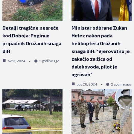
Detalji tragične nesreće
Ministar odbrane Zukan
kod Doboja: Poginuo
Helez nakon pada
pripadnik Oružanih snaga
helikoptera Oružanih
BiH
snaga BiH: “Vjerovatno je
zakačio za žicu od
okt 3, 2024
2 godine ago
dalekovoda, pilot je
ugruvan”
aug 28, 2024
2 godine ago