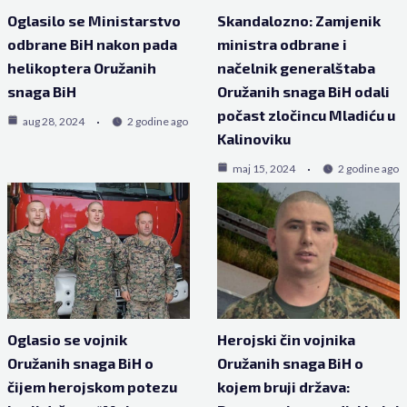
Oglasilo se Ministarstvo
Skandalozno: Zamjenik
odbrane BiH nakon pada
ministra odbrane i
helikoptera Oružanih
načelnik generalštaba
snaga BiH
Oružanih snaga BiH odali
počast zločincu Mladiću u
aug 28, 2024
2 godine ago
Kalinoviku
maj 15, 2024
2 godine ago
Oglasio se vojnik
Herojski čin vojnika
Oružanih snaga BiH o
Oružanih snaga BiH o
čijem herojskom potezu
kojem bruji država: