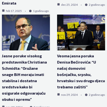
Emirata
dec 25, 2024
2 godine ago
feb 17, 2025
1 godina ago
Jasne poruke visokog
Veoma jasna poruka
predstavnika Christiana
Denisa Bećirovića: “U
Schmidta: “Oružane
našoj domovini
snage BiH moraju imati
bošnjačku, srpsku,
stabilna i dostatna
hrvatsku i svu drugu djecu
sredstva kako bi
trebamo zaštiti”
osigurale odgovarajuću
nov 29, 2024
2 godine ago
obuku i opremu”