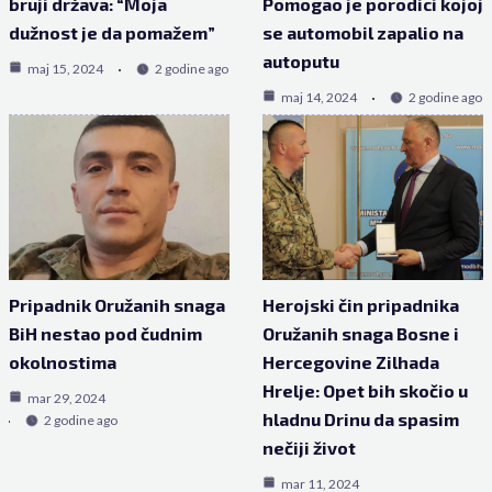
bruji država: “Moja
Pomogao je porodici kojoj
dužnost je da pomažem”
se automobil zapalio na
autoputu
maj 15, 2024
2 godine ago
maj 14, 2024
2 godine ago
Pripadnik Oružanih snaga
Herojski čin pripadnika
BiH nestao pod čudnim
Oružanih snaga Bosne i
okolnostima
Hercegovine Zilhada
Hrelje: Opet bih skočio u
mar 29, 2024
hladnu Drinu da spasim
2 godine ago
nečiji život
mar 11, 2024