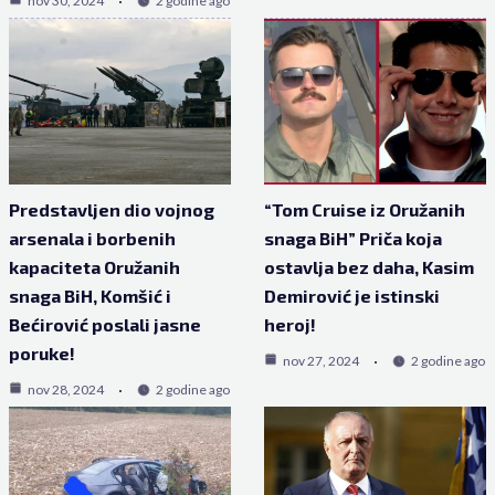
nov 30, 2024
2 godine ago
Predstavljen dio vojnog
“Tom Cruise iz Oružanih
arsenala i borbenih
snaga BiH” Priča koja
kapaciteta Oružanih
ostavlja bez daha, Kasim
snaga BiH, Komšić i
Demirović je istinski
Bećirović poslali jasne
heroj!
poruke!
nov 27, 2024
2 godine ago
nov 28, 2024
2 godine ago