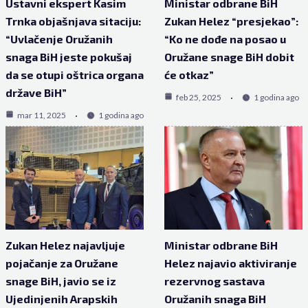
Ustavni ekspert Kasim
Ministar odbrane BiH
Trnka objašnjava sitaciju:
Zukan Helez “presjekao”:
“Uvlačenje Oružanih
“Ko ne dođe na posao u
snaga BiH jeste pokušaj
Oružane snage BiH dobit
da se otupi oštrica organa
će otkaz”
države BiH”
feb 25, 2025
1 godina ago
mar 11, 2025
1 godina ago
Zukan Helez najavljuje
Ministar odbrane BiH
pojačanje za Oružane
Helez najavio aktiviranje
snage BiH, javio se iz
rezervnog sastava
Ujedinjenih Arapskih
Oružanih snaga BiH