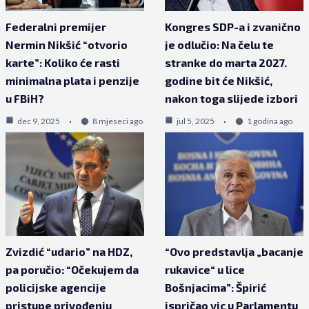
Federalni premijer
Kongres SDP-a i zvanično
Nermin Nikšić “otvorio
je odlučio: Na čelu te
karte”: Koliko će rasti
stranke do marta 2027.
minimalna plata i penzije
godine bit će Nikšić,
u FBiH?
nakon toga slijede izbori
dec 9, 2025
8 mjeseci ago
jul 5, 2025
1 godina ago
Zvizdić “udario” na HDZ,
“Ovo predstavlja „bacanje
pa poručio: “Očekujem da
rukavice“ u lice
policijske agencije
Bošnjacima”: Špirić
pristupe privođenju
ispričao vic u Parlamentu