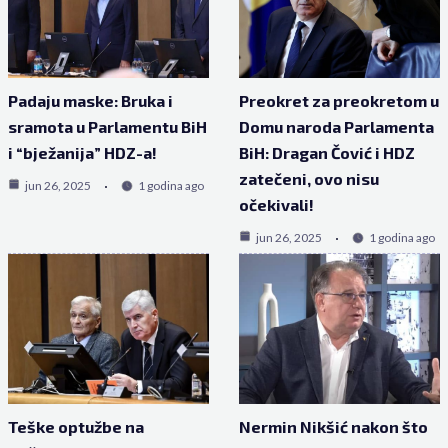
Padaju maske: Bruka i
Preokret za preokretom u
sramota u Parlamentu BiH
Domu naroda Parlamenta
i “bježanija” HDZ-a!
BiH: Dragan Čović i HDZ
zatečeni, ovo nisu
jun 26, 2025
1 godina ago
očekivali!
jun 26, 2025
1 godina ago
Teške optužbe na
Nermin Nikšić nakon što