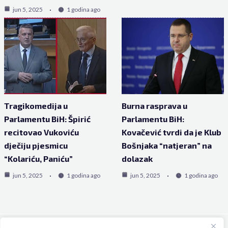
jun 5, 2025
1 godina ago
Tragikomedija u
Burna rasprava u
Parlamentu BiH: Špirić
Parlamentu BiH:
recitovao Vukoviću
Kovačević tvrdi da je Klub
dječiju pjesmicu
Bošnjaka “natjeran” na
“Kolariću, Paniću”
dolazak
jun 5, 2025
1 godina ago
jun 5, 2025
1 godina ago