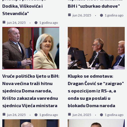
Dodika, Viškovića i
BiH i “uzburkao duhove”
Stevandića”
jun 26, 2025
1 godina ago
jun 26, 2025
1 godina ago
Vruće političko ljeto u BiH:
Klupko se odmotava:
Nova većina traži hitnu
Dragan Čović se “zaigrao”
sjednicu Doma naroda,
s opozicijom iz RS-a, a
Krišto zakazala vanrednu
onda su ga poslali u
sjednicu Vijeća ministara
blokadu Doma naroda
jun 26, 2025
1 godina ago
jun 26, 2025
1 godina ago