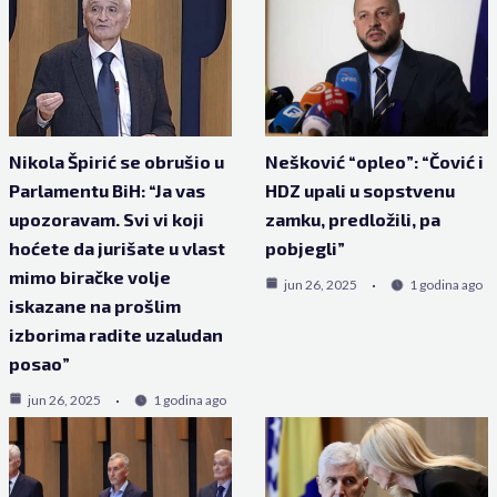
Nikola Špirić se obrušio u
Nešković “opleo”: “Čović i
Parlamentu BiH: “Ja vas
HDZ upali u sopstvenu
upozoravam. Svi vi koji
zamku, predložili, pa
hoćete da jurišate u vlast
pobjegli”
mimo biračke volje
jun 26, 2025
1 godina ago
iskazane na prošlim
izborima radite uzaludan
posao”
jun 26, 2025
1 godina ago