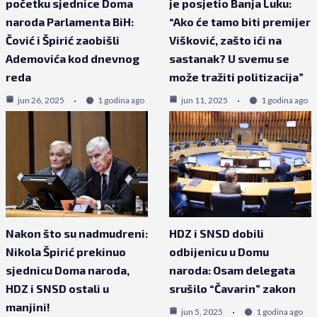
početku sjednice Doma
je posjetio Banja Luku:
naroda Parlamenta BiH:
“Ako će tamo biti premijer
Čović i Špirić zaobišli
Višković, zašto ići na
Ademovića kod dnevnog
sastanak? U svemu se
reda
može tražiti politizacija”
jun 26, 2025
1 godina ago
jun 11, 2025
1 godina ago
Nakon što su nadmudreni:
HDZ i SNSD dobili
Nikola Špirić prekinuo
odbijenicu u Domu
sjednicu Doma naroda,
naroda: Osam delegata
HDZ i SNSD ostali u
srušilo “Čavarin” zakon
manjini!
jun 5, 2025
1 godina ago