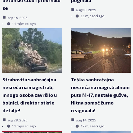
betonski stub i prevrnulo
poginula
se
aug 30, 2025
11 mjeseci ago
sep 16, 2025
11 mjeseci ago
Strahovita saobraćajna
Teška saobraćajna
nesreća na magistrali,
nesreća na magistralnom
mnogo osoba završilo u
putu M-17, nastale gužve,
bolnici, direktor otkrio
Hitna pomoć žurno
detalje!
reagovala!
aug 29, 2025
aug 14, 2025
11 mjeseci ago
12 mjeseci ago