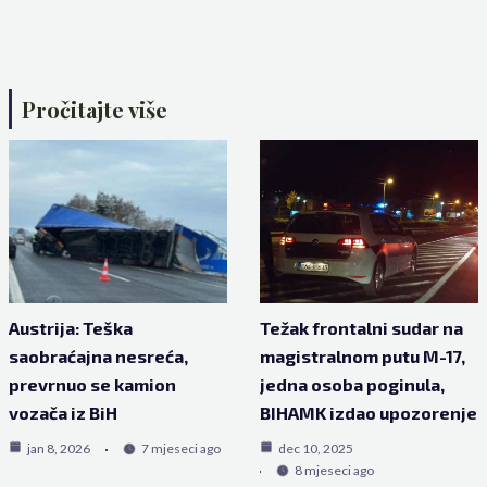
Pročitajte više
Austrija: Teška
Težak frontalni sudar na
saobraćajna nesreća,
magistralnom putu M-17,
prevrnuo se kamion
jedna osoba poginula,
vozača iz BiH
BIHAMK izdao upozorenje
jan 8, 2026
7 mjeseci ago
dec 10, 2025
8 mjeseci ago