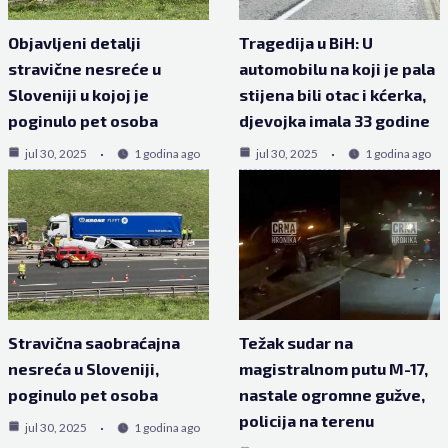
Objavljeni detalji
Tragedija u BiH: U
stravične nesreće u
automobilu na koji je pala
Sloveniji u kojoj je
stijena bili otac i kćerka,
poginulo pet osoba
djevojka imala 33 godine
jul 30, 2025
1 godina ago
jul 30, 2025
1 godina ago
Stravična saobraćajna
Težak sudar na
nesreća u Sloveniji,
magistralnom putu M-17,
poginulo pet osoba
nastale ogromne gužve,
policija na terenu
jul 30, 2025
1 godina ago