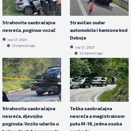
Strahovita saobraćajna
Stravičan sudar
nesreća, poginuo vozač
automobila i kamiona kod
Doboja
sep 17, 2025
11 mjeseci ago
sep 17, 2025
11 mjeseci ago
Strahovita saobraćajna
Teška saobraćajna
nesreća, djevojka
nesreća a magistralnom
poginula: Vozilo udarilo u
putu M-18, jedna osoba