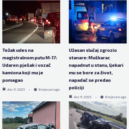
Težak udes na
Užasan slučaj zgrozio
magistralnom putu M-17:
stanare: Muškarac
Udaren pješak i vozač
napadnut u stanu, ljekari
kamiona koji mu je
mu se bore za život,
pomagao
napadač se predao
policiji
dec 9, 2025
8 mjeseci ago
dec 9, 2025
8 mjeseci ago