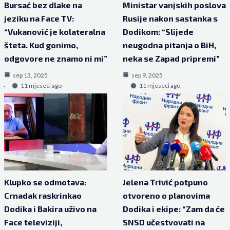
Bursać bez dlake na
Ministar vanjskih poslova
jeziku na Face TV:
Rusije nakon sastanka s
“Vukanović je kolateralna
Dodikom: “Slijede
šteta. Kud gonimo,
neugodna pitanja o BiH,
odgovore ne znamo ni mi”
neka se Zapad pripremi”
sep 13, 2025
sep 9, 2025
11 mjeseci ago
11 mjeseci ago
Klupko se odmotava:
Jelena Trivić potpuno
Crnadak raskrinkao
otvoreno o planovima
Dodika i Bakira uživo na
Dodika i ekipe: “Zam da će
Face televiziji,
SNSD učestvovati na