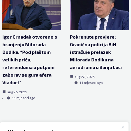
Igor Crnadak otvoreno o
Pokrenute provjere:
branjenju Milorada
Granična policija BiH
Dodika: “Pod plaštom
istražuje prelazak
velikih priča,
Milorada Dodika na
referenduma u potpuni
aerodromu u Banja Luci
zaborav se gura afera
aug 26, 2025
Viaduct”
11 mjeseci ago
aug 26, 2025
11 mjeseci ago