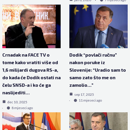
Crnadak na FACE TV o
Dodik “povlači ručnu”
tome kako vratiti više od
nakon poruke iz
1,6 milijardi dugova RS-a,
Slovenije: “Uradio sam to
do kada će Dodik ostati na
samo zato što me on
čelu SNSD-a i ko će ga
zamolio…”
naslijediti…
sep 17, 2025
11 mjeseci ago
dec 10, 2025
8 mjeseci ago