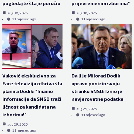
pogledajte šta je poručio
prijevremenim izborima”
aug 30, 2025
aug 30, 2025
11 mjeseci ago
11 mjeseci ago
Vuković ekskluzivno za
Da li je Milorad Dodik
Face televiziju otkriva šta
upravo ponizio svoju
planira Dodik: “Imamo
stranku SNSD: Iznio je
informacije da SNSD traži
nevjerovatne podatke
ličnost za kandidata na
aug 29, 2025
izborima!”
11 mjeseci ago
aug 29, 2025
11 mjeseci ago