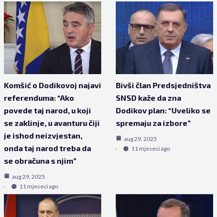
Komšić o Dodikovoj najavi
Bivši član Predsjedništva
referenduma: “Ako
SNSD kaže da zna
povede taj narod, u koji
Dodikov plan: “Uveliko se
se zaklinje, u avanturu čiji
spremaju za izbore”
je ishod neizvjestan,
aug 29, 2025
onda taj narod treba da
11 mjeseci ago
se obračuna s njim”
aug 29, 2025
11 mjeseci ago