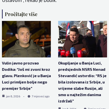
Pročitajte više
Vulin javno prozvao
Okupljanje u Banja Luci,
Dodika: “Još mi zvoni kroz
predsjednik NSRS Nenad
glavu. Plenković je u Banja
Stevandić ustvrdio: “RS je
Luci primljen bolje nego
bila izolovana iz Srbije, u
premijer Srbije”
vrijeme slabe Rusije, ali
smo u najtežim danima
jan 8, 2026
7 mjeseci ago
izdržali”
jan 8, 2026
7 mjeseci ago