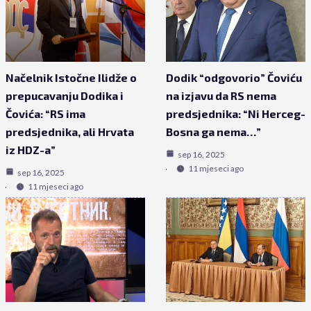
Načelnik Istočne Ilidže o
Dodik “odgovorio” Čoviću
prepucavanju Dodika i
na izjavu da RS nema
Čovića: “RS ima
predsjednika: “Ni Herceg-
predsjednika, ali Hrvata
Bosna ga nema…”
iz HDZ-a”
sep 16, 2025
11 mjeseci ago
sep 16, 2025
11 mjeseci ago