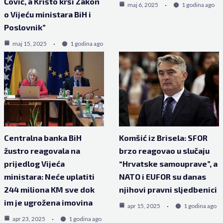
Čović, a Krišto krši Zakon
maj 6, 2025
1 godina ago
o Vijeću ministara BiH i
Poslovnik”
maj 15, 2025
1 godina ago
Centralna banka BiH
Komšić iz Brisela: SFOR
žustro reagovala na
brzo reagovao u slučaju
prijedlog Vijeća
“Hrvatske samouprave”, a
ministara: Neće uplatiti
NATO i EUFOR su danas
244 miliona KM sve dok
njihovi pravni sljedbenici
im je ugrožena imovina
apr 15, 2025
1 godina ago
apr 23, 2025
1 godina ago