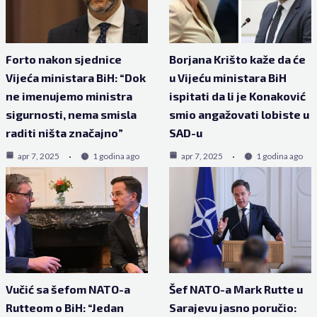
Forto nakon sjednice
Borjana Krišto kaže da će
Vijeća ministara BiH: “Dok
u Vijeću ministara BiH
ne imenujemo ministra
ispitati da li je Konaković
sigurnosti, nema smisla
smio angažovati lobiste u
raditi ništa značajno”
SAD-u
apr 7, 2025
1 godina ago
apr 7, 2025
1 godina ago
Vučić sa šefom NATO-a
Šef NATO-a Mark Rutte u
Rutteom o BiH: “Jedan
Sarajevu jasno poručio: