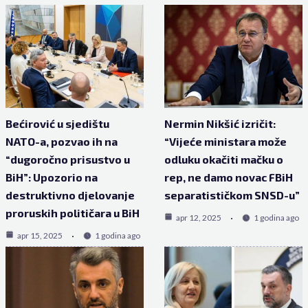
Bećirović u sjedištu
Nermin Nikšić izričit:
NATO-a, pozvao ih na
“Vijeće ministara može
“dugoročno prisustvo u
odluku okačiti mačku o
BiH”: Upozorio na
rep, ne damo novac FBiH
destruktivno djelovanje
separatističkom SNSD-u”
proruskih političara u BiH
apr 12, 2025
1 godina ago
apr 15, 2025
1 godina ago