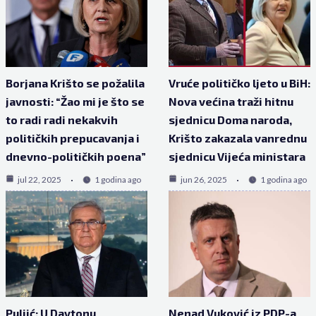
Borjana Krišto se požalila
Vruće političko ljeto u BiH:
javnosti: “Žao mi je što se
Nova većina traži hitnu
to radi radi nekakvih
sjednicu Doma naroda,
političkih prepucavanja i
Krišto zakazala vanrednu
dnevno-političkih poena”
sjednicu Vijeća ministara
jul 22, 2025
1 godina ago
jun 26, 2025
1 godina ago
Puljić: U Daytonu
Nenad Vuković iz PDP-a