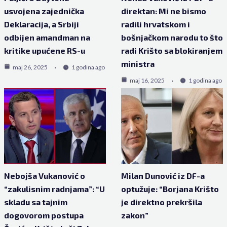
usvojena zajednička
direktan: Mi ne bismo
Deklaracija, a Srbiji
radili hrvatskom i
odbijen amandman na
bošnjačkom narodu to što
kritike upućene RS-u
radi Krišto sa blokiranjem
ministra
maj 26, 2025
1 godina ago
maj 16, 2025
1 godina ago
Nebojša Vukanović o
Milan Dunović iz DF-a
“zakulisnim radnjama”: “U
optužuje: “Borjana Krišto
skladu sa tajnim
je direktno prekršila
dogovorom postupa
zakon”