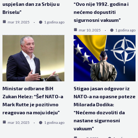
uspješan dan za Srbiju u
“Ovo nije 1992. godina i
Briselu”
nećemo dopustiti
sigurnosni vakuum”
mar 19, 2025
1 godina ago
mar 10, 2025
1 godina ago
Ministar odbrane BiH
Stigao jasan odgovor iz
Zukan Helez: “Šef NATO-a
NATO-a na opasne poteze
Mark Rutte je pozitivno
Milorada Dodika:
reagovao na moju ideju”
“Nećemo dozvoliti da
nastane sigurnosni
mar 10, 2025
1 godina ago
vakuum”