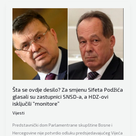
sreće?
Tegeltija
zakazao
sjednicu
Vijeća
ministara
BiH,
na
dnevnom
redu
i
Šta se ovdje desilo? Za smjenu Sifeta Podžića
ANP…
glasali su zastupnici SNSD-a, a HDZ-ovi
isključili “monitore”
Vijesti
Predstavnički dom Parlamentrane skupštine Bosne i
Hercegovine nije potvrdio odluku predsjedavajućeg Vijeća