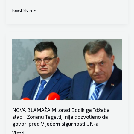
Predsjedavajući
Read More »
Vijeća
ministara
BiH
Zoran
Tegeltija
se
oglasio
nakon
debakla
u
New
Yorku
NOVA BLAMAŽA Milorad Dodik ga “džaba
slao”: Zoranu Tegeltiji nije dozvoljeno da
govori pred Vijećem sigurnosti UN-a
Vijesti