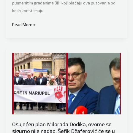
plemenitim građanima BiH koji plaćaju ova putovanja od
kojih korist imaju
Ivica
Read More »
Puljić,
dopisnik
iz
Washingtona:
Tegeltija
će
u
Americi
boraviti
11
dana,
plemeniti
Osujećen plan Milorada Dodika, ovome se
građani
sigurno nije nadao: Šefik Džaferović će se u
BiH