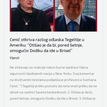
da
se
obrati
u
UN-
u,
Cenić otkriva razlog odlaska Tegeltije u
Tegeltija
Ameriku: “Otišao je da bi, pored šetnje,
se
omogućio Dodiku da ide u Brisel”
javio
Vijesti
i
poručio:
Ne stišavaju se reakcije nakon burne sjednice Vijeća
RS
sigurnosti Ujedinjenih nacija u New Yorku. Svoj komentar
ne
na društvenim mrežama podijelila je profesorica Svetlana
želi
Cenić. “1.Tegeltiji je bilo poznato da neće imati priliku da se
niti
obrati na sednici Saveta bezbednosti. 2. Otišao je da bi,
planira
pored šetnje, omogućio Dodiku da ide u Brisel. 3. Otišao je
niti