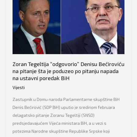
nije
nadao:
Šefik
Džaferović
će
se
u
New
Zoran Tegeltija “odgovorio” Denisu Bećiroviću
na pitanje šta je poduzeo po pitanju napada
Yorku
na ustavni poredak BiH
obratiti
Vijeću
Vijesti
sigurnosti
Zastupnik u Domu naroda Parlamentarne skupštine BiH
UN-
Denis Bećirović (SDP BiH) uputio je sredinom februara
a
delagatsko pitanje Zoranu Tegeltiji (SNSD)
predsjedavajućem Vijeća ministara BiH, a u vezi s
potezima Narodne skupštine Republike Srpske koji