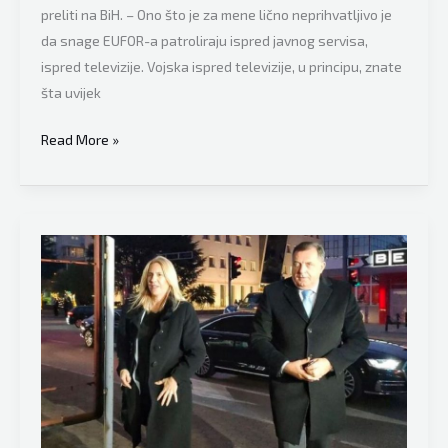
preliti na BiH. – Ono što je za mene lično neprihvatljivo je
da snage EUFOR-a patroliraju ispred javnog servisa,
ispred televizije. Vojska ispred televizije, u principu, znate
šta uvijek
Predsjedavajući
Read More »
Vijeća
ministara
BiH
Tegeltija
poručio:
“Za
mene
je
neprihvatljivo
da
snage