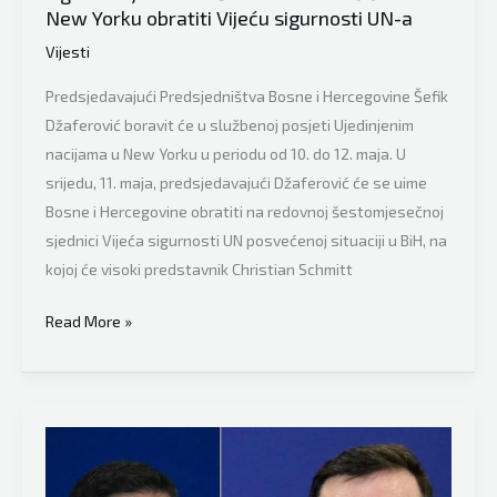
New Yorku obratiti Vijeću sigurnosti UN-a
plaćaju
Vijesti
ova
putovanja
Predsjedavajući Predsjedništva Bosne i Hercegovine Šefik
od
Džaferović boravit će u službenoj posjeti Ujedinjenim
kojih
nacijama u New Yorku u periodu od 10. do 12. maja. U
korist
srijedu, 11. maja, predsjedavajući Džaferović će se uime
imaju
Bosne i Hercegovine obratiti na redovnoj šestomjesečnoj
jedini
sjednici Vijeća sigurnosti UN posvećenoj situaciji u BiH, na
hoteli
kojoj će visoki predstavnik Christian Schmitt
Osujećen
Read More »
plan
Milorada
Dodika,
ovome
se
sigurno