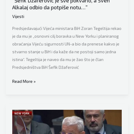
“Šefik Džaferović je sve pokvario, a Sven
EU”
Alkalaj odbio da potpiše notu…”
Vijesti
Predsjedavajući Vijeća ministara BiH Zoran Tegeltija rekao
je da mu je „osnovni cilj boravka u New Yorku i planiranog
obraćanja Vijeću sigurnosti UN-a bio da prenese kakvo je
stvarno stanje u BiH i da kaže da ne postoji samo jedna
istina“. Tegeltija je naveo da mu je žao što je član
Predsjedništva BiH Šefik Džaferović
Tegeltija
Read More »
očajno
nakon
bruke
u
New
Yorku: