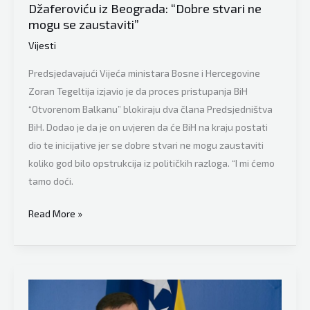
Džaferoviću iz Beograda: “Dobre stvari ne
Dodiku
mogu se zaustaviti”
vraćamo
Vijesti
samopouzdanje,
pa
Predsjedavajući Vijeća ministara Bosne i Hercegovine
nismo
Zoran Tegeltija izjavio je da proces pristupanja BiH
mi
“Otvorenom Balkanu” blokiraju dva člana Predsjedništva
psiholozi!”
BiH. Dodao je da je on uvjeren da će BiH na kraju postati
dio te inicijative jer se dobre stvari ne mogu zaustaviti
koliko god bilo opstrukcija iz političkih razloga. “I mi ćemo
tamo doći.
Predsjedavajući
Read More »
Vijeća
ministara
BiH
Zoran
Tegeltija