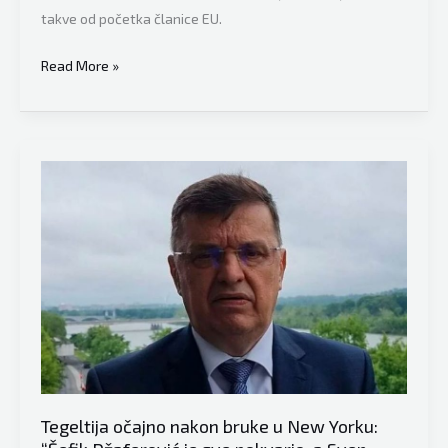
takve od početka članice EU.
Predsjedavajući
Read More »
Vijeća
ministara
BiH
Zoran
Tegeltija
tvrdi:
“BiH
sa
sadašnjim
ustavom
apsolutno
može
biti
Tegeltija očajno nakon bruke u New Yorku:
članica