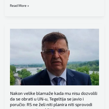
Džaferović
Read More »
otkrio
šta
se
dešavalo
u
New
Yorku:
Svima
je
sve
bilo
jasno
kada
Nakon velike blamaže kada mu nisu dozvolili
se
da se obrati u UN-u, Tegeltija se javio i
Tegletija
poručio: RS ne želi niti planira niti sprovodi
sasatao