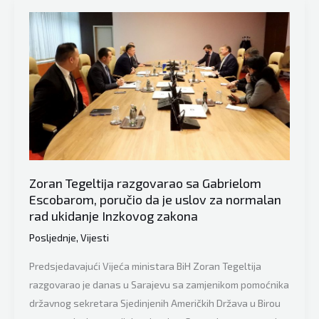
Željka
Cvijanović
i
Zoran
Tegeltija
u
Mostaru
posjetili
predstavnike
Zoran Tegeltija razgovarao sa Gabrielom
Srba,
Escobarom, poručio da je uslov za normalan
pa
rad ukidanje Inzkovog zakona
će
Posljednje
,
Vijesti
kod
Čovića
Predsjedavajući Vijeća ministara BiH Zoran Tegeltija
razgovarao je danas u Sarajevu sa zamjenikom pomoćnika
državnog sekretara Sjedinjenih Američkih Država u Birou