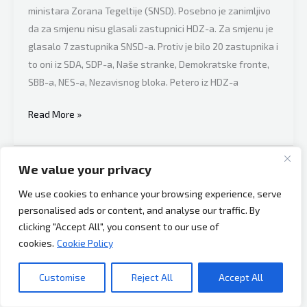
ministara Zorana Tegeltije (SNSD). Posebno je zanimljivo
da za smjenu nisu glasali zastupnici HDZ-a. Za smjenu je
glasalo 7 zastupnika SNSD-a. Protiv je bilo 20 zastupnika i
to oni iz SDA, SDP-a, Naše stranke, Demokratske fronte,
SBB-a, NES-a, Nezavisnog bloka. Petero iz HDZ-a
Šta
Read More »
se
ovdje
desilo?
We value your privacy
Za
We use cookies to enhance your browsing experience, serve
smjenu
personalised ads or content, and analyse our traffic. By
Sifeta
clicking "Accept All", you consent to our use of
Podžića
cookies.
Cookie Policy
glasali
su
Customise
Reject All
Accept All
zastupnici