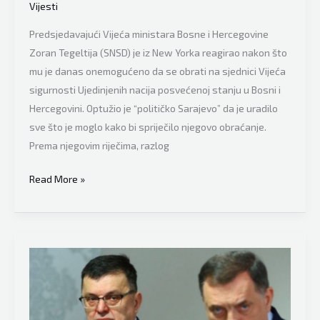
u
Vijesti
Brisel”
Predsjedavajući Vijeća ministara Bosne i Hercegovine
Zoran Tegeltija (SNSD) je iz New Yorka reagirao nakon što
mu je danas onemogućeno da se obrati na sjednici Vijeća
sigurnosti Ujedinjenih nacija posvećenoj stanju u Bosni i
Hercegovini. Optužio je “političko Sarajevo” da je uradilo
sve što je moglo kako bi spriječilo njegovo obraćanje.
Prema njegovim riječima, razlog
“Šef”
Read More »
ministara
BiH
Tegeltija
izjavom
iz
New
Yorka