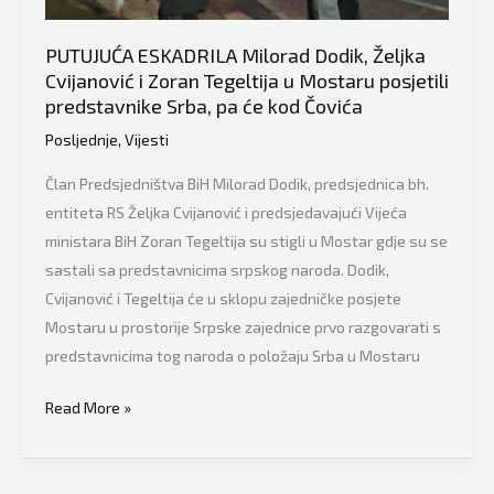
EUFOR-
a
PUTUJUĆA ESKADRILA Milorad Dodik, Željka
patroliraju
Cvijanović i Zoran Tegeltija u Mostaru posjetili
ispred
predstavnike Srba, pa će kod Čovića
javnog
Posljednje
,
Vijesti
servisa,
ispred
Član Predsjedništva BiH Milorad Dodik, predsjednica bh.
televizije”
entiteta RS Željka Cvijanović i predsjedavajući Vijeća
ministara BiH Zoran Tegeltija su stigli u Mostar gdje su se
sastali sa predstavnicima srpskog naroda. Dodik,
Cvijanović i Tegeltija će u sklopu zajedničke posjete
Mostaru u prostorije Srpske zajednice prvo razgovarati s
predstavnicima tog naroda o položaju Srba u Mostaru
PUTUJUĆA
Read More »
ESKADRILA
Milorad
Dodik,