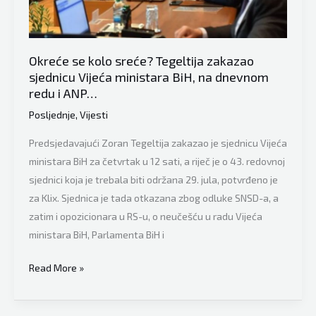
nešto
kažem!
Do
Okreće se kolo sreće? Tegeltija zakazao
rasformiranja
sjednicu Vijeća ministara BiH, na dnevnom
UIO
redu i ANP…
neće
Posljednje
,
Vijesti
doći
tako
Predsjedavajući Zoran Tegeltija zakazao je sjednicu Vijeća
da
ministara BiH za četvrtak u 12 sati, a riječ je o 43. redovnoj
ne
sjednici koja je trebala biti održana 29. jula, potvrđeno je
brinite
za Klix. Sjednica je tada otkazana zbog odluke SNSD-a, a
za
zatim i opozicionara u RS-u, o neučešću u radu Vijeća
vaš
ministara BiH, Parlamenta BiH i
novac!”
Okreće
Read More »
se
kolo