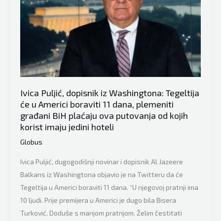
Tegeltiji
nije
dozvoljeno
da
govori
pred
Vijećem
Ivica Puljić, dopisnik iz Washingtona: Tegeltija
sigurnosti
će u Americi boraviti 11 dana, plemeniti
UN-
građani BiH plaćaju ova putovanja od kojih
korist imaju jedini hoteli
a
Globus
Ivica Puljić, dugogodišnji novinar i dopisnik Al Jazeere
Balkans iz Washingtona objavio je na Twitteru da će
Tegeltija u Americi boraviti 11 dana. “U njegovoj pratnji ima
10 ljudi. Prije premijera u Americi je dugo bila Bisera
Turković. Doduše s manjom pratnjom. Želim čestitati