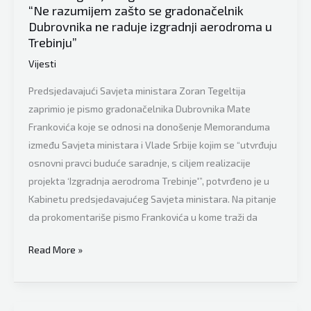
“Ne razumijem zašto se gradonačelnik
ustavni
Dubrovnika ne raduje izgradnji aerodroma u
poredak
Trebinju”
BiH
Vijesti
Predsjedavajući Savjeta ministara Zoran Tegeltija
zaprimio je pismo gradonačelnika Dubrovnika Mate
Frankovića koje se odnosi na donošenje Memoranduma
između Savjeta ministara i Vlade Srbije kojim se “utvrđuju
osnovni pravci buduće saradnje, s ciljem realizacije
projekta ‘Izgradnja aerodroma Trebinje'”, potvrđeno je u
Kabinetu predsjedavajućeg Savjeta ministara. Na pitanje
da prokomentariše pismo Frankovića u kome traži da
Zoran
Read More »
Tegeltija
odgovorio
Mati