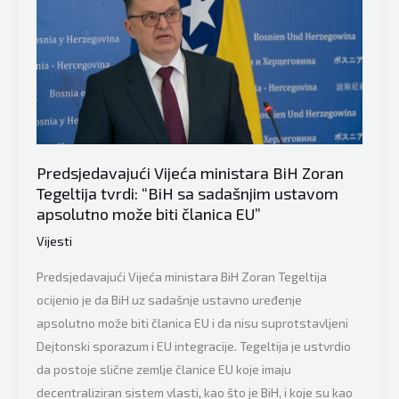
poslao
poruku
Komšiću
i
Džaferoviću
iz
Beograda:
Predsjedavajući Vijeća ministara BiH Zoran
“Dobre
Tegeltija tvrdi: “BiH sa sadašnjim ustavom
stvari
apsolutno može biti članica EU”
ne
Vijesti
mogu
se
Predsjedavajući Vijeća ministara BiH Zoran Tegeltija
zaustaviti”
ocijenio je da BiH uz sadašnje ustavno uređenje
apsolutno može biti članica EU i da nisu suprotstavljeni
Dejtonski sporazum i EU integracije. Tegeltija je ustvrdio
da postoje slične zemlje članice EU koje imaju
decentraliziran sistem vlasti, kao što je BiH, i koje su kao