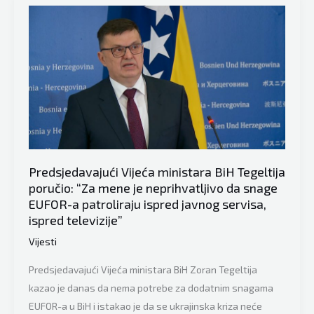
Frankoviću:
“Ne
razumijem
zašto
se
gradonačelnik
Dubrovnika
ne
raduje
Predsjedavajući Vijeća ministara BiH Tegeltija
izgradnji
poručio: “Za mene je neprihvatljivo da snage
aerodroma
EUFOR-a patroliraju ispred javnog servisa,
u
ispred televizije”
Trebinju”
Vijesti
Predsjedavajući Vijeća ministara BiH Zoran Tegeltija
kazao je danas da nema potrebe za dodatnim snagama
EUFOR-a u BiH i istakao je da se ukrajinska kriza neće