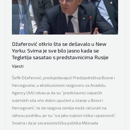
“Šefik
Džaferović
je
sve
pokvario,
a
Džaferović otkrio šta se dešavalo u New
Sven
Yorku: Svima je sve bilo jasno kada se
Alkalaj
Tegletija sasatao s predstavnicima Rusije
odbio
Vijesti
da
potpiše
Šefik Džaferović, predsjedavajući Predsjedništva Bosne i
notu…”
Hercegovine, u ekskluzivnom razgovoru za Anadolu
Agency (AA) rekao je da su ”predstavnici najvećih
svjetskih sila vrlo dobro upućeni u stanje u Bosni i
Hercegovini”, te da njegova zemlja može računati na
njihovu podršku, jer su ”svi jako svjesni rizika i opasnosti”.
Smatra i da je secesionistička politika Milorada