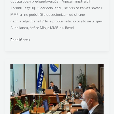
uputila poziv predsjedavajućem Vijeća ministra BiH
rad
Zoranu Tegeltiji. “Gospođo Iancu, ne brinite za vaš novac u
ukidanje
MMF-u i ne podstičite secesionizam od strane
Inzkovog
neprijatelja Bosne! Vrlo je problematično to što se u izjavi
zakona
Aline Iancu, šefice Misije MMF-a u Bosni
Šemsudin
Read More »
Mehmedović
vrlo
burno
reagovao
zbog
MMF-
a:
“Gospođo
Iancu,
da
Vam