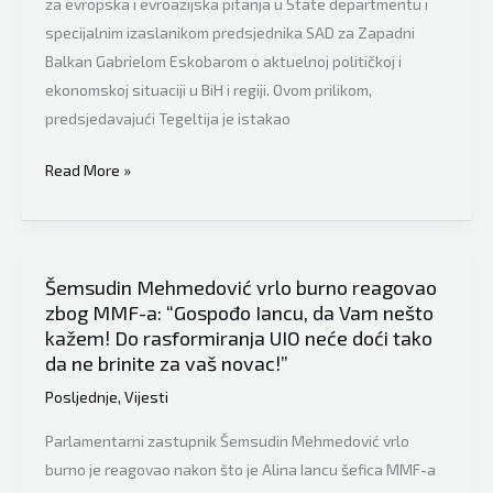
za evropska i evroazijska pitanja u State departmentu i
specijalnim izaslanikom predsjednika SAD za Zapadni
Balkan Gabrielom Eskobarom o aktuelnoj političkoj i
ekonomskoj situaciji u BiH i regiji. Ovom prilikom,
predsjedavajući Tegeltija je istakao
Zoran
Read More »
Tegeltija
razgovarao
sa
Gabrielom
Šemsudin Mehmedović vrlo burno reagovao
zbog MMF-a: “Gospođo Iancu, da Vam nešto
Escobarom,
kažem! Do rasformiranja UIO neće doći tako
poručio
da ne brinite za vaš novac!”
da
Posljednje
,
Vijesti
je
uslov
Parlamentarni zastupnik Šemsudin Mehmedović vrlo
za
burno je reagovao nakon što je Alina Iancu šefica MMF-a
normalan