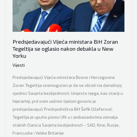
“do
suza”
nasmijao
javnost:
“Nisu
Predsjedavajući Vijeća ministara BiH Zoran
mi
Tegeltija se oglasio nakon debakla u New
dali
Yorku
da
Vijesti
se
obratim
Predsjedavajući Vijeća ministara Bosne i Hercegovine
u
Zoran Tegeltija onemogućen je da se obrati na današnjoj
UN-
sjednici Savjeta bezbjednosti. Umjesto njega, kao stariji u
u
hijerarhiji, prd ovim važnim tijelom govorio je
zato
predsjedavajući Predsjedništva BiH Šefik Džaferović.
što
Tegeltija je uputio pismo UN-u i ambasadorima zemalja
sam
stalnih članica Savjeta bezbjednosti – SAD, Kine, Rusije,
Srbin”
Francuske i Velike Britanije