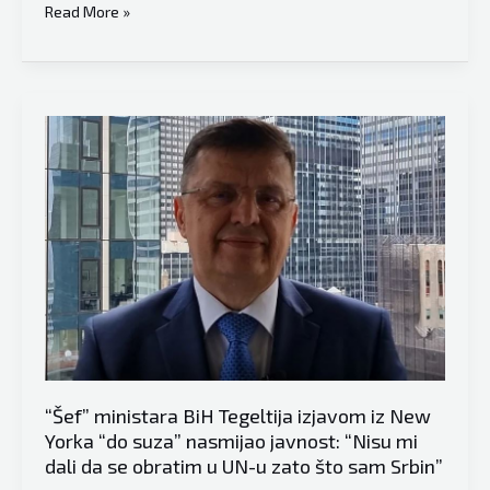
sprovodi
Cenić
Read More »
proces
otkriva
secesije
razlog
od
odlaska
BiH
Tegeltije
u
Ameriku:
“Otišao
je
da
bi,
pored
šetnje,
omogućio
Dodiku
“Šef” ministara BiH Tegeltija izjavom iz New
da
Yorka “do suza” nasmijao javnost: “Nisu mi
dali da se obratim u UN-u zato što sam Srbin”
ide