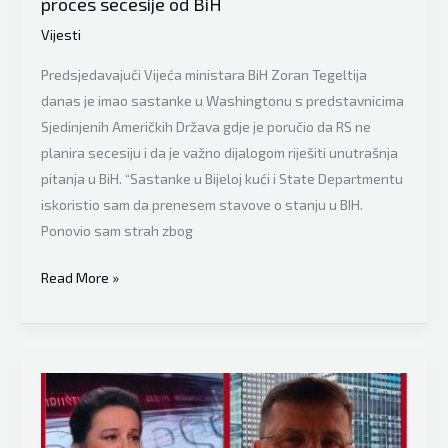
proces secesije od BiH
s
Vijesti
predstavnicima
Rusije
Predsjedavajući Vijeća ministara BiH Zoran Tegeltija
danas je imao sastanke u Washingtonu s predstavnicima
Sjedinjenih Američkih Država gdje je poručio da RS ne
planira secesiju i da je važno dijalogom riješiti unutrašnja
pitanja u BiH. “Sastanke u Bijeloj kući i State Departmentu
iskoristio sam da prenesem stavove o stanju u BIH.
Ponovio sam strah zbog
Nakon
Read More »
velike
blamaže
kada
mu
nisu
dozvolili