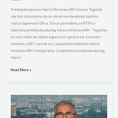
Predsjedavajućem Vijeća Ministara BiH Zoranu Tegeltiji
nije bilo dozvoljeno da se obrati na današnjoj sjednici
Vijeća sigurnosti UN-a. Ovo je potvrđeno za RTRS iz
kabineta predsjedavajućeg Vijeća ministara BiH. “Tegeltija
će naći način da Vijeće sigurnosti upozna sa ‘stvarnim’
stanjem u BiH”, navodi se u saopćenju kabineta Vijeća
ministara BiH. Podsjećamo, iz kabineta predsjedavajućeg
Vijeća
NOVA
Read More »
BLAMAŽA
Milorad
Dodik
ga
“džaba
slao”:
Zoranu