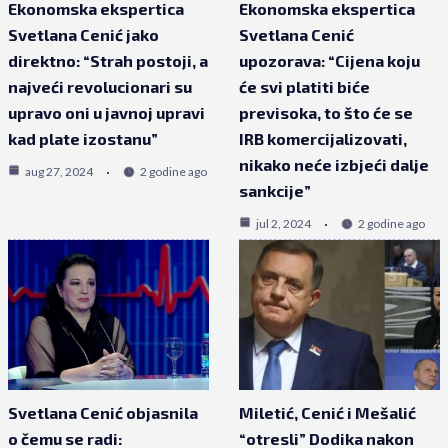
Ekonomska ekspertica
Ekonomska ekspertica
Svetlana Cenić jako
Svetlana Cenić
direktno: “Strah postoji, a
upozorava: “Cijena koju
najveći revolucionari su
će svi platiti biće
upravo oni u javnoj upravi
previsoka, to što će se
kad plate izostanu”
IRB komercijalizovati,
nikako neće izbjeći dalje
aug 27, 2024
2 godine ago
sankcije”
jul 2, 2024
2 godine ago
Svetlana Cenić objasnila
Miletić, Cenić i Mešalić
o čemu se radi:
“otresli” Dodika nakon