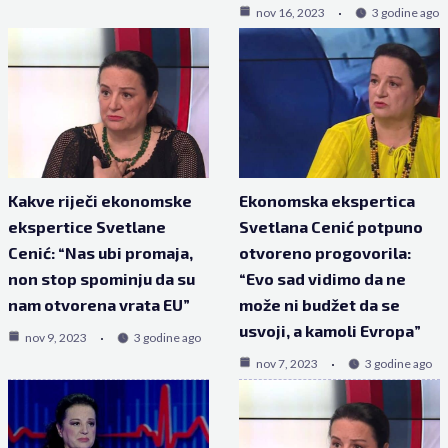
nov 16, 2023
3 godine ago
Kakve riječi ekonomske
Ekonomska ekspertica
ekspertice Svetlane
Svetlana Cenić potpuno
Cenić: “Nas ubi promaja,
otvoreno progovorila:
non stop spominju da su
“Evo sad vidimo da ne
nam otvorena vrata EU”
može ni budžet da se
usvoji, a kamoli Evropa”
nov 9, 2023
3 godine ago
nov 7, 2023
3 godine ago