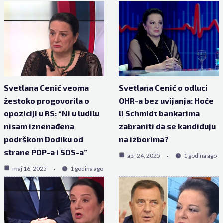
Svetlana Cenić veoma
Svetlana Cenić o odluci
žestoko progovorila o
OHR-a bez uvijanja: Hoće
opoziciji u RS: “Ni u ludilu
li Schmidt bankarima
nisam iznenađena
zabraniti da se kandiduju
podrškom Dodiku od
na izborima?
strane PDP-a i SDS-a”
apr 24, 2025
1 godina ago
maj 16, 2025
1 godina ago