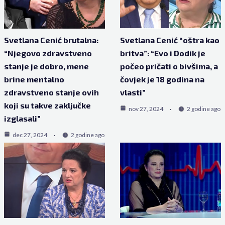
Svetlana Cenić brutalna:
Svetlana Cenić “oštra kao
“Njegovo zdravstveno
britva”: “Evo i Dodik je
stanje je dobro, mene
počeo pričati o bivšima, a
brine mentalno
čovjek je 18 godina na
zdravstveno stanje ovih
vlasti”
koji su takve zaključke
nov 27, 2024
2 godine ago
izglasali”
dec 27, 2024
2 godine ago