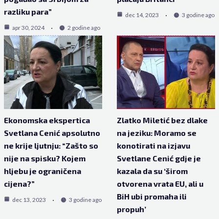
razliku para”
dec 14, 2023
3 godine ago
apr 30, 2024
2 godine ago
Ekonomska ekspertica
Zlatko Miletić bez dlake
Svetlana Cenić apsolutno
na jeziku: Moramo se
ne krije ljutnju: “Zašto so
konotirati na izjavu
nije na spisku? Kojem
Svetlane Cenić gdje je
hljebu je ograničena
kazala da su ‘širom
cijena?”
otvorena vrata EU, ali u
BiH ubi promaha ili
dec 13, 2023
3 godine ago
propuh’