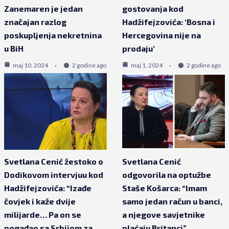
Zanemaren je jedan
gostovanja kod
značajan razlog
Hadžifejzovića: ‘Bosna i
poskupljenja nekretnina
Hercegovina nije na
u BiH
prodaju’
maj 10, 2024
2 godine ago
maj 1, 2024
2 godine ago
Svetlana Cenić žestoko o
Svetlana Cenić
Dodikovom intervjuu kod
odgovorila na optužbe
Hadžifejzovića: “Izađe
Staše Košarca: “Imam
čovjek i kaže dvije
samo jedan račun u banci,
milijarde… Pa on se
a njegove savjetnike
pogađao sa Srbijom za
plaćaju Britanci”