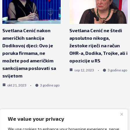
Svetlana Cenić nakon
Svetlana Cenić ne štedi
američkih sankcija
apsolutno nikoga,
Dodikovoj djeci: Ovo je
žestoke riječi na račun
poruka firmama, ne
OHR-a, Dodika, Trojke, ali i
možete pod američkim
opozicije u RS
sankcijama poslovati sa
sep 12, 2023
3 godine ago
svijetom
okt 21, 2023
3 godine ago
We value your privacy
Copyright © 2026 Bh Dijaspora.
We use cookies to enhance your browsing experience, serve