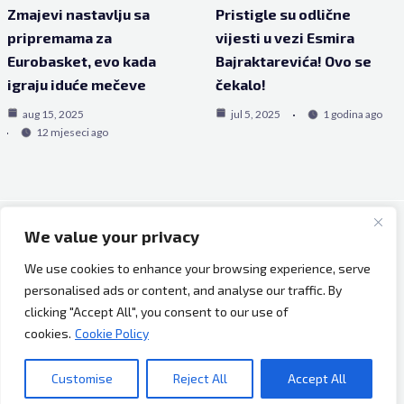
Zmajevi nastavlju sa
Pristigle su odlične
pripremama za
vijesti u vezi Esmira
Eurobasket, evo kada
Bajraktarevića! Ovo se
igraju iduće mečeve
čekalo!
aug 15, 2025
jul 5, 2025
1 godina ago
12 mjeseci ago
We value your privacy
Copyright © 2026 Bh Dijaspora.
We use cookies to enhance your browsing experience, serve
O nama
personalised ads or content, and analyse our traffic. By
Marketing
clicking "Accept All", you consent to our use of
Uslovi korištenja
cookies.
Cookie Policy
Impressum
Kontakt
Customise
Reject All
Accept All