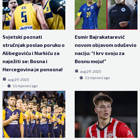
Svjetski poznati
Esmir Bajrakatarević
stručnjak poslao poruku o
novom objavom oduševio
Alibegoviću i Nurkiću za
naciju: “I krv svoju za
naježiti se: Bosna i
Bosnu moju!”
Hercegovina je ponosna!
aug 29, 2025
11 mjeseci ago
aug 29, 2025
11 mjeseci ago