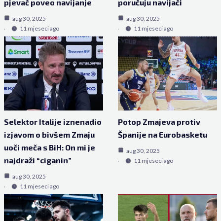
pjevač poveo navijanje
poručuju navijači
aug 30, 2025
aug 30, 2025
11 mjeseci ago
11 mjeseci ago
Selektor Italije iznenadio
Potop Zmajeva protiv
izjavom o bivšem Zmaju
Španije na Eurobasketu
uoči meča s BiH: On mi je
aug 30, 2025
najdraži “ciganin”
11 mjeseci ago
aug 30, 2025
11 mjeseci ago