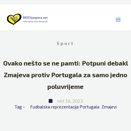
Skip
to
content
Sport
Ovako nešto se ne pamti: Potpuni debakl
Zmajeva protiv Portugala za samo jedno
poluvrijeme
okt 16, 2023
Tag - 
Fudbalska reprezentacija Portugala
Zmajevi