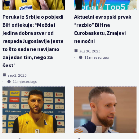
Poruka iz Srbije o pobjedi
Aktuelni evropski prvak
BiH odjekuje: “Možda i
“razbio” BiH na
jedina dobra stvar od
Eurobasketu, Zmajevi
raspada Jugoslavije jeste
nemoćni
to što sada ne navijamo
aug 30, 2025
za jedan tim, nego za
11 mjeseci ago
šest”
sep 2, 2025
11 mjeseci ago