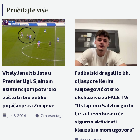
Pročitajte više
Vitaly Janelt blista u
Fudbalski dragulj iz bh.
Premier ligi: Sjajnom
dijaspore Kerim
asistencijom potvrdio
Alajbegović otkrio
zašto bi bio veliko
ekskluzivu za FACE TV:
pojačanje za Zmajeve
“Ostajem u Salzburgu do
ljeta. Leverkusen će
jan 8, 2026
7 mjeseci ago
sigurno aktivirati
klauzulu u mom ugovoru”
dec 19, 2025