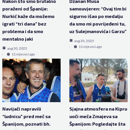
Nakon što smo brutalno
Džanan Musa
poraženi od Španije:
samouvjeren: “Ovaj tim bi
Nurkić kaže da možemo
sigurno išao po medalju
igrati “tri dana” bez
da smo mi povrijeđeni tu,
problema i da smo
uz Sulejmanovića i Garzu”
mentalno jaki
aug 30, 2025
11 mjeseci ago
aug 30, 2025
11 mjeseci ago
Navijači napravili
Sjajna atmosfera na Kipru
“ludnicu” pred meč sa
uoči meča Zmajeva sa
Španijom, poznati bh.
Španijom: Pogledajte šta