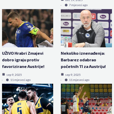
7 mjeseci ago
UŽIVO Hrabri Zmajevi
Nekoliko iznenađenja:
dobro igraju protiv
Barbarez odabrao
favorizirane Austrije!
početnih 11 za Austriju!
sep 9, 2025
sep 9, 2025
11 mjeseci ago
11 mjeseci ago