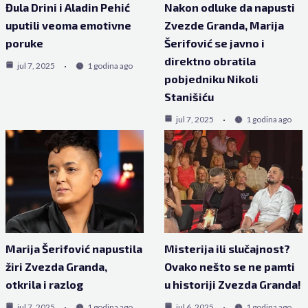
Đula Drini i Aladin Pehić
Nakon odluke da napusti
uputili veoma emotivne
Zvezde Granda, Marija
poruke
Šerifović se javno i
direktno obratila
jul 7, 2025
1 godina ago
pobjedniku Nikoli
Stanišiću
jul 7, 2025
1 godina ago
Marija Šerifović napustila
Misterija ili slučajnost?
žiri Zvezda Granda,
Ovako nešto se ne pamti
otkrila i razlog
u historiji Zvezda Granda!
jul 7, 2025
1 godina ago
jul 6, 2025
1 godina ago