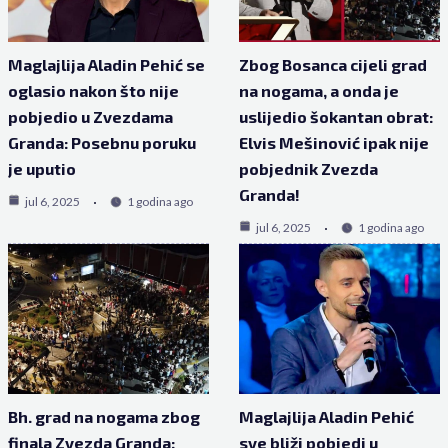
Maglajlija Aladin Pehić se
Zbog Bosanca cijeli grad
oglasio nakon što nije
na nogama, a onda je
pobjedio u Zvezdama
uslijedio šokantan obrat:
Granda: Posebnu poruku
Elvis Mešinović ipak nije
je uputio
pobjednik Zvezda
Granda!
jul 6, 2025
1 godina ago
jul 6, 2025
1 godina ago
Bh. grad na nogama zbog
Maglajlija Aladin Pehić
finala Zvezda Granda:
sve bliži pobjedi u