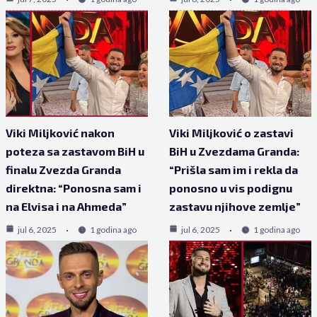
Viki Miljković nakon
Viki Miljković o zastavi
poteza sa zastavom BiH u
BiH u Zvezdama Granda:
finalu Zvezda Granda
“Prišla sam im i rekla da
direktna: “Ponosna sam i
ponosno u vis podignu
na Elvisa i na Ahmeda”
zastavu njihove zemlje”
jul 6, 2025
1 godina ago
jul 6, 2025
1 godina ago