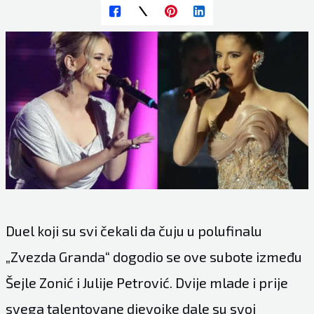
Duel koji su svi čekali da čuju u polufinalu
„Zvezda Granda“ dogodio se ove subote između
Šejle Zonić i Julije Petrović. Dvije mlade i prije
svega talentovane djevojke dale su svoj