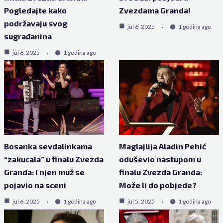
Pogledajte kako
Zvezdama Granda!
podržavaju svog
jul 6, 2025
1 godina ago
sugrađanina
jul 6, 2025
1 godina ago
Bosanka sevdalinkama
Maglajlija Aladin Pehić
“zakucala” u finalu Zvezda
oduševio nastupom u
Granda: I njen muž se
finalu Zvezda Granda:
pojavio na sceni
Može li do pobjede?
jul 6, 2025
1 godina ago
jul 5, 2025
1 godina ago