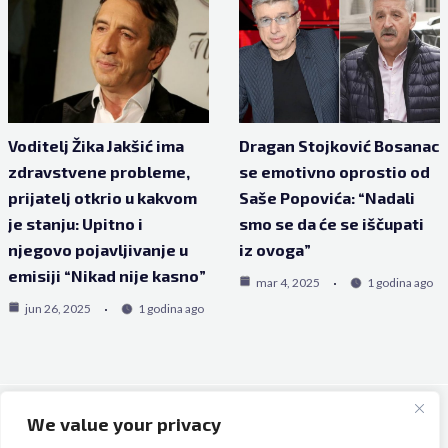
Voditelj Žika Jakšić ima
Dragan Stojković Bosanac
zdravstvene probleme,
se emotivno oprostio od
prijatelj otkrio u kakvom
Saše Popovića: “Nadali
je stanju: Upitno i
smo se da će se iščupati
njegovo pojavljivanje u
iz ovoga”
emisiji “Nikad nije kasno”
mar 4, 2025
1 godina ago
jun 26, 2025
1 godina ago
We value your privacy
Copyright © 2026 Bh Dijaspora.