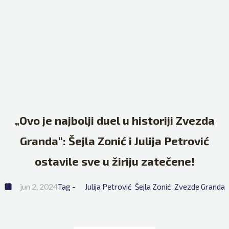
„Ovo je najbolji duel u historiji Zvezda
Granda“: Šejla Zonić i Julija Petrović
ostavile sve u žiriju zatečene!
jun 2, 2024
Tag - 
Julija Petrović
Šejla Zonić
Zvezde Granda