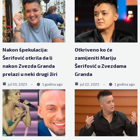
Nakon špekulacija:
Otkriveno ko će
Šerifović otkrila da li
zamijeniti Mariju
nakon Zvezda Granda
Šerifović u Zvezdama
prelazi u neki drugi žiri
Granda
jul 30, 2025
1 godina ago
jul 22, 2025
1 godina ago