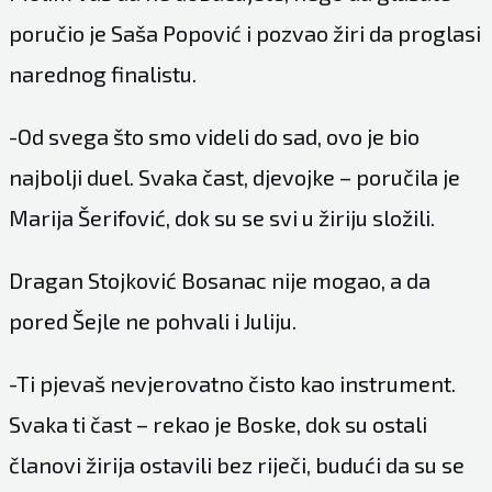
poručio je Saša Popović i pozvao žiri da proglasi
narednog finalistu.
-Od svega što smo videli do sad, ovo je bio
najbolji duel. Svaka čast, djevojke – poručila je
Marija Šerifović, dok su se svi u žiriju složili.
Dragan Stojković Bosanac nije mogao, a da
pored Šejle ne pohvali i Juliju.
-Ti pjevaš nevjerovatno čisto kao instrument.
Svaka ti čast – rekao je Boske, dok su ostali
članovi žirija ostavili bez riječi, budući da su se