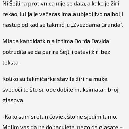
Ni Šejlina protivnica nije se dala, a kako je žiri
rekao, Julija je večeras imala ubjedljivo najbolji
nastup od kad se takmiči u „Zvezdama Granda“.
Mlada kandidatkinja iz tima Đorđa Davida
potrudila se da parira Šejli i ostavi žiri bez
teksta.
Koliko su takmičarke stavile žiri na muke,
svedoči to što su obe dobile maksimalan broj
glasova.
-Kako sam sretan čovjek što ne sjedim tamo.
Molim vas da ne dobacujete, nego da glasate –