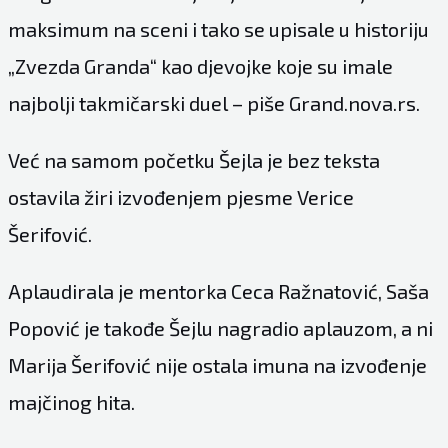
maksimum na sceni i tako se upisale u historiju
„Zvezda Granda“ kao djevojke koje su imale
najbolji takmičarski duel – piše
Grand.nova.rs
.
Već na samom početku Šejla je bez teksta
ostavila žiri izvođenjem pjesme Verice
Šerifović.
Aplaudirala je mentorka Ceca Ražnatović, Saša
Popović je takođe Šejlu nagradio aplauzom, a ni
Marija Šerifović nije ostala imuna na izvođenje
majčinog hita.