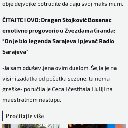
obje dejvojke potrudile da daju svoj maksimum.
ČITAJTE I OVO: Dragan Stojković Bosanac
emotivno progovorio u Zvezdama Granda:
“On je bio legenda Sarajeva i pjevač Radio
Sarajeva”
-Ja sam oduševljena ovim duelom. Šejla je na
visini zadatka od početka sezone, tu nema
greške- poručila je Ceca i čestitala i Juliji na
maestralnom nastupu.
Pročitajte više