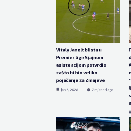
Vitaly Janelt blista u
F
Premier ligi: Sjajnom
d
asistencijom potvrdio
A
zašto bi bio veliko
e
pojačanje za Zmajeve
“
l
jan 8, 2026
7 mjeseci ago
s