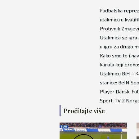
Fudbalska repreze
utakmicu u kvalif
Protivnik Zmajevi
Utakmica se igra 
u igru za drugo mj
Kako smo to i nav
kanala koji preno
Utakmicu BiH – Ka
stanice: BeIN Sp
Player Dansk, Fut
Sport, TV 2 Norge
Pročitajte više