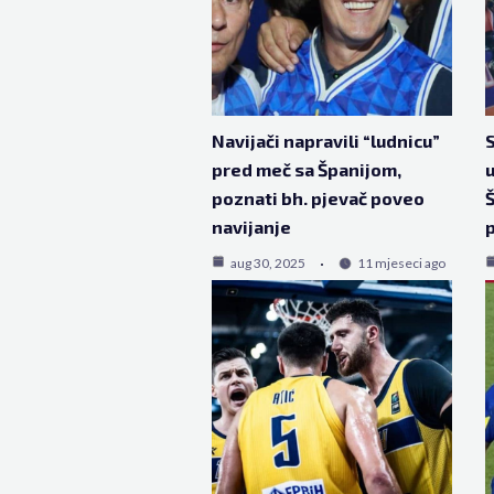
Navijači napravili “ludnicu”
S
pred meč sa Španijom,
u
poznati bh. pjevač poveo
Š
navijanje
p
aug 30, 2025
11 mjeseci ago