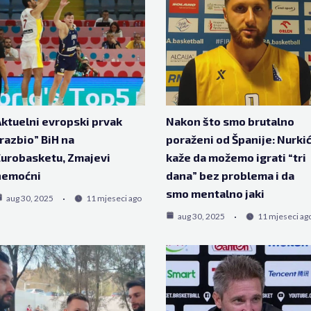
ktuelni evropski prvak
Nakon što smo brutalno
razbio” BiH na
poraženi od Španije: Nurki
urobasketu, Zmajevi
kaže da možemo igrati “tri
nemoćni
dana” bez problema i da
smo mentalno jaki
aug 30, 2025
11 mjeseci ago
aug 30, 2025
11 mjeseci ag