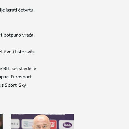
je igrati četvrtu
BiH potpuno vraća
 Evo i liste svih
e BH, još sljedeće
apan, Eurosport
us Sport, Sky