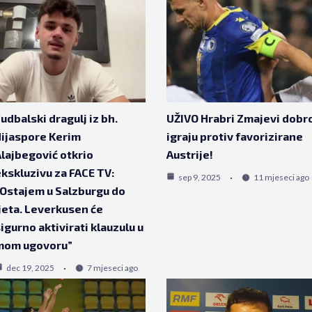
udbalski dragulj iz bh.
UŽIVO Hrabri Zmajevi dobr
ijaspore Kerim
igraju protiv favorizirane
lajbegović otkrio
Austrije!
kskluzivu za FACE TV:
sep 9, 2025
11 mjeseci ago
Ostajem u Salzburgu do
jeta. Leverkusen će
igurno aktivirati klauzulu u
mom ugovoru”
dec 19, 2025
7 mjeseci ago