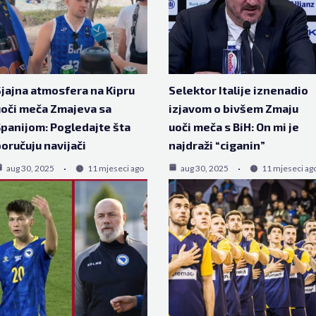
jajna atmosfera na Kipru
Selektor Italije iznenadio
oči meča Zmajeva sa
izjavom o bivšem Zmaju
panijom: Pogledajte šta
uoči meča s BiH: On mi je
oručuju navijači
najdraži “ciganin”
aug 30, 2025
11 mjeseci ago
aug 30, 2025
11 mjeseci ag