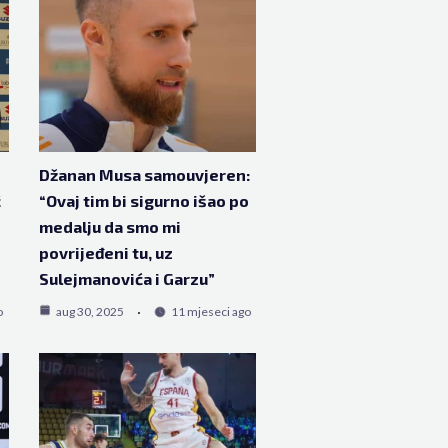
Džanan Musa samouvjeren:
ć
“Ovaj tim bi sigurno išao po
medalju da smo mi
povrijeđeni tu, uz
Sulejmanovića i Garzu”
o
aug 30, 2025
11 mjeseci ago