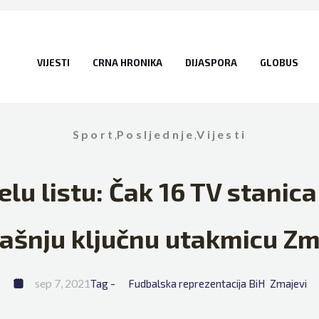
VIJESTI
CRNA HRONIKA
DIJASPORA
GLOBUS
Sport
,
Posljednje
,
Vijesti
elu listu: Čak 16 TV stanic
ašnju ključnu utakmicu Z
sep 7, 2021
Tag - 
Fudbalska reprezentacija BiH
Zmajevi