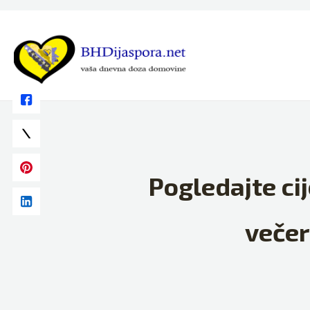
Skip
to
content
Pogledajte cij
večer