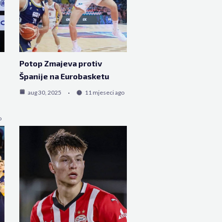
Potop Zmajeva protiv
Španije na Eurobasketu
aug 30, 2025
11 mjeseci ago
o