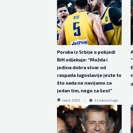
Poruka iz Srbije o pobjedi
A
BiH odjekuje: “Možda i
“
jedina dobra stvar od
E
raspada Jugoslavije jeste to
što sada ne navijamo za
jedan tim, nego za šest”
sep 2, 2025
11 mjeseci ago