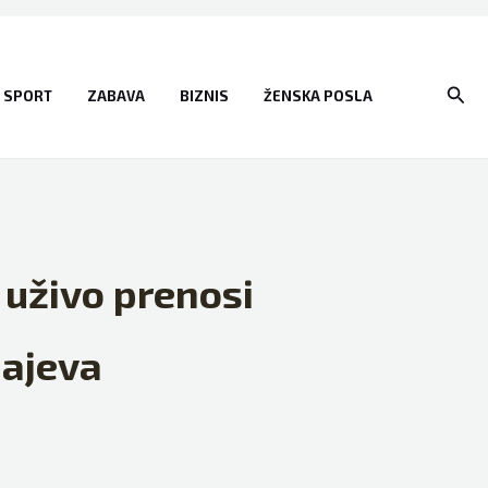
Sear
SPORT
ZABAVA
BIZNIS
ŽENSKA POSLA
a uživo prenosi
majeva