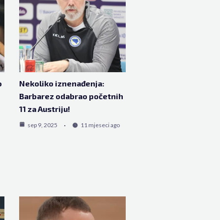
o
Nekoliko iznenađenja:
Barbarez odabrao početnih
11 za Austriju!
sep 9, 2025
11 mjeseci ago