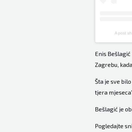
A post sh
Enis Bešlagić
Zagrebu, kada 
Šta je sve bil
tjera mjeseca”
Bešlagić je ob
Pogledajte sn