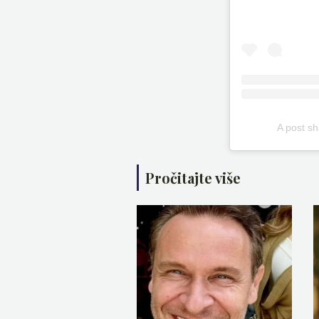
A post sh
Pročitajte više