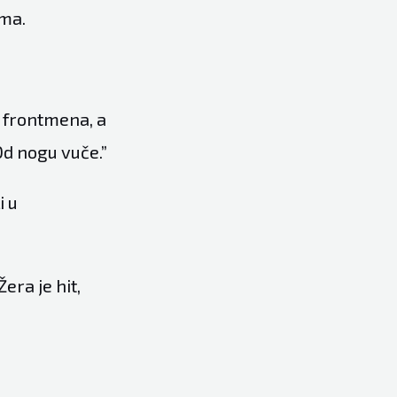
ima.
ć frontmena, a
Od nogu vuče.”
i u
era je hit,