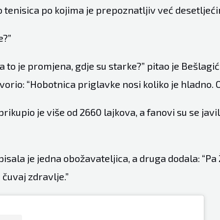
tenisica po kojima je prepoznatljiv već desetljeć
e?”
pa to je promjena, gdje su starke?” pitao je Bešlagi
orio: “Hobotnica priglavke nosi koliko je hladno. 
rikupio je više od 2660 lajkova, a fanovi su se javil
.
isala je jedna obožavateljica, a druga dodala: “Pa Ž
 čuvaj zdravlje.”