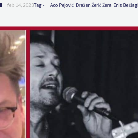
feb 14, 2023
Tag - 
Aco Pejović
Dražen Žerić Žera
Enis Bešlag