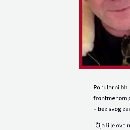
Popularni bh.
frontmenom gr
– bez svog za
“Čija li je ov