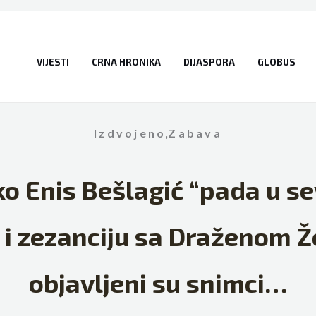
VIJESTI
CRNA HRONIKA
DIJASPORA
GLOBUS
Izdvojeno
,
Zabava
ko Enis Bešlagić “pada u s
i i zezanciju sa Draženom 
objavljeni su snimci…