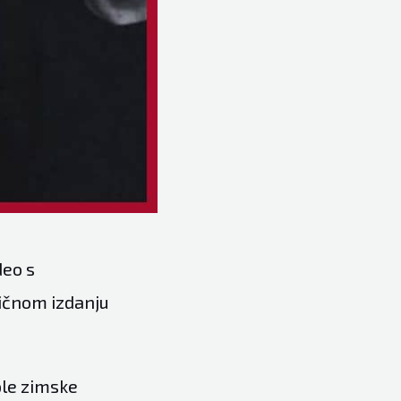
deo s
ičnom izdanju
ople zimske