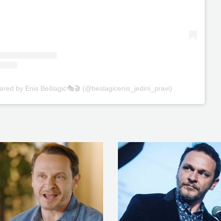
ared by Enis Bešlagić🎭🎬 (@beslagicenis_jedini_pravi)