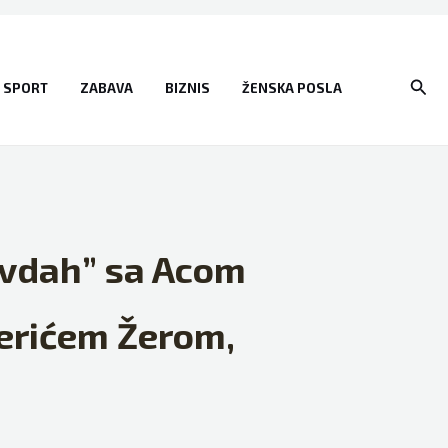
Sear
SPORT
ZABAVA
BIZNIS
ŽENSKA POSLA
evdah” sa Acom
Žerićem Žerom,