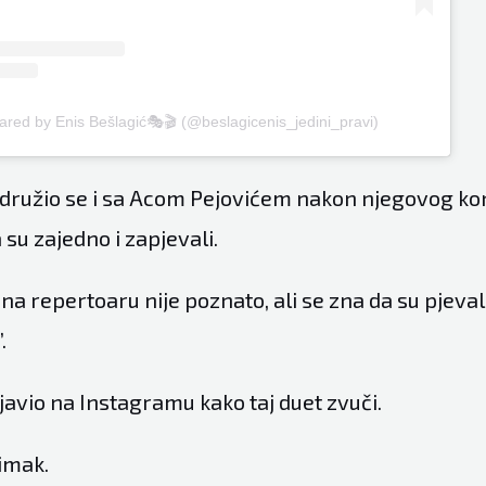
ared by Enis Bešlagić🎭🎬 (@beslagicenis_jedini_pravi)
 družio se i sa Acom Pejovićem nakon njegovog ko
su zajedno i zapjevali.
o na repertoaru nije poznato, ali se zna da su pjeval
.
javio na Instagramu kako taj duet zvuči.
imak.