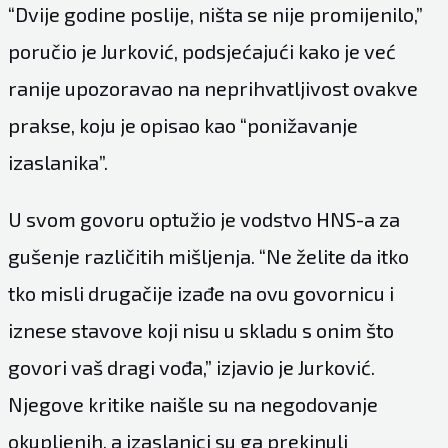
“Dvije godine poslije, ništa se nije promijenilo,”
poručio je Jurković, podsjećajući kako je već
ranije upozoravao na neprihvatljivost ovakve
prakse, koju je opisao kao “ponižavanje
izaslanika”.
U svom govoru optužio je vodstvo HNS-a za
gušenje različitih mišljenja. “Ne želite da itko
tko misli drugačije izađe na ovu govornicu i
iznese stavove koji nisu u skladu s onim što
govori vaš dragi vođa,” izjavio je Jurković.
Njegove kritike naišle su na negodovanje
okupljenih, a izaslanici su ga prekinuli