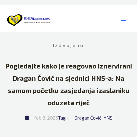
Skip
to
content
Izdvojeno
Pogledajte kako je reagovao iznervirani
Dragan Čović na sjednici HNS-a: Na
samom početku zasjedanja izaslaniku
oduzeta riječ
feb 8, 2025
Tag - 
Dragan Čović
HNS