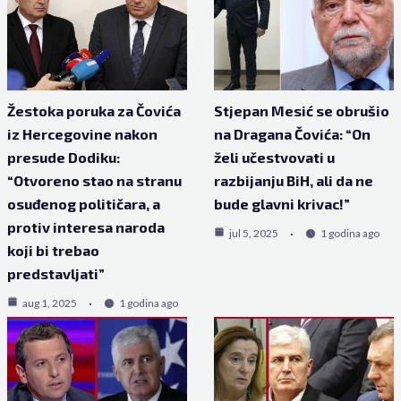
Žestoka poruka za Čovića
Stjepan Mesić se obrušio
iz Hercegovine nakon
na Dragana Čovića: “On
presude Dodiku:
želi učestvovati u
“Otvoreno stao na stranu
razbijanju BiH, ali da ne
osuđenog političara, a
bude glavni krivac!”
protiv interesa naroda
jul 5, 2025
1 godina ago
koji bi trebao
predstavljati”
aug 1, 2025
1 godina ago