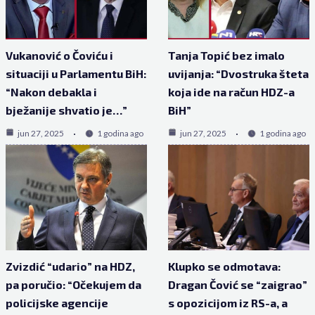
Vukanović o Čoviću i
Tanja Topić bez imalo
situaciji u Parlamentu BiH:
uvijanja: “Dvostruka šteta
“Nakon debakla i
koja ide na račun HDZ-a
bježanije shvatio je…”
BiH”
jun 27, 2025
1 godina ago
jun 27, 2025
1 godina ago
Zvizdić “udario” na HDZ,
Klupko se odmotava:
pa poručio: “Očekujem da
Dragan Čović se “zaigrao”
policijske agencije
s opozicijom iz RS-a, a