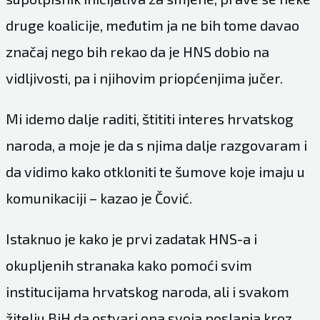
druge koalicije, međutim ja ne bih tome davao
značaj nego bih rekao da je HNS dobio na
vidljivosti, pa i njihovim priopćenjima jučer.
Mi idemo dalje raditi, štititi interes hrvatskog
naroda, a moje je da s njima dalje razgovaram i
da vidimo kako otkloniti te šumove koje imaju u
komunikaciji – kazao je Čović.
Istaknuo je kako je prvi zadatak HNS-a i
okupljenih stranaka kako pomoći svim
institucijama hrvatskog naroda, ali i svakom
žitelju BiH da ostvari ona svoja poslanja kroz