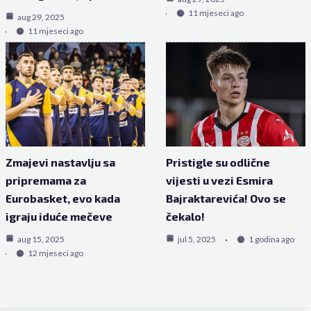
11 mjeseci ago
aug 29, 2025
11 mjeseci ago
Zmajevi nastavlju sa
Pristigle su odlične
pripremama za
vijesti u vezi Esmira
Eurobasket, evo kada
Bajraktarevića! Ovo se
igraju iduće mečeve
čekalo!
aug 15, 2025
jul 5, 2025
1 godina ago
12 mjeseci ago