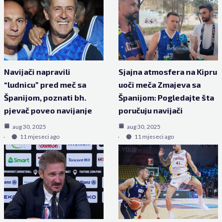
Navijači napravili
Sjajna atmosfera na Kipru
“ludnicu” pred meč sa
uoči meča Zmajeva sa
Španijom, poznati bh.
Španijom: Pogledajte šta
pjevač poveo navijanje
poručuju navijači
aug 30, 2025
aug 30, 2025
11 mjeseci ago
11 mjeseci ago