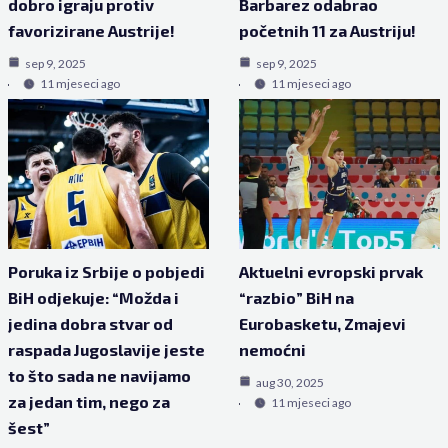
dobro igraju protiv
Barbarez odabrao
favorizirane Austrije!
početnih 11 za Austriju!
sep 9, 2025
sep 9, 2025
11 mjeseci ago
11 mjeseci ago
Poruka iz Srbije o pobjedi
Aktuelni evropski prvak
BiH odjekuje: “Možda i
“razbio” BiH na
jedina dobra stvar od
Eurobasketu, Zmajevi
raspada Jugoslavije jeste
nemoćni
to što sada ne navijamo
aug 30, 2025
za jedan tim, nego za
11 mjeseci ago
šest”