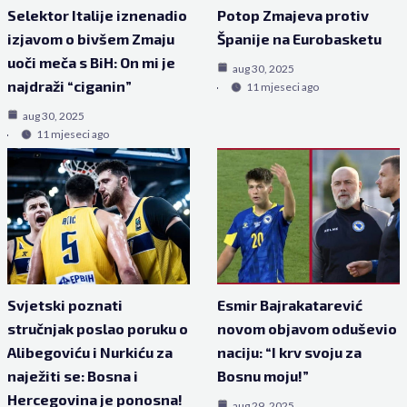
Selektor Italije iznenadio
Potop Zmajeva protiv
izjavom o bivšem Zmaju
Španije na Eurobasketu
uoči meča s BiH: On mi je
aug 30, 2025
najdraži “ciganin”
11 mjeseci ago
aug 30, 2025
11 mjeseci ago
Svjetski poznati
Esmir Bajrakatarević
stručnjak poslao poruku o
novom objavom oduševio
Alibegoviću i Nurkiću za
naciju: “I krv svoju za
naježiti se: Bosna i
Bosnu moju!”
Hercegovina je ponosna!
aug 29, 2025