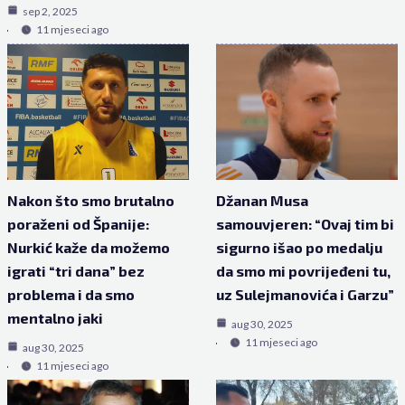
sep 2, 2025
11 mjeseci ago
Nakon što smo brutalno
Džanan Musa
poraženi od Španije:
samouvjeren: “Ovaj tim bi
Nurkić kaže da možemo
sigurno išao po medalju
igrati “tri dana” bez
da smo mi povrijeđeni tu,
problema i da smo
uz Sulejmanovića i Garzu”
mentalno jaki
aug 30, 2025
11 mjeseci ago
aug 30, 2025
11 mjeseci ago