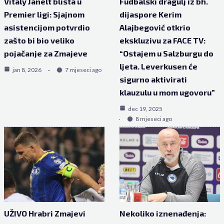
Vitaly Janelt blista u
Fudbalski dragulj iz bh.
Premier ligi: Sjajnom
dijaspore Kerim
asistencijom potvrdio
Alajbegović otkrio
zašto bi bio veliko
ekskluzivu za FACE TV:
pojačanje za Zmajeve
“Ostajem u Salzburgu do
ljeta. Leverkusen će
jan 8, 2026
7 mjeseci ago
sigurno aktivirati
klauzulu u mom ugovoru”
dec 19, 2025
8 mjeseci ago
UŽIVO Hrabri Zmajevi
Nekoliko iznenađenja: