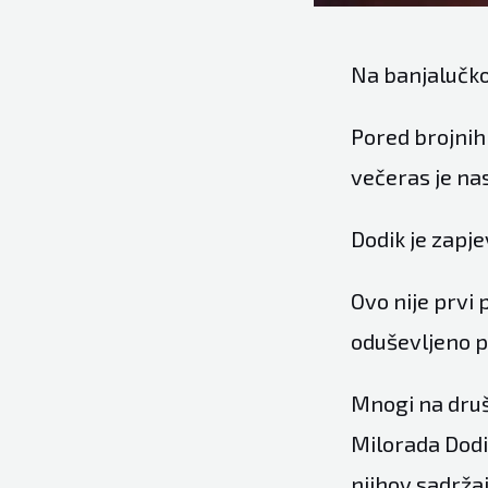
Na banjalučko
Pored brojnih
večeras je nas
Dodik je zapje
Ovo nije prvi 
oduševljeno pj
Mnogi na druš
Milorada Dodi
njihov sadržaj