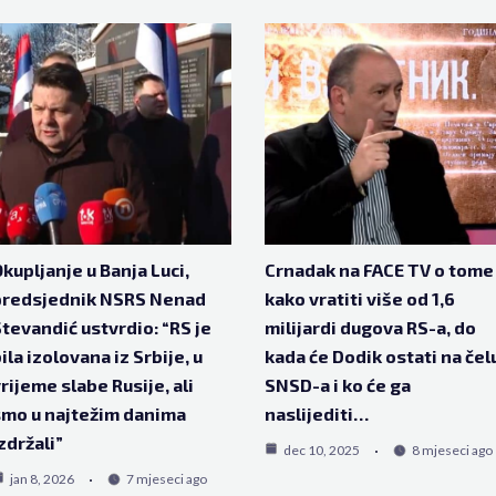
kupljanje u Banja Luci,
Crnadak na FACE TV o tome
predsjednik NSRS Nenad
kako vratiti više od 1,6
tevandić ustvrdio: “RS je
milijardi dugova RS-a, do
ila izolovana iz Srbije, u
kada će Dodik ostati na čel
rijeme slabe Rusije, ali
SNSD-a i ko će ga
mo u najtežim danima
naslijediti…
zdržali”
dec 10, 2025
8 mjeseci ago
jan 8, 2026
7 mjeseci ago