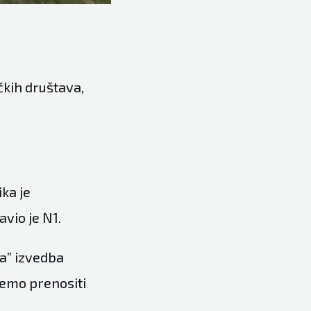
.
čkih društava,
ika je
vio je N1.
a” izvedba
ćemo prenositi