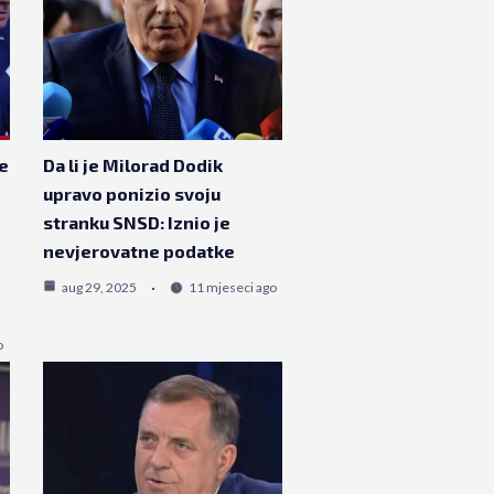
e
Da li je Milorad Dodik
upravo ponizio svoju
stranku SNSD: Iznio je
nevjerovatne podatke
aug 29, 2025
11 mjeseci ago
o