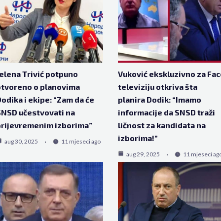
elena Trivić potpuno
Vuković ekskluzivno za Fac
tvoreno o planovima
televiziju otkriva šta
odika i ekipe: “Zam da će
planira Dodik: “Imamo
NSD učestvovati na
informacije da SNSD traži
rijevremenim izborima”
ličnost za kandidata na
izborima!”
aug 30, 2025
11 mjeseci ago
aug 29, 2025
11 mjeseci ag