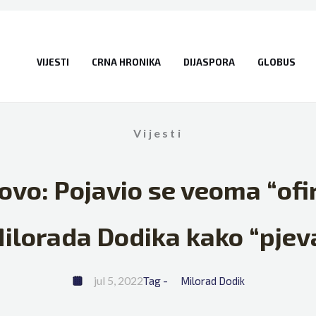
VIJESTI
CRNA HRONIKA
DIJASPORA
GLOBUS
Vijesti
ovo: Pojavio se veoma “of
ilorada Dodika kako “pjev
jul 5, 2022
Tag - 
Milorad Dodik