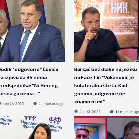
odik “odgovorio” Čoviću
Bursać bez dlake na jeziku
a izjavu da RS nema
na Face TV: “Vukanović je
redsjednika: “Ni Herceg-
kolateralna šteta. Kud
Bosna ga nema…”
gonimo, odgovore ne
znamo ni mi”
sep 16, 2025
11 mjeseci ago
sep 13, 2025
11 mjeseci ag