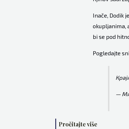
Inače, Dodik j
okupljanima, a
bi se pod hitn
Pogledajte sn
Крај
— Ми
Pročitajte više