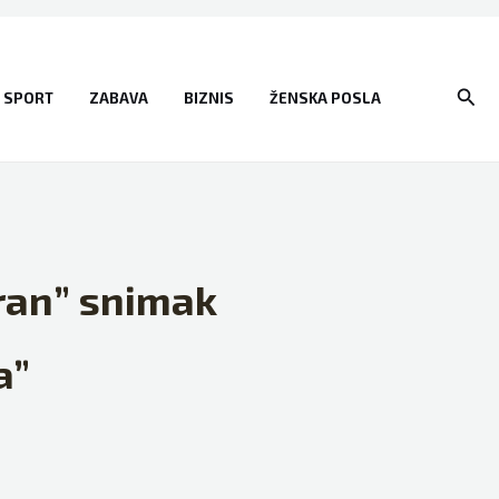
Sear
SPORT
ZABAVA
BIZNIS
ŽENSKA POSLA
iran” snimak
a”