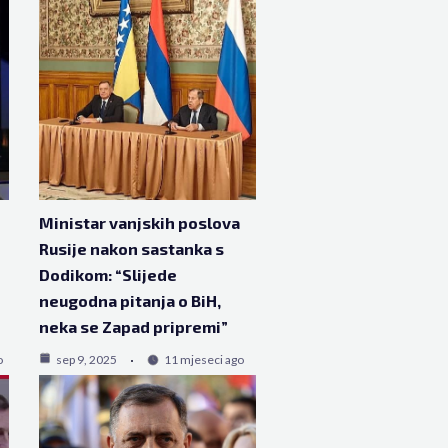
Ministar vanjskih poslova
Rusije nakon sastanka s
Dodikom: “Slijede
neugodna pitanja o BiH,
neka se Zapad pripremi”
o
sep 9, 2025
11 mjeseci ago