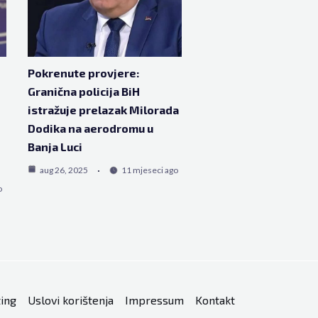
Pokrenute provjere:
Granična policija BiH
istražuje prelazak Milorada
Dodika na aerodromu u
Banja Luci
aug 26, 2025
11 mjeseci ago
o
ing
Uslovi korištenja
Impressum
Kontakt