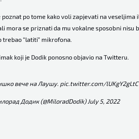
e poznat po tome kako voli zapjevati na veseljima il
li mora se priznati da mu vokalne sposobni nisu ba
o trebao “latiti” mikrofona.
imak koji je Dodik ponosno objavio na Twitteru.
ишко вече на Лаушу.
pic.twitter.com/lUKgY2gLtC
лорад Додик (@MiloradDodik)
July 5, 2022