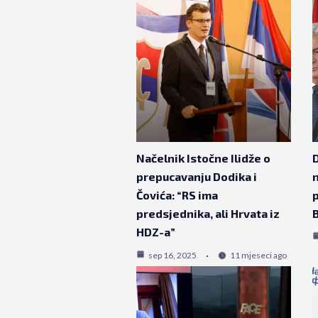
Načelnik Istočne Ilidže o
D
prepucavanju Dodika i
n
Čovića: “RS ima
p
predsjednika, ali Hrvata iz
HDZ-a”
sep 16, 2025
11 mjeseci ago