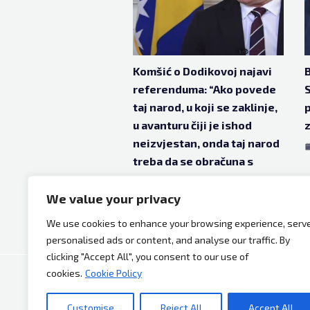
Komšić o Dodikovoj najavi
B
referenduma: “Ako povede
S
taj narod, u koji se zaklinje,
p
u avanturu čiji je ishod
z
neizvjestan, onda taj narod
treba da se obračuna s
njim”
We value your privacy
aug 29, 2025
11 mjeseci ago
We use cookies to enhance your browsing experience, serv
personalised ads or content, and analyse our traffic. By
clicking "Accept All", you consent to our use of
cookies.
Cookie Policy
Copyright © 2026 Bh Dijaspora.
Customise
Reject All
Accept All