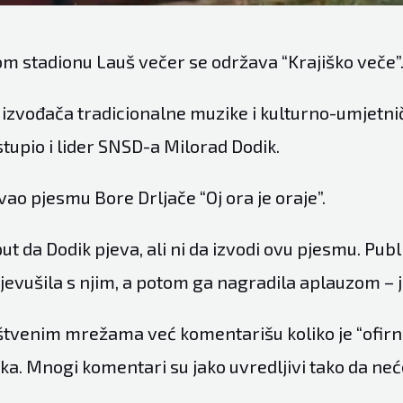
m stadionu Lauš večer se održava “Krajiško veče”
 izvođača tradicionalne muzike i kulturno-umjetni
tupio i lider SNSD-a Milorad Dodik.
vao pjesmu Bore Drljače “Oj ora je oraje”.
put da Dodik pjeva, ali ni da izvodi ovu pjesmu. Publ
evušila s njim, a potom ga nagradila aplauzom – ja
tvenim mrežama već komentarišu koliko je “ofirn
ka. Mnogi komentari su jako uvredljivi tako da ne
.