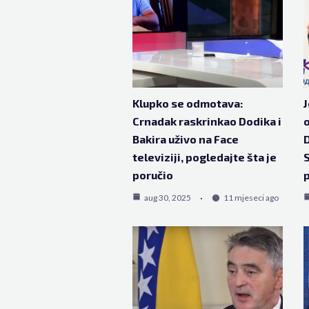
Klupko se odmotava:
J
Crnadak raskrinkao Dodika i
o
Bakira uživo na Face
D
televiziji, pogledajte šta je
S
poručio
p
aug 30, 2025
11 mjeseci ago