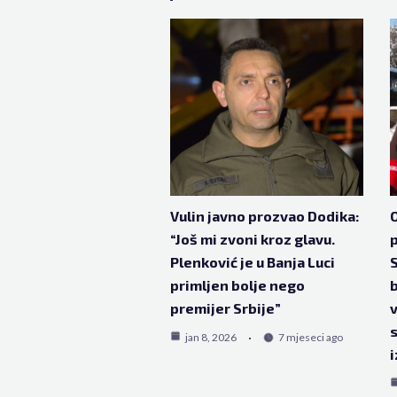
Vulin javno prozvao Dodika:
O
“Još mi zvoni kroz glavu.
Plenković je u Banja Luci
S
primljen bolje nego
b
premijer Srbije”
v
s
jan 8, 2026
7 mjeseci ago
i