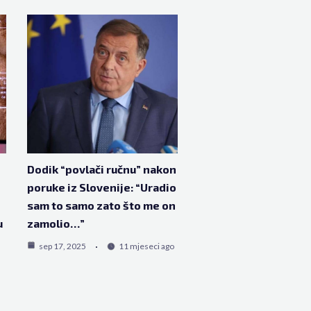
Dodik “povlači ručnu” nakon
poruke iz Slovenije: “Uradio
sam to samo zato što me on
u
zamolio…”
sep 17, 2025
11 mjeseci ago