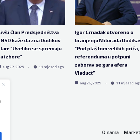
ivši član Predsjedništva
Igor Crnadak otvoreno o
NSD kaže da zna Dodikov
branjenju Milorada Dodika:
lan: “Uveliko se spremaju
“Pod plaštom velikih priča,
a izbore”
referenduma u potpuni
zaborav se gura afera
aug 29, 2025
11 mjeseci ago
Viaduct”
aug 26, 2025
11 mjeseci ag
e
O nama
Market