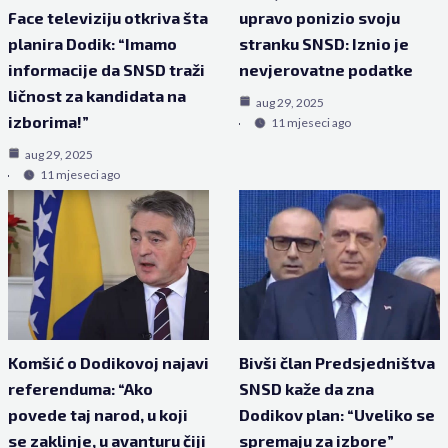
Face televiziju otkriva šta
upravo ponizio svoju
planira Dodik: “Imamo
stranku SNSD: Iznio je
informacije da SNSD traži
nevjerovatne podatke
ličnost za kandidata na
aug 29, 2025
izborima!”
11 mjeseci ago
aug 29, 2025
11 mjeseci ago
Komšić o Dodikovoj najavi
Bivši član Predsjedništva
referenduma: “Ako
SNSD kaže da zna
povede taj narod, u koji
Dodikov plan: “Uveliko se
se zaklinje, u avanturu čiji
spremaju za izbore”