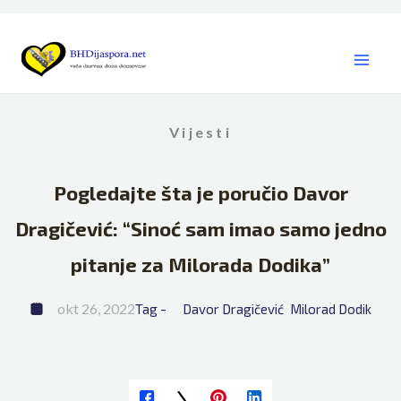
Skip
to
content
Vijesti
Pogledajte šta je poručio Davor
Dragičević: “Sinoć sam imao samo jedno
pitanje za Milorada Dodika”
okt 26, 2022
Tag - 
Davor Dragičević
Milorad Dodik