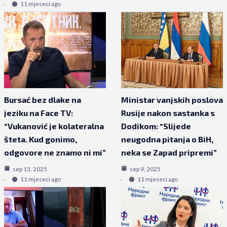
11 mjeseci ago
Bursać bez dlake na
Ministar vanjskih poslova
jeziku na Face TV:
Rusije nakon sastanka s
“Vukanović je kolateralna
Dodikom: “Slijede
šteta. Kud gonimo,
neugodna pitanja o BiH,
odgovore ne znamo ni mi”
neka se Zapad pripremi”
sep 13, 2025
sep 9, 2025
11 mjeseci ago
11 mjeseci ago