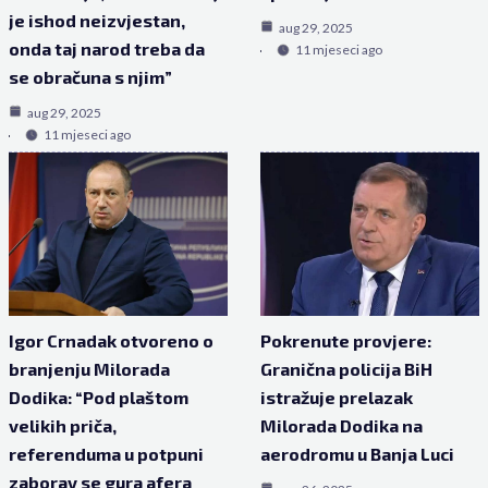
je ishod neizvjestan,
aug 29, 2025
onda taj narod treba da
11 mjeseci ago
se obračuna s njim”
aug 29, 2025
11 mjeseci ago
Igor Crnadak otvoreno o
Pokrenute provjere:
branjenju Milorada
Granična policija BiH
Dodika: “Pod plaštom
istražuje prelazak
velikih priča,
Milorada Dodika na
referenduma u potpuni
aerodromu u Banja Luci
zaborav se gura afera