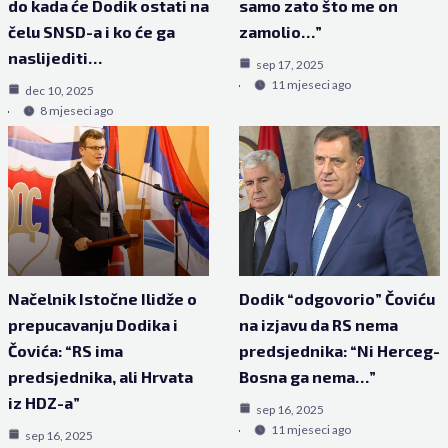
do kada će Dodik ostati na
samo zato što me on
čelu SNSD-a i ko će ga
zamolio…”
naslijediti…
sep 17, 2025
11 mjeseci ago
dec 10, 2025
8 mjeseci ago
Načelnik Istočne Ilidže o
Dodik “odgovorio” Čoviću
prepucavanju Dodika i
na izjavu da RS nema
Čovića: “RS ima
predsjednika: “Ni Herceg-
predsjednika, ali Hrvata
Bosna ga nema…”
iz HDZ-a”
sep 16, 2025
11 mjeseci ago
sep 16, 2025