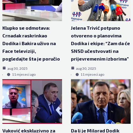
Klupko se odmotava:
Jelena Trivić potpuno
Crnadak raskrinkao
otvoreno o planovima
Dodika i Bakira uživo na
Dodika i ekipe: “Zam da će
Face televiziji,
SNSD učestvovati na
pogledajte šta je poručio
prijevremenim izborima”
aug 30, 2025
aug 30, 2025
11 mjeseci ago
11 mjeseci ago
Vuković ekskluzivno za
Da li je Milorad Dodik