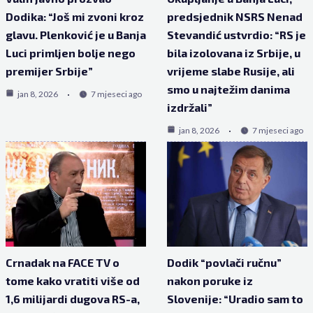
Dodika: “Još mi zvoni kroz
predsjednik NSRS Nenad
glavu. Plenković je u Banja
Stevandić ustvrdio: “RS je
Luci primljen bolje nego
bila izolovana iz Srbije, u
premijer Srbije”
vrijeme slabe Rusije, ali
smo u najtežim danima
jan 8, 2026
7 mjeseci ago
izdržali”
jan 8, 2026
7 mjeseci ago
Crnadak na FACE TV o
Dodik “povlači ručnu”
tome kako vratiti više od
nakon poruke iz
1,6 milijardi dugova RS-a,
Slovenije: “Uradio sam to