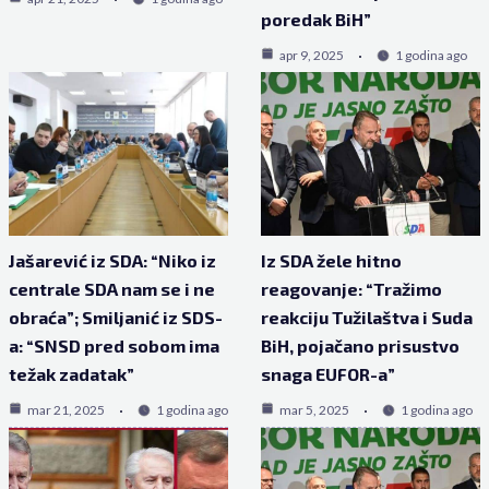
poredak BiH”
apr 9, 2025
1 godina ago
Jašarević iz SDA: “Niko iz
Iz SDA žele hitno
centrale SDA nam se i ne
reagovanje: “Tražimo
obraća”; Smiljanić iz SDS-
reakciju Tužilaštva i Suda
a: “SNSD pred sobom ima
BiH, pojačano prisustvo
težak zadatak”
snaga EUFOR-a”
mar 21, 2025
1 godina ago
mar 5, 2025
1 godina ago