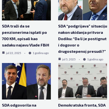
SDA traži da se
SDA “podgrijava” situaciju
penzionerima isplati po
nakon ukidanja pritvora
700 KM, opisali kao
Dodiku: “Da li je postignut
sadaku najavu Vlade FBiH
i dogovor o
drugostepenoj presudi?”
jul 22, 2025
1 godina ago
jul 5, 2025
1 godina ago
SDA odgovorila na
Demokratska fronta, SDA