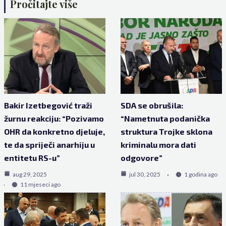
Pročitajte više
Bakir Izetbegović traži
SDA se obrušila:
žurnu reakciju: “Pozivamo
“Nametnuta podanička
OHR da konkretno djeluje,
struktura Trojke sklona
te da spriječi anarhiju u
kriminalu mora dati
entitetu RS-u”
odgovore”
aug 29, 2025
jul 30, 2025
1 godina ago
11 mjeseci ago