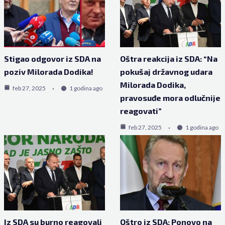
Stigao odgovor iz SDA na
Oštra reakcija iz SDA: “Na
poziv Milorada Dodika!
pokušaj državnog udara
Milorada Dodika,
feb 27, 2025
1 godina ago
pravosuđe mora odlučnije
reagovati”
feb 27, 2025
1 godina ago
Iz SDA su burno reagovali
Oštro iz SDA: Ponovo na