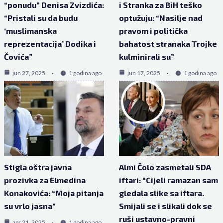
“ponudu” Denisa Zvizdića:
i Stranka za BiH teško
“Pristali su da budu
optužuju: “Nasilje nad
‘muslimanska
pravom i politička
reprezentacija’ Dodika i
bahatost stranaka Trojke
Čovića”
kulminirali su”
jun 27, 2025
1 godina ago
jun 17, 2025
1 godina ago
Stigla oštra javna
Almi Čolo zasmetali SDA
prozivka za Elmedina
iftari: “Cijeli ramazan sam
Konakovića: “Moja pitanja
gledala slike sa iftara.
su vrlo jasna”
Smijali se i slikali dok se
ruši ustavno-pravni
apr 21, 2025
1 godina ago