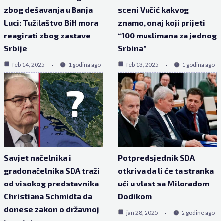
zbog dešavanja u Banja
sceni Vučić kakvog
Luci: Tužilaštvo BiH mora
znamo, onaj koji prijeti
reagirati zbog zastave
“100 muslimana za jednog
Srbije
Srbina”
feb 14, 2025
1 godina ago
feb 13, 2025
1 godina ago
Savjet načelnika i
Potpredsjednik SDA
gradonačelnika SDA traži
otkriva da li će ta stranka
od visokog predstavnika
ući u vlast sa Miloradom
Christiana Schmidta da
Dodikom
donese zakon o državnoj
jan 28, 2025
2 godine ago