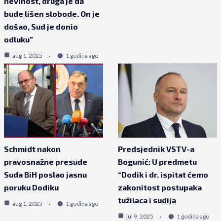
nevinost, druga je da
bude lišen slobode. On je
došao, Sud je donio
odluku”
aug 1, 2025
1 godina ago
Schmidt nakon
Predsjednik VSTV-a
pravosnažne presude
Bogunić: U predmetu
Suda BiH poslao jasnu
“Dodik i dr. ispitat ćemo
poruku Dodiku
zakonitost postupaka
tužilaca i sudija
aug 1, 2025
1 godina ago
jul 9, 2025
1 godina ago