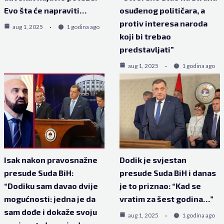
Evo šta će napraviti…
osuđenog političara, a
protiv interesa naroda
aug 1, 2025
1 godina ago
koji bi trebao
predstavljati”
aug 1, 2025
1 godina ago
Isak nakon pravosnažne
Dodik je svjestan
presude Suda BiH:
presude Suda BiH i danas
“Dodiku sam davao dvije
je to priznao: “Kad se
mogućnosti: jedna je da
vratim za šest godina…”
sam dođe i dokaže svoju
aug 1, 2025
1 godina ago