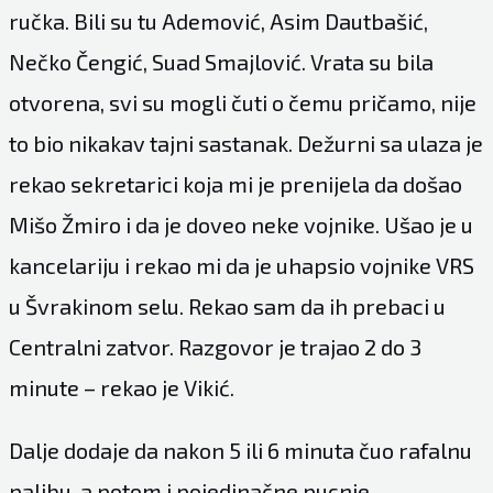
ručka. Bili su tu Ademović, Asim Dautbašić,
Nečko Čengić, Suad Smajlović. Vrata su bila
otvorena, svi su mogli čuti o čemu pričamo, nije
to bio nikakav tajni sastanak. Dežurni sa ulaza je
rekao sekretarici koja mi je prenijela da došao
Mišo Žmiro i da je doveo neke vojnike. Ušao je u
kancelariju i rekao mi da je uhapsio vojnike VRS
u Švrakinom selu. Rekao sam da ih prebaci u
Centralni zatvor. Razgovor je trajao 2 do 3
minute – rekao je Vikić.
Dalje dodaje da nakon 5 ili 6 minuta čuo rafalnu
paljbu, a potom i pojedinačne pucnje.