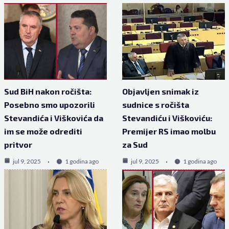
Sud BiH nakon ročišta:
Objavljen snimak iz
Posebno smo upozorili
sudnice s ročišta
Stevandića i Viškovića da
Stevandiću i Viškoviću:
im se može odrediti
Premijer RS imao molbu
pritvor
za Sud
jul 9, 2025
1 godina ago
jul 9, 2025
1 godina ago