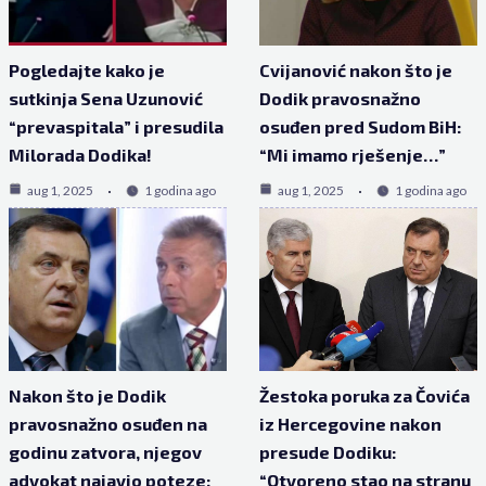
Pogledajte kako je
Cvijanović nakon što je
sutkinja Sena Uzunović
Dodik pravosnažno
“prevaspitala” i presudila
osuđen pred Sudom BiH:
Milorada Dodika!
“Mi imamo rješenje…”
aug 1, 2025
1 godina ago
aug 1, 2025
1 godina ago
Nakon što je Dodik
Žestoka poruka za Čovića
pravosnažno osuđen na
iz Hercegovine nakon
godinu zatvora, njegov
presude Dodiku:
advokat najavio poteze:
“Otvoreno stao na stranu