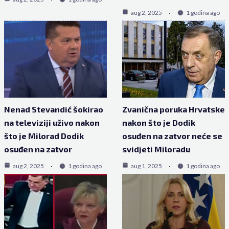
aug 2, 2025
1 godina ago
Nenad Stevandić šokirao
Zvanična poruka Hrvatske
na televiziji uživo nakon
nakon što je Dodik
što je Milorad Dodik
osuđen na zatvor neće se
osuđen na zatvor
svidjeti Miloradu
aug 2, 2025
1 godina ago
aug 1, 2025
1 godina ago