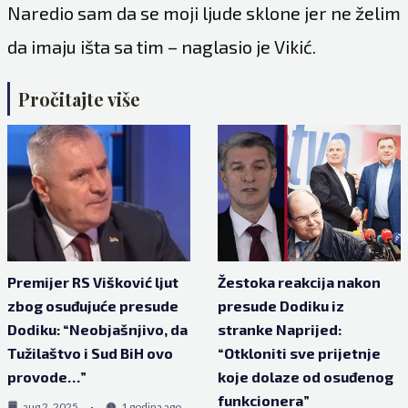
Naredio sam da se moji ljude sklone jer ne želim
da imaju išta sa tim – naglasio je Vikić.
Pročitajte više
Premijer RS Višković ljut
Žestoka reakcija nakon
zbog osuđujuće presude
presude Dodiku iz
Dodiku: “Neobjašnjivo, da
stranke Naprijed:
Tužilaštvo i Sud BiH ovo
“Otkloniti sve prijetnje
provode…”
koje dolaze od osuđenog
funkcionera”
aug 2, 2025
1 godina ago