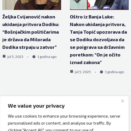
Željka Cvijanović nakon
Oštro iz Banja Luke:
ukidanja pritvora Dodiku:
Nakon ukidanja pritvora,
“Bošnjačkim političarima
Tanja Topić upozorava da
je država da Milorada
se Dodiku dozvoljava da
Dodika strpaju u zatvor”
se poigrava sa državnim
poretkom: “On je očito
jul 5, 2025
1 godina ago
iznad zakona”
jul 5, 2025
1 godina ago
We value your privacy
Copyright © 2026 Bh Dijaspora.
We use cookies to enhance your browsing experience, serve
O nama
personalised ads or content, and analyse our traffic. By
Marketing
clicking "Accept All", you consent to our use of