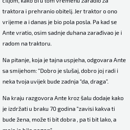
ciljom, kako bi u tom vremenu zaradio za
traktora i prehranio obitelj. Jer traktor o ono
vrijeme a i danas je bio pola posla. Pa kad se
Ante vratio, osim sadnje duhana zarađivao je i
radom na traktoru.
Na pitanje, koja je tajna uspjeha, odgovara Ante
sa smijehom: “Dobro je slušaj, dobro joj radi i
neka tvoja uvijek bude zadnja “da, draga”.
Na kraju razgovora Ante kroz šalu dodaje kako
je izdržati u braku 70 godina “zavisi kakva ti
bude žena, može ti bit dobra , pa ti bit lako, a
moja je bila pogan”.