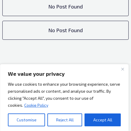
No Post Found
No Post Found
We value your privacy
Copyright © 2026 Bh Dijaspora.
We use cookies to enhance your browsing experience, serve
O nama
personalised ads or content, and analyse our traffic. By
Marketing
clicking "Accept All", you consent to our use of
Uslovi korištenja
cookies.
Cookie Policy
Impressum
Kontakt
Customise
Reject All
Accept All