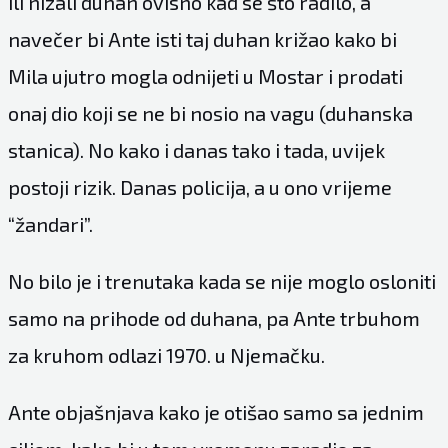
ili nizali duhan ovisno kad se što radilo, a
navečer bi Ante isti taj duhan križao kako bi
Mila ujutro mogla odnijeti u Mostar i prodati
onaj dio koji se ne bi nosio na vagu (duhanska
stanica). No kako i danas tako i tada, uvijek
postoji rizik. Danas policija, a u ono vrijeme
“žandari”.
No bilo je i trenutaka kada se nije moglo osloniti
samo na prihode od duhana, pa Ante trbuhom
za kruhom odlazi 1970. u Njemačku.
Ante objašnjava kako je otišao samo sa jednim