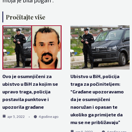
Pročitajte više
Ovo je osumnjičeni za
Ubistvo u BiH, policija
ubistvo u BiH za kojim se
traga za počiniteljem:
upravo traga, policija
“Građane upozoravamo
postavila punktove i
da je osumnjičeni
upozorila građane
naoružan i opasan te
ukoliko ga primijete da
apr 5, 2022
4 godine ago
mu se ne približavaju”
apr 5, 2022
4 godine ago