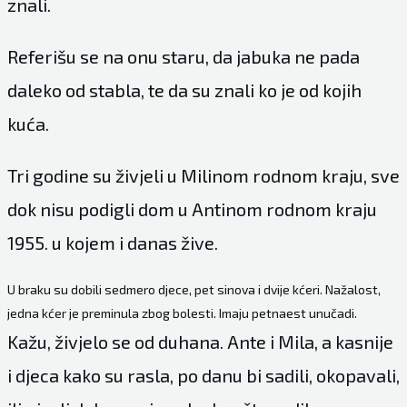
znali.
Referišu se na onu staru, da jabuka ne pada
daleko od stabla, te da su znali ko je od kojih
kuća.
Tri godine su živjeli u Milinom rodnom kraju, sve
dok nisu podigli dom u Antinom rodnom kraju
1955. u kojem i danas žive.
U braku su dobili sedmero djece, pet sinova i dvije kćeri. Nažalost,
jedna kćer je preminula zbog bolesti. Imaju petnaest unučadi.
Kažu, živjelo se od duhana. Ante i Mila, a kasnije
i djeca kako su rasla, po danu bi sadili, okopavali,