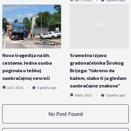
Nova tragedija na bh.
Sramotna izjava
cestama: Jedna osoba
gradonačelnika Širokog
poginula u teškoj
Brijega: “Iskreno da
saobraćajnoj nesreći
kažem, slabo ti ja gledam
saobraćajne znakove”
jul 5, 2021
5 godina ago
feb 8, 2021
5 godina ago
No Post Found