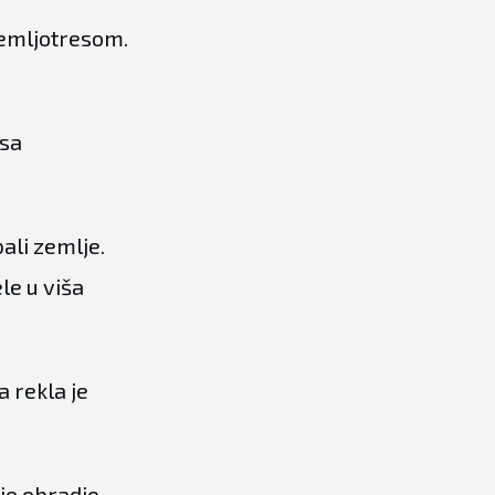
zemljotresom.
 sa
bali zemlje.
le u viša
 rekla je
 je obradio