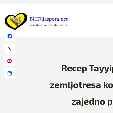
Skip
to
content
Recep Tayyi
zemljotresa ko
zajedno pr