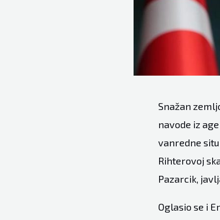
Snažan zemljo
navode iz agen
vanredne situa
Rihterovoj ska
Pazarcik, javl
Oglasio se i 