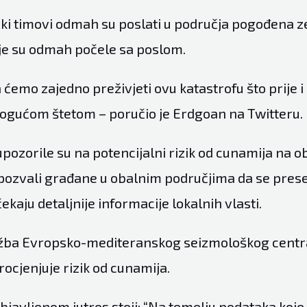
čki timovi odmah su poslati u područja pogođena 
ije su odmah počele sa poslom.
emo zajedno preživjeti ovu katastrofu što prije i
gućom štetom – poručio je Erdgoan na Twitteru.
i upozorile su na potencijalni rizik od cunamija na o
 pozvali građane u obalnim područjima da se prese
čekaju detaljnije informacije lokalnih vlasti.
žba Evropsko-mediteranskog seizmološkog centra
ocjenjuje rizik od cunamija.
javljenom jutros stoji: “Na temelju podataka koje