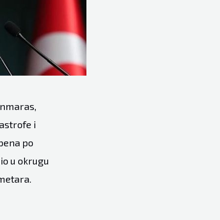
anmaras,
astrofe i
epena po
bio u okrugu
ometara.