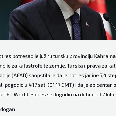
tres potresao je južnu tursku provinciju Kahram
cije za katastrofe te zemlje. Turska uprava za kat
cije (AFAD) saopštila je da je potres jačine 7,4 st
li pogodio u 4.17 sati (01:17 GMT) i da je epicentar 
ja TRT World. Potres se dogodio na dubini od 7 kil
Erdogan