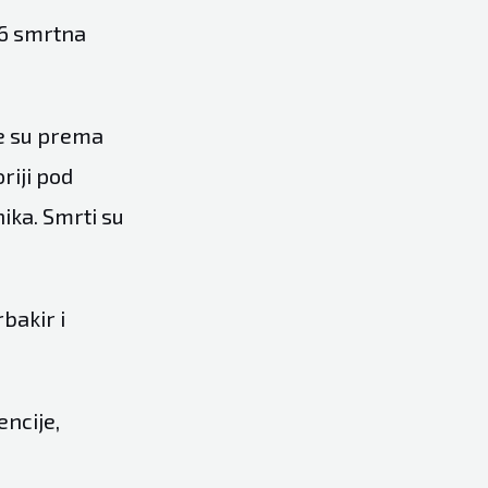
76 smrtna
je su prema
riji pod
ika. Smrti su
bakir i
encije,