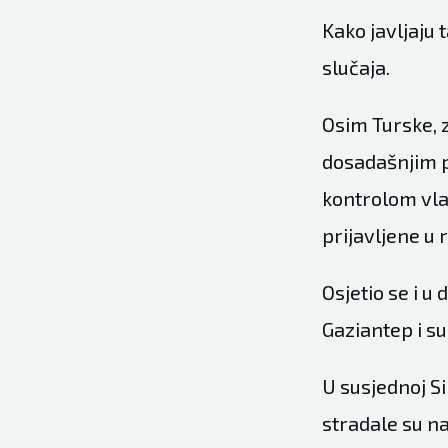
Kako javljaju
slučaja.
Osim Turske, z
dosadašnjim p
kontrolom vla
prijavljene u 
Osjetio se i u
Gaziantep i s
U susjednoj Si
stradale su n