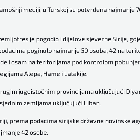
 tamošnji mediji, u Turskoj su potvrđena najmanje 
emljotres je pogodio i dijelove sjeverne Sirije, gd
odacima poginulo najmanje 50 osoba, 42 na terito
de i osam na teritorijama pod kontrolom pobunjen
regijama Alepa, Hame i Latakije.
 drugim jugoistočnim provincijama uključujući Diyar
usjednim zemljama uključujući Liban.
riji, prema podacima sirijske državne novinske ag
ajmanje 42 osobe.