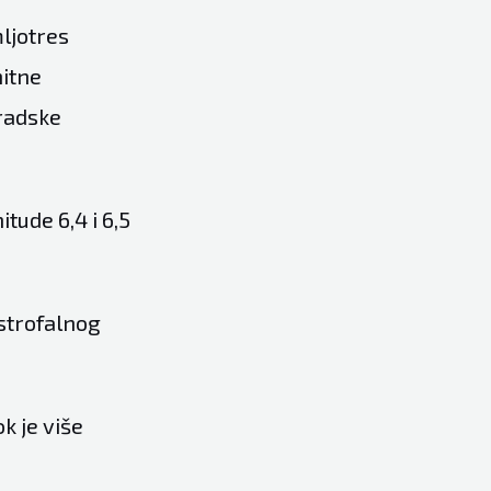
mljotres
hitne
radske
tude 6,4 i 6,5
strofalnog
k je više