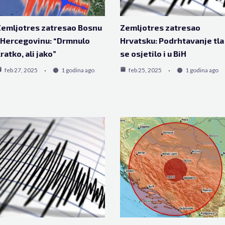
emljotres zatresao Bosnu
Zemljotres zatresao
 Hercegovinu: “Drmnulo
Hrvatsku: Podrhtavanje tla
ratko, ali jako”
se osjetilo i u BiH
feb 27, 2025
1 godina ago
feb 25, 2025
1 godina ago