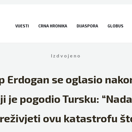
VIJESTI
CRNA HRONIKA
DIJASPORA
GLOBUS
Izdvojeno
p Erdogan se oglasio nako
ji je pogodio Tursku: “Na
eživjeti ovu katastrofu što