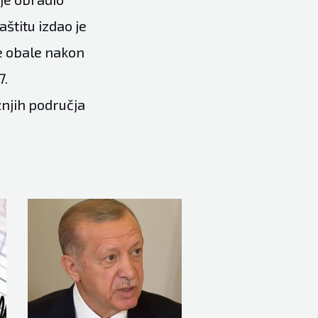
aštitu izdao je
ke obale nakon
7.
žnjih područja