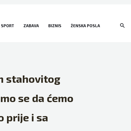
Sear
SPORT
ZABAVA
BIZNIS
ŽENSKA POSLA
n stahovitog
damo se da ćemo
 prije i sa