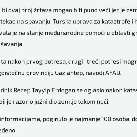
 bi ovaj broj žrtava mogao biti puno veći jer je ze
atekao na spavanju. Turska uprava za katastrofe i 
vala je na slanje međunarodne pomoći u oblasti g
ašavanja.
a nakon prvog potresa, drugi i treći potresi magni
ugoistočnu provinciju Gaziantep, navodi AFAD.
ednik Recep Tayyip Erdogan se oglasio nakon kata
ji je razorio južni dio zemlje tokom noći.
nformacijama, poginulo je najmanje 100 osoba, do
eđeno.