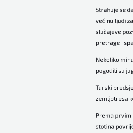
Strahuje se da
većinu ljudi z
slučajeve poz
pretrage i sp
Nekoliko minut
pogodili su j
Turski predsj
zemljotresa ko
Prema prvim i
stotina povrij