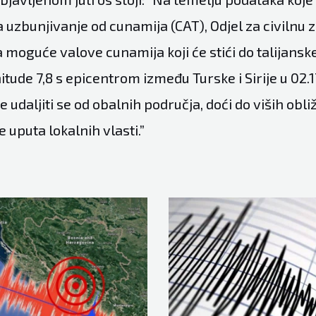
 uzbunjivanje od cunamija (CAT), Odjel za civilnu z
 moguće valove cunamija koji će stići do talijans
ude 7,8 s epicentrom između Turske i Sirije u 02.1
 udaljiti se od obalnih područja, doći do viših obli
e uputa lokalnih vlasti.”