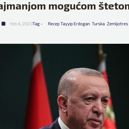
ajmanjom mogućom šteto
feb 6, 2023
Tag - 
Recep Tayyip Erdogan
Turska
Zemljotres