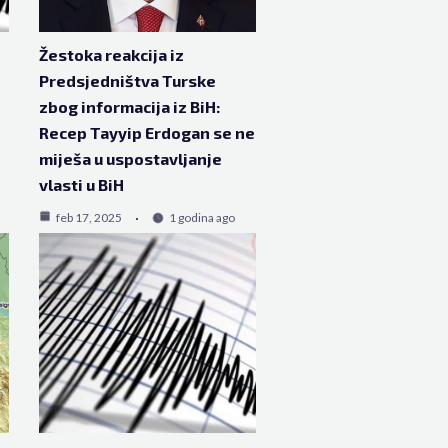
Žestoka reakcija iz
Predsjedništva Turske
zbog informacija iz BiH:
Recep Tayyip Erdogan se ne
miješa u uspostavljanje
vlasti u BiH
feb 17, 2025
1 godina ago