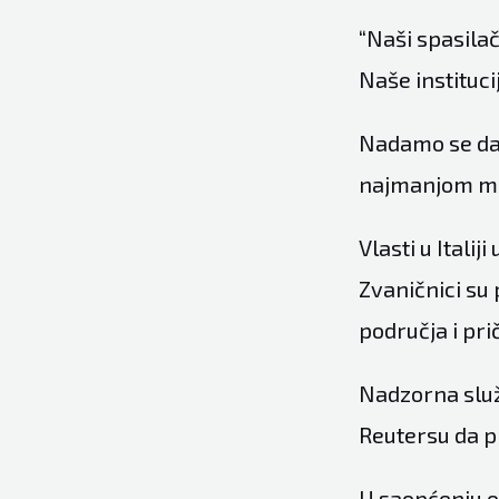
“Naši spasila
Naše instituc
Nadamo se da ć
najmanjom mo
Vlasti u Italij
Zvaničnici su
područja i pri
Nadzorna slu
Reutersu da pr
U saopćenju ob