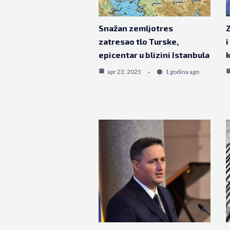
Snažan zemljotres
Z
zatresao tlo Turske,
i
epicentar u blizini Istanbula
k
apr 23, 2025
1 godina ago