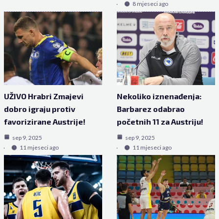
8 mjeseci ago
UŽIVO Hrabri Zmajevi
Nekoliko iznenađenja:
dobro igraju protiv
Barbarez odabrao
favorizirane Austrije!
početnih 11 za Austriju!
sep 9, 2025
sep 9, 2025
11 mjeseci ago
11 mjeseci ago