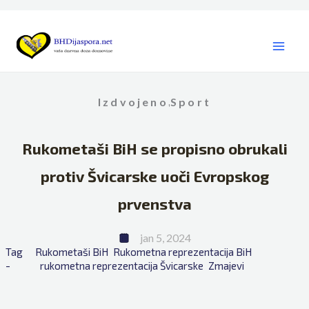
Skip
to
content
Izdvojeno
Sport
,
Rukometaši BiH se propisno obrukali
protiv Švicarske uoči Evropskog
prvenstva
jan 5, 2024
Tag 
Rukometaši BiH
Rukometna reprezentacija BiH
- 
rukometna reprezentacija Švicarske
Zmajevi