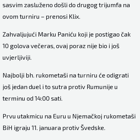
sasvim zasluženo došli do drugog trijumfa na
ovom turniru – prenosi Klix.
Zahvaljujući Marku Paniću koji je postigao čak
10 golova večeras, ovaj poraz nije bio i još
uvjerljiviji.
Najbolji bh. rukometaši na turniru će odigrati
još jedan duel i to sutra protiv Rumunije u
terminu od 14:00 sati.
Prvu utakmicu na Euru u Njemačkoj rukometaši
BiH igraju 11. januara protiv Švedske.