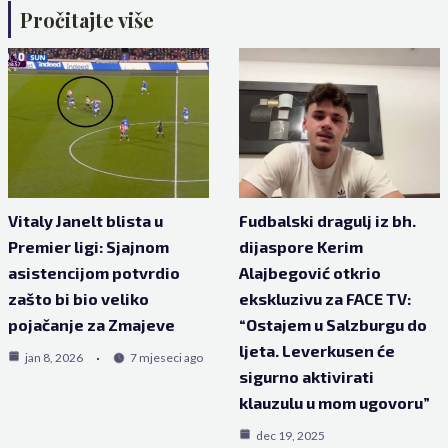
Pročitajte više
Vitaly Janelt blista u
Fudbalski dragulj iz bh.
Premier ligi: Sjajnom
dijaspore Kerim
asistencijom potvrdio
Alajbegović otkrio
zašto bi bio veliko
ekskluzivu za FACE TV:
pojačanje za Zmajeve
“Ostajem u Salzburgu do
ljeta. Leverkusen će
jan 8, 2026
7 mjeseci ago
sigurno aktivirati
klauzulu u mom ugovoru”
dec 19, 2025