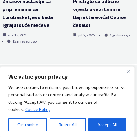
Zmajevi nastavlju sa
Pristigle su odlične
pripremama za
vijesti u vezi Esmira
Eurobasket, evo kada
Bajraktarevića! Ovo se
igraju iduće mečeve
čekalo!
aug 15, 2025
jul 5, 2025
1 godina ago
12 mjeseci ago
We value your privacy
Copyright © 2026 Bh Dijaspora.
We use cookies to enhance your browsing experience, serve
O nama
personalised ads or content, and analyse our traffic. By
Marketing
clicking "Accept All", you consent to our use of
Uslovi korištenja
cookies.
Cookie Policy
Impressum
Kontakt
Customise
Reject All
Accept All