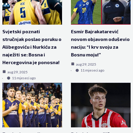
Svjetski poznati
Esmir Bajrakatarević
stručnjak poslao poruku o
novom objavom oduševio
Alibegoviću i Nurkiću za
naciju: “I krv svoju za
naježiti se: Bosna i
Bosnu moju!”
Hercegovina je ponosna!
aug 29, 2025
11 mjeseci ago
aug 29, 2025
11 mjeseci ago