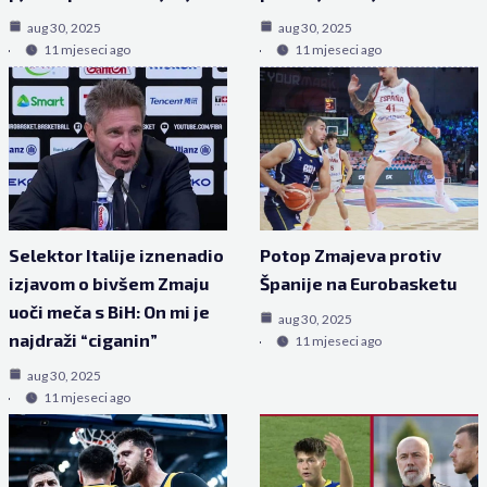
aug 30, 2025
aug 30, 2025
11 mjeseci ago
11 mjeseci ago
Selektor Italije iznenadio
Potop Zmajeva protiv
izjavom o bivšem Zmaju
Španije na Eurobasketu
uoči meča s BiH: On mi je
aug 30, 2025
najdraži “ciganin”
11 mjeseci ago
aug 30, 2025
11 mjeseci ago