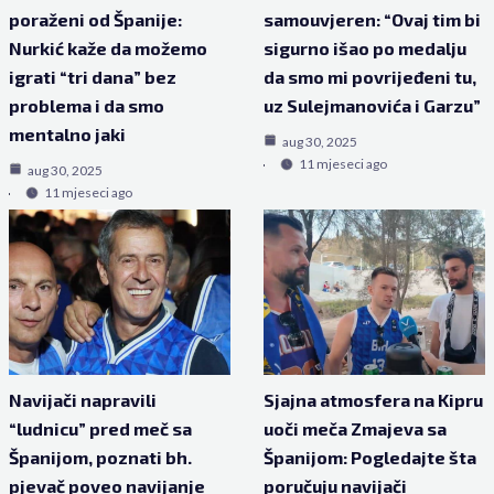
poraženi od Španije:
samouvjeren: “Ovaj tim bi
Nurkić kaže da možemo
sigurno išao po medalju
igrati “tri dana” bez
da smo mi povrijeđeni tu,
problema i da smo
uz Sulejmanovića i Garzu”
mentalno jaki
aug 30, 2025
11 mjeseci ago
aug 30, 2025
11 mjeseci ago
Navijači napravili
Sjajna atmosfera na Kipru
“ludnicu” pred meč sa
uoči meča Zmajeva sa
Španijom, poznati bh.
Španijom: Pogledajte šta
pjevač poveo navijanje
poručuju navijači