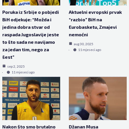
Poruka iz Srbije o pobjedi
Aktuelni evropski prvak
BiH odjekuje: “Možda i
“razbio” BiH na
jedina dobra stvar od
Eurobasketu, Zmajevi
raspada Jugoslavije jeste
nemoćni
to što sada ne navijamo
aug 30, 2025
za jedan tim, nego za
11 mjeseci ago
šest”
sep 2, 2025
11 mjeseci ago
Nakon što smo brutalno
Džanan Musa