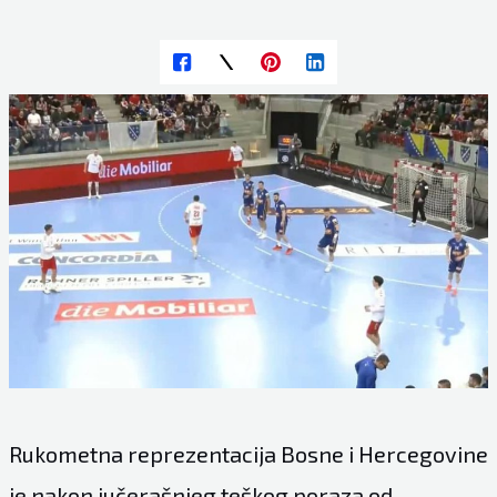
Rukometna reprezentacija Bosne i Hercegovine
je nakon jučerašnjeg teškog poraza od