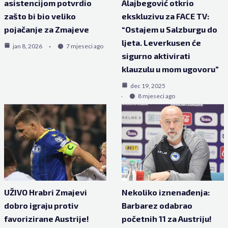
asistencijom potvrdio
Alajbegović otkrio
zašto bi bio veliko
ekskluzivu za FACE TV:
pojačanje za Zmajeve
“Ostajem u Salzburgu do
ljeta. Leverkusen će
jan 8, 2026
7 mjeseci ago
sigurno aktivirati
klauzulu u mom ugovoru”
dec 19, 2025
8 mjeseci ago
UŽIVO Hrabri Zmajevi
Nekoliko iznenađenja:
dobro igraju protiv
Barbarez odabrao
favorizirane Austrije!
početnih 11 za Austriju!