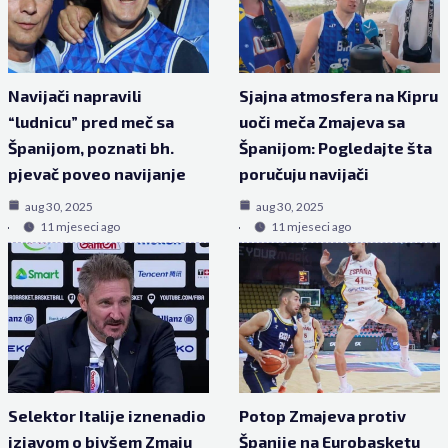
Navijači napravili
Sjajna atmosfera na Kipru
“ludnicu” pred meč sa
uoči meča Zmajeva sa
Španijom, poznati bh.
Španijom: Pogledajte šta
pjevač poveo navijanje
poručuju navijači
aug 30, 2025
aug 30, 2025
11 mjeseci ago
11 mjeseci ago
Selektor Italije iznenadio
Potop Zmajeva protiv
izjavom o bivšem Zmaju
Španije na Eurobasketu