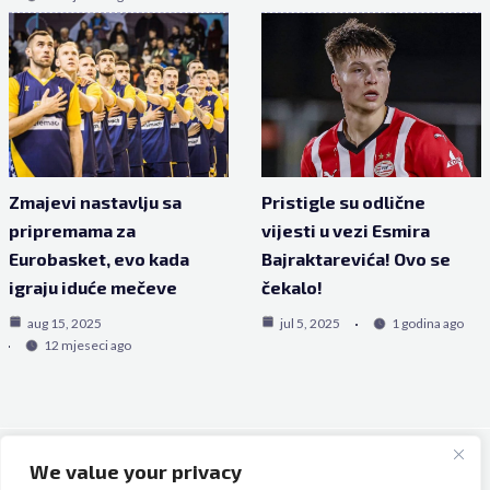
Zmajevi nastavlju sa
Pristigle su odlične
pripremama za
vijesti u vezi Esmira
Eurobasket, evo kada
Bajraktarevića! Ovo se
igraju iduće mečeve
čekalo!
aug 15, 2025
jul 5, 2025
1 godina ago
12 mjeseci ago
We value your privacy
Copyright © 2026 Bh Dijaspora.