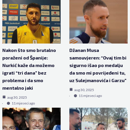
Nakon što smo brutalno
Džanan Musa
poraženi od Španije:
samouvjeren: “Ovaj tim bi
Nurkić kaže da možemo
sigurno išao po medalju
igrati “tri dana” bez
da smo mi povrijeđeni tu,
problema i da smo
uz Sulejmanovića i Garzu”
mentalno jaki
aug 30, 2025
11 mjeseci ago
aug 30, 2025
11 mjeseci ago