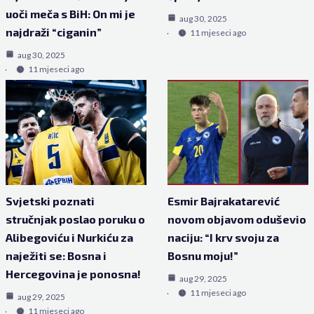
uoči meča s BiH: On mi je
aug 30, 2025
najdraži “ciganin”
11 mjeseci ago
aug 30, 2025
11 mjeseci ago
Svjetski poznati
Esmir Bajrakatarević
stručnjak poslao poruku o
novom objavom oduševio
Alibegoviću i Nurkiću za
naciju: “I krv svoju za
naježiti se: Bosna i
Bosnu moju!”
Hercegovina je ponosna!
aug 29, 2025
11 mjeseci ago
aug 29, 2025
11 mjeseci ago