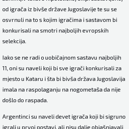
od igrača iz bivše države Jugoslavije te su se
osvrnuli na to s kojim igračima i sastavom bi
konkurisali na smotri najboljih evropskih
selekcija.
Iako se ne radi o uobičajnom sastavu najboljih
11, oni su naveli koji bi sve igrači konkurisali za
mjesto u Kataru i šta bi bivša država Jugoslavija
imala na raspolaganju na nogometaša da nije
došlo do raspada.
Argentinci su naveli devet igrača koji bi sigruno
igrali u prvoj postavi, ali nisu dalje objašnjavali