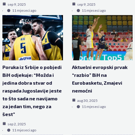
sep 9, 2025
sep 9, 2025
11 mjeseci ago
11 mjeseci ago
Poruka iz Srbije o pobjedi
Aktuelni evropski prvak
BiH odjekuje: “Možda i
“razbio” BiH na
jedina dobra stvar od
Eurobasketu, Zmajevi
raspada Jugoslavije jeste
nemoćni
to što sada ne navijamo
aug 30, 2025
za jedan tim, nego za
11 mjeseci ago
šest”
sep 2, 2025
11 mjeseci ago