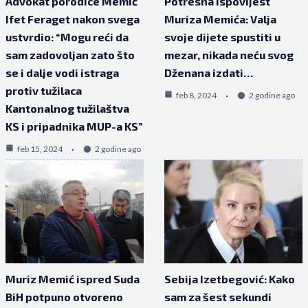
Advokat porodice Memić
Potresna ispovijest
Ifet Feraget nakon svega
Muriza Memića: Valja
ustvrdio: “Mogu reći da
svoje dijete spustiti u
sam zadovoljan zato što
mezar, nikada neću svog
se i dalje vodi istraga
Dženana izdati…
protiv tužilaca
feb 8, 2024
2 godine ago
Kantonalnog tužilaštva
KS i pripadnika MUP-a KS”
feb 15, 2024
2 godine ago
Muriz Memić ispred Suda
Sebija Izetbegović: Kako
BiH potpuno otvoreno
sam za šest sekundi