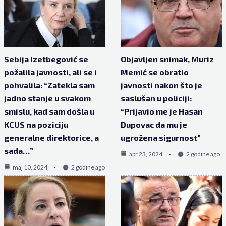
Sebija Izetbegović se
Objavljen snimak, Muriz
požalila javnosti, ali se i
Memić se obratio
pohvalila: “Zatekla sam
javnosti nakon što je
jadno stanje u svakom
saslušan u policiji:
smislu, kad sam došla u
“Prijavio me je Hasan
KCUS na poziciju
Dupovac da mu je
generalne direktorice, a
ugrožena sigurnost”
sada…”
apr 23, 2024
2 godine ago
maj 10, 2024
2 godine ago