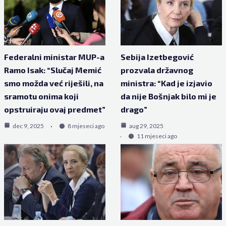
Federalni ministar MUP-a
Sebija Izetbegović
Ramo Isak: “Slučaj Memić
prozvala državnog
smo možda već riješili, na
ministra: “Kad je izjavio
sramotu onima koji
da nije Bošnjak bilo mi je
opstruiraju ovaj predmet”
drago”
dec 9, 2025
8 mjeseci ago
aug 29, 2025
11 mjeseci ago