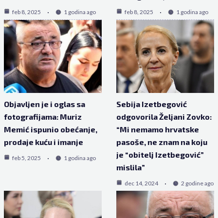
feb 8, 2025
1 godina ago
feb 8, 2025
1 godina ago
Objavljen je i oglas sa
Sebija Izetbegović
fotografijama: Muriz
odgovorila Željani Zovko:
Memić ispunio obećanje,
“Mi nemamo hrvatske
prodaje kuću i imanje
pasoše, ne znam na koju
je “obitelj Izetbegović”
feb 5, 2025
1 godina ago
mislila”
dec 14, 2024
2 godine ago