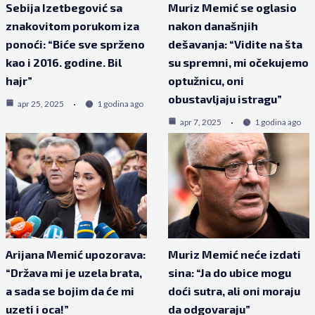
Sebija Izetbegović sa
Muriz Memić se oglasio
znakovitom porukom iza
nakon današnjih
ponoći: “Biće sve sprženo
dešavanja: “Vidite na šta
kao i 2016. godine. Bil
su spremni, mi očekujemo
hajr”
optužnicu, oni
obustavljaju istragu”
apr 25, 2025
1 godina ago
apr 7, 2025
1 godina ago
Arijana Memić upozorava:
Muriz Memić neće izdati
“Država mi je uzela brata,
sina: “Ja do ubice mogu
a sada se bojim da će mi
doći sutra, ali oni moraju
uzeti i oca!”
da odgovaraju”