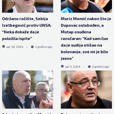
Održano ročište, Sebija
Muriz Memić nakon što je
Izetbegović protiv UNSA:
Dupovac oslobođen, a
“Neka dokaže da je
Mutap osuđena
položila ispite”
razočaran: “Kad sam čuo
da je sudija otišao na
apr 18, 2024
2 godine ago
bolovanje, sve mi je bilo
jasno”
apr 5, 2024
2 godine ago