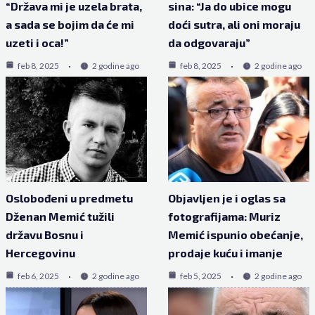
“Država mi je uzela brata,
sina: “Ja do ubice mogu
a sada se bojim da će mi
doći sutra, ali oni moraju
uzeti i oca!”
da odgovaraju”
feb 8, 2025
2 godine ago
feb 8, 2025
2 godine ago
Oslobođeni u predmetu
Objavljen je i oglas sa
Dženan Memić tužili
fotografijama: Muriz
državu Bosnu i
Memić ispunio obećanje,
Hercegovinu
prodaje kuću i imanje
feb 6, 2025
2 godine ago
feb 5, 2025
2 godine ago