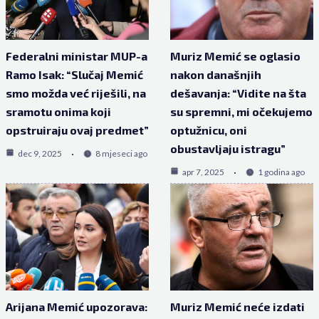
Federalni ministar MUP-a
Muriz Memić se oglasio
Ramo Isak: “Slučaj Memić
nakon današnjih
smo možda već riješili, na
dešavanja: “Vidite na šta
sramotu onima koji
su spremni, mi očekujemo
opstruiraju ovaj predmet”
optužnicu, oni
obustavljaju istragu”
dec 9, 2025
8 mjeseci ago
apr 7, 2025
1 godina ago
Arijana Memić upozorava:
Muriz Memić neće izdati