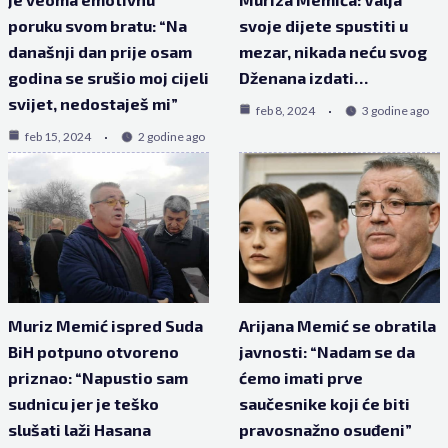
poruku svom bratu: “Na
svoje dijete spustiti u
današnji dan prije osam
mezar, nikada neću svog
godina se srušio moj cijeli
Dženana izdati…
svijet, nedostaješ mi”
feb 8, 2024
3 godine ago
feb 15, 2024
2 godine ago
Muriz Memić ispred Suda
Arijana Memić se obratila
BiH potpuno otvoreno
javnosti: “Nadam se da
priznao: “Napustio sam
ćemo imati prve
sudnicu jer je teško
saučesnike koji će biti
slušati laži Hasana
pravosnažno osuđeni”