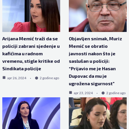
Arijana Memić traži da se
Objavljen snimak, Muriz
policiji zabrani sjedenje u
Memić se obratio
kafićima u radnom
javnosti nakon što je
vremenu, stigle kritike od
saslušan u policiji:
Sindikata policije
“Prijavio me je Hasan
Dupovac da mu je
apr 26, 2024
2 godine ago
ugrožena sigurnost”
apr 23, 2024
2 godine ago