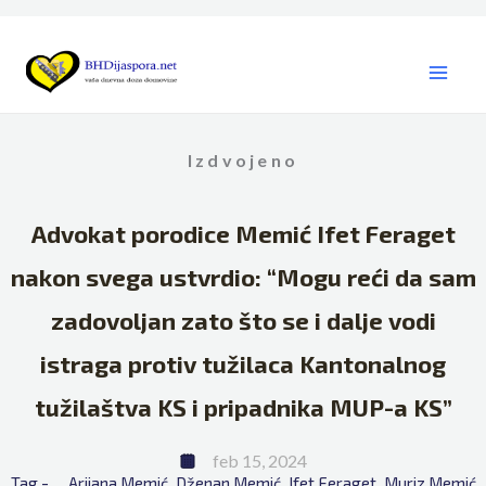
Skip
to
content
Izdvojeno
Advokat porodice Memić Ifet Feraget
nakon svega ustvrdio: “Mogu reći da sam
zadovoljan zato što se i dalje vodi
istraga protiv tužilaca Kantonalnog
tužilaštva KS i pripadnika MUP-a KS”
feb 15, 2024
Tag - 
Arijana Memić
Dženan Memić
Ifet Feraget
Muriz Memić