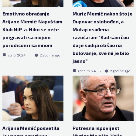
Emotivno obraćanje
Muriz Memić nakon što je
Arijane Memić: Napuštam
Dupovac oslobođen, a
Klub NiP-a. Niko se neće
Mutap osuđena
poigravati sa mojom
razočaran: “Kad sam čuo
porodicom i sa mnom
da je sudija otišao na
bolovanje, sve mi je bilo
apr 8, 2024
2 godine ago
jasno”
apr 5, 2024
2 godine ago
Arijana Memić posvetila
Potresna ispovijest
je veoma emotivnu
Muriza Memića: Valja