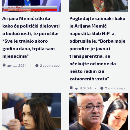
Arijana Memić otkrila
Pogledajte snimak i kako
kako će politički djelovati
je Arijana Memić
u budućnosti, te poručila:
napustila klub NiP-a,
“Sve je trajalo skoro
odbrusila je: “Borba moje
godinu dana, trpila sam
porodice je javna i
mjesecima”
transparentna, ne
očekujte od mene da
apr 11, 2024
2 godine ago
nešto radim iza
zatvorenih vrata”
apr 8, 2024
2 godine ago