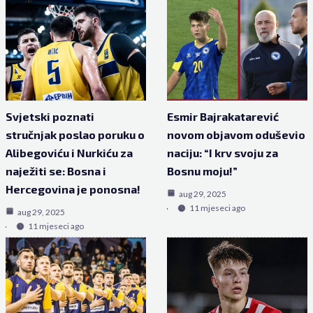
Svjetski poznati
Esmir Bajrakatarević
stručnjak poslao poruku o
novom objavom oduševio
Alibegoviću i Nurkiću za
naciju: “I krv svoju za
naježiti se: Bosna i
Bosnu moju!”
Hercegovina je ponosna!
aug 29, 2025
11 mjeseci ago
aug 29, 2025
11 mjeseci ago