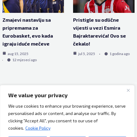
Zmajevi nastavlju sa
Pristigle su odlične
pripremama za
vijesti u vezi Esmira
Eurobasket, evo kada
Bajraktarevića! Ovo se
igraju iduće mečeve
čekalo!
aug 15, 2025
jul 5, 2025
1 godina ago
12 mjeseci ago
We value your privacy
Copyright © 2026 Bh Dijaspora.
We use cookies to enhance your browsing experience, serve
O nama
personalised ads or content, and analyse our traffic. By
Marketing
clicking "Accept All", you consent to our use of
Uslovi korištenja
cookies.
Cookie Policy
Impressum