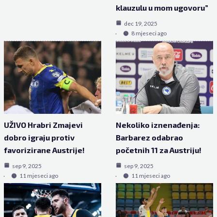
klauzulu u mom ugovoru”
dec 19, 2025
8 mjeseci ago
UŽIVO Hrabri Zmajevi
Nekoliko iznenađenja:
dobro igraju protiv
Barbarez odabrao
favorizirane Austrije!
početnih 11 za Austriju!
sep 9, 2025
sep 9, 2025
11 mjeseci ago
11 mjeseci ago