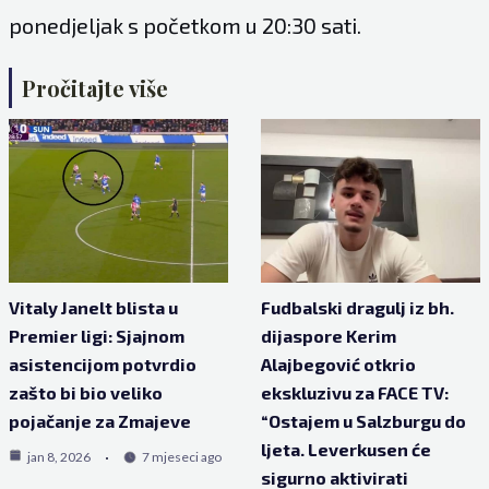
ponedjeljak s početkom u 20:30 sati.
Pročitajte više
Vitaly Janelt blista u
Fudbalski dragulj iz bh.
Premier ligi: Sjajnom
dijaspore Kerim
asistencijom potvrdio
Alajbegović otkrio
zašto bi bio veliko
ekskluzivu za FACE TV:
pojačanje za Zmajeve
“Ostajem u Salzburgu do
ljeta. Leverkusen će
jan 8, 2026
7 mjeseci ago
sigurno aktivirati