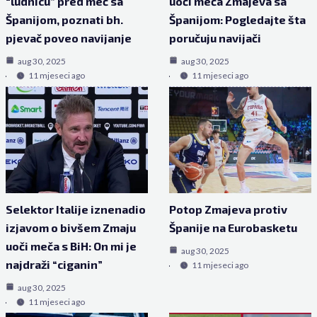
“ludnicu” pred meč sa
uoči meča Zmajeva sa
Španijom, poznati bh.
Španijom: Pogledajte šta
pjevač poveo navijanje
poručuju navijači
aug 30, 2025
aug 30, 2025
11 mjeseci ago
11 mjeseci ago
Selektor Italije iznenadio
Potop Zmajeva protiv
izjavom o bivšem Zmaju
Španije na Eurobasketu
uoči meča s BiH: On mi je
aug 30, 2025
najdraži “ciganin”
11 mjeseci ago
aug 30, 2025
11 mjeseci ago