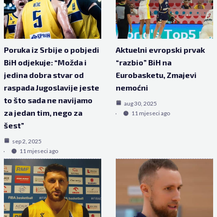
Poruka iz Srbije o pobjedi
Aktuelni evropski prvak
BiH odjekuje: “Možda i
“razbio” BiH na
jedina dobra stvar od
Eurobasketu, Zmajevi
raspada Jugoslavije jeste
nemoćni
to što sada ne navijamo
aug 30, 2025
za jedan tim, nego za
11 mjeseci ago
šest”
sep 2, 2025
11 mjeseci ago