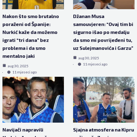
Nakon što smo brutalno
Džanan Musa
poraženi od Španije:
samouvjeren: “Ovaj tim bi
Nurkić kaže da možemo
sigurno išao po medalju
igrati “tri dana” bez
da smo mi povrijeđeni tu,
problema i da smo
uz Sulejmanovića i Garzu”
mentalno jaki
aug 30, 2025
11 mjeseci ago
aug 30, 2025
11 mjeseci ago
Navijači napravili
Sjajna atmosfera na Kipru