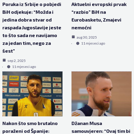
Poruka iz Srbije o pobjedi
Aktuelni evropski prvak
BiH odjekuje: “Možda i
“razbio” BiH na
jedina dobra stvar od
Eurobasketu, Zmajevi
raspada Jugoslavije jeste
nemoćni
to što sada ne navijamo
aug 30, 2025
za jedan tim, nego za
11 mjeseci ago
šest”
sep 2, 2025
11 mjeseci ago
Nakon što smo brutalno
Džanan Musa
poraženi od Španije:
samouvjeren: “Ovaj tim bi