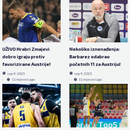
UŽIVO Hrabri Zmajevi
Nekoliko iznenađenja:
dobro igraju protiv
Barbarez odabrao
favorizirane Austrije!
početnih 11 za Austriju!
sep 9, 2025
sep 9, 2025
11 mjeseci ago
11 mjeseci ago