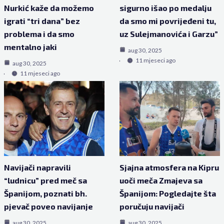
Nurkić kaže da možemo
sigurno išao po medalju
igrati “tri dana” bez
da smo mi povrijeđeni tu,
problema i da smo
uz Sulejmanovića i Garzu”
mentalno jaki
aug 30, 2025
11 mjeseci ago
aug 30, 2025
11 mjeseci ago
Navijači napravili
Sjajna atmosfera na Kipru
“ludnicu” pred meč sa
uoči meča Zmajeva sa
Španijom, poznati bh.
Španijom: Pogledajte šta
pjevač poveo navijanje
poručuju navijači
aug 30, 2025
aug 30, 2025