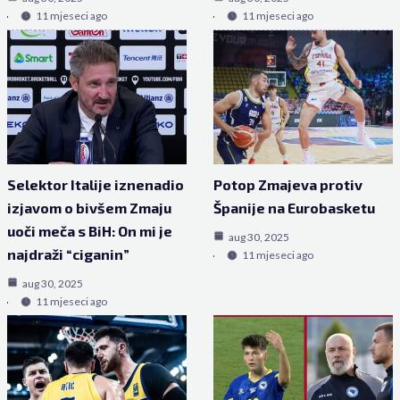
11 mjeseci ago
11 mjeseci ago
Selektor Italije iznenadio
Potop Zmajeva protiv
izjavom o bivšem Zmaju
Španije na Eurobasketu
uoči meča s BiH: On mi je
aug 30, 2025
najdraži “ciganin”
11 mjeseci ago
aug 30, 2025
11 mjeseci ago