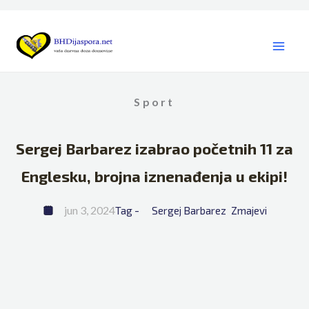
Skip
to
content
Sport
Sergej Barbarez izabrao početnih 11 za
Englesku, brojna iznenađenja u ekipi!
jun 3, 2024
Tag - 
Sergej Barbarez
Zmajevi