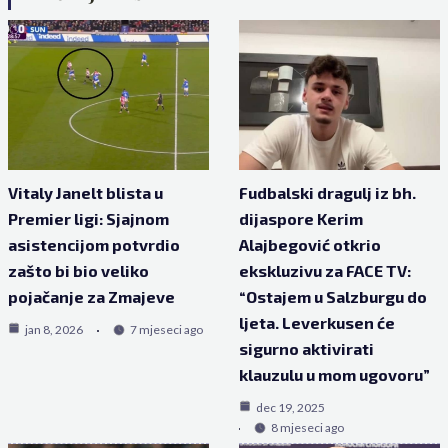
Vitaly Janelt blista u
Fudbalski dragulj iz bh.
Premier ligi: Sjajnom
dijaspore Kerim
asistencijom potvrdio
Alajbegović otkrio
zašto bi bio veliko
ekskluzivu za FACE TV:
pojačanje za Zmajeve
“Ostajem u Salzburgu do
ljeta. Leverkusen će
jan 8, 2026
7 mjeseci ago
sigurno aktivirati
klauzulu u mom ugovoru”
dec 19, 2025
8 mjeseci ago