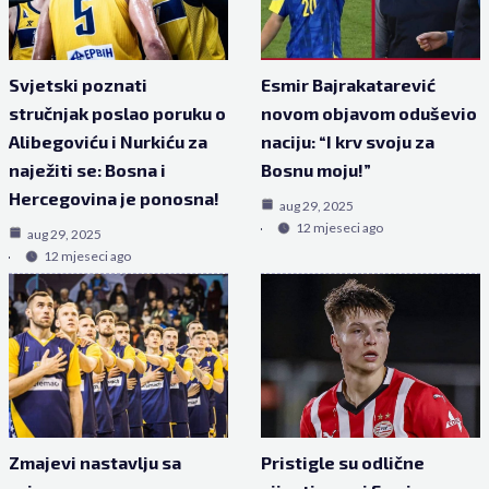
Svjetski poznati
Esmir Bajrakatarević
stručnjak poslao poruku o
novom objavom oduševio
Alibegoviću i Nurkiću za
naciju: “I krv svoju za
naježiti se: Bosna i
Bosnu moju!”
Hercegovina je ponosna!
aug 29, 2025
12 mjeseci ago
aug 29, 2025
12 mjeseci ago
Zmajevi nastavlju sa
Pristigle su odlične