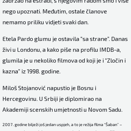
zadržao na estradi, s njegovim radom smo i više
nego upoznati. Međutim, ostale članove
nemamo priliku vidjeti svaki dan.
Etela Pardo glumu je ostavila “sa strane”. Danas
živi u Londonu, a kako piše na profilu IMDB-a,
glumila je u nekoliko filmova od koji je i “Zločin i
kazna” iz 1998. godine.
Miloš Stojanović napustio je Bosnu i
Hercegovinu. U Srbiji je diplomirao na
Akademiji scenskih umjetnosti u Novom Sadu.
godine bilježi još jedan uspjeh, a to je režija filma “Šaban” –