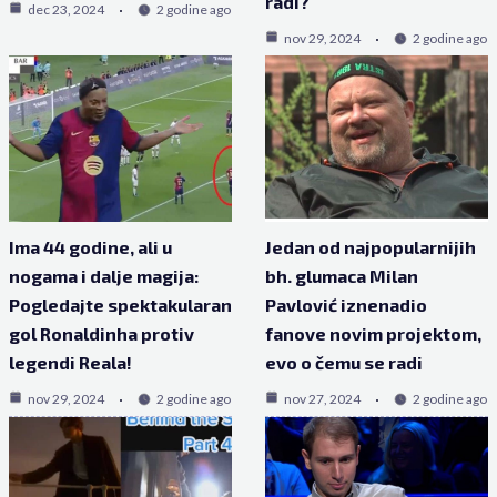
radi?
dec 23, 2024
2 godine ago
nov 29, 2024
2 godine ago
Ima 44 godine, ali u
Jedan od najpopularnijih
nogama i dalje magija:
bh. glumaca Milan
Pogledajte spektakularan
Pavlović iznenadio
gol Ronaldinha protiv
fanove novim projektom,
legendi Reala!
evo o čemu se radi
nov 29, 2024
2 godine ago
nov 27, 2024
2 godine ago