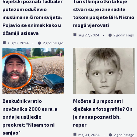
Svjetski poznati fudbaler
Turistkinja otkrila koje
potezom oduševio
stvari su je iznenadile
muslimane širom svijeta:
tokom posjete BiH: Nismo
Pojavio se snimak kako u
mogli vjerovati
džamiji usisava
aug 27, 2024
2 godine ago
aug 27, 2024
2 godine ago
Beskućnik vratio
Možete li prepoznati
novčanik s 2000 eura, a
dječaka s fotografije? On
onda je uslijedio
je danas poznati bh.
preokret: “Nisam to ni
reper
sanjao”
maj 31, 2024
2 godine ago