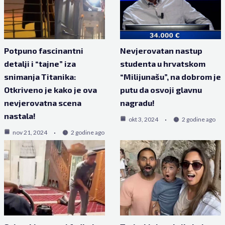
Potpuno fascinantni
Nevjerovatan nastup
detalji i “tajne” iza
studenta u hrvatskom
snimanja Titanika:
“Milijunašu”, na dobrom je
Otkriveno je kako je ova
putu da osvoji glavnu
nevjerovatna scena
nagradu!
nastala!
okt 3, 2024
2 godine ago
nov 21, 2024
2 godine ago