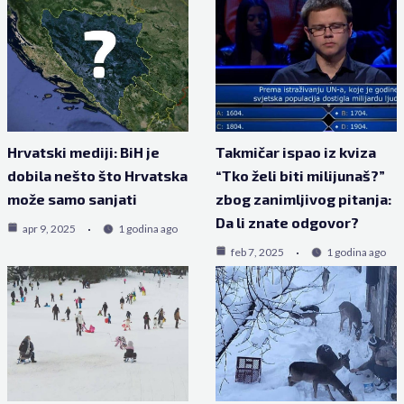
Hrvatski mediji: BiH je
Takmičar ispao iz kviza
dobila nešto što Hrvatska
“Tko želi biti milijunaš?”
može samo sanjati
zbog zanimljivog pitanja:
Da li znate odgovor?
apr 9, 2025
1 godina ago
feb 7, 2025
1 godina ago