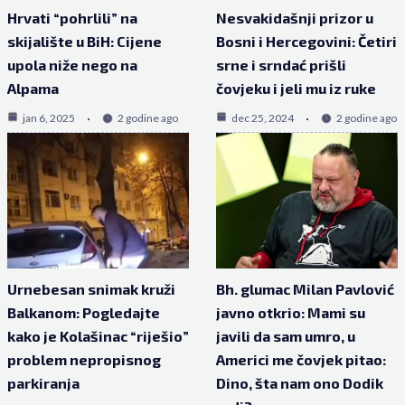
Hrvati “pohrlili” na
Nesvakidašnji prizor u
skijalište u BiH: Cijene
Bosni i Hercegovini: Četiri
upola niže nego na
srne i srndać prišli
Alpama
čovjeku i jeli mu iz ruke
jan 6, 2025
2 godine ago
dec 25, 2024
2 godine ago
Urnebesan snimak kruži
Bh. glumac Milan Pavlović
Balkanom: Pogledajte
javno otkrio: Mami su
kako je Kolašinac “riješio”
javili da sam umro, u
problem nepropisnog
Americi me čovjek pitao:
parkiranja
Dino, šta nam ono Dodik