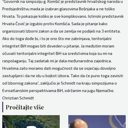
“Govornik na simpoziju g. Komšić je predstavnik hrvatskog naroda u
Predsjedništvu mada je izabran glasovima Bošnjaka a ne toliko
Hrvata. To pokazuje koliko je sve komplikovano. Istinski predstavnik
Hrvata Čović je izgubio protiv Komšića. Sada je pitanje kako
organizovati Izborni zakon a da se zemlja ne podijeli na 3 entiteta.
Ako do toga dođe bi, i to je ono što me zabrinjava, teritorijalni
integritet BiH mogao biti doveden u pitanje. Ja međutim moram
očuvati teritorijalni integritet BiH sa sredstvima koja su mi na
raspolaganju. Taj zadatak mi je dala međunarodna zajednica.
Hrvatima zato moramo dati mogućnost da se osjećaju dovoljno
zastupljeni i da ne idu u bojkot izbora. Tako da će puno toga zavisiti
od Izbornog zakona”, zaključio je Schmidt na kraju simpozijuma o
Evroatlanskim perspektivama BiH, održanim na jugu Njemačke.
Christian Schmidt
Pročitajte više