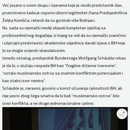
Već pisano o ovom skupu i izjavama koje je visoki predstavnik dao,
prvenstveno kada je osporio izborni legitimitet člana Predsjedništva
Željka Komšića, rekavši da su ga birali više Bošnjaci.
No, sada su njemački mediji objavili kompletan izještaj sa
prošlosedmičnog događaja, iz kojeg se vidi da su njemački zvaničnici
i utjecajni predstavnici akademske zajednice davali izjave o BiH koje
bi se mogle ocijeniti skandaloznim.
Između ostalog, predsjednik Bundestaga Wolfgang Schäuble rekao
je da bi, u slučaju raspada BiH kao “fragilne državne tvorevine”,
“ostalo muslimansko ostrvo sa znatnim konfliktnim potencijalom i
kao stalni izvor nemira”.
Schäuble je, naravno, govorio u korist očuvanja cjelovitosti BiH, ali
nije jasno zbog čega smatra da bi baš “muslimansko ostrvo” bilo
izvor konflikta, a ne druge jednonacionalne cjeline.