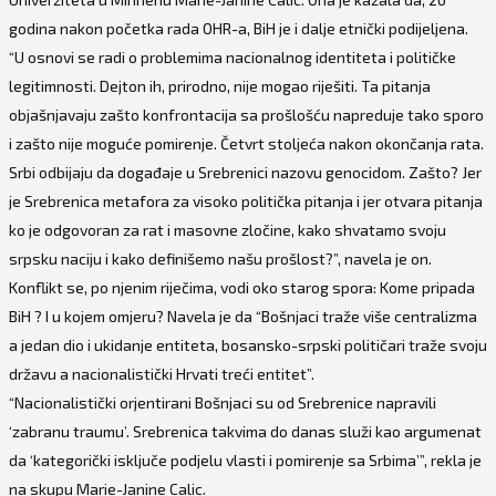
godina nakon početka rada OHR-a, BiH je i dalje etnički podijeljena.
“U osnovi se radi o problemima nacionalnog identiteta i političke
legitimnosti. Dejton ih, prirodno, nije mogao riješiti. Ta pitanja
objašnjavaju zašto konfrontacija sa prošlošću napreduje tako sporo
i zašto nije moguće pomirenje. Četvrt stoljeća nakon okončanja rata.
Srbi odbijaju da događaje u Srebrenici nazovu genocidom. Zašto? Jer
je Srebrenica metafora za visoko politička pitanja i jer otvara pitanja
ko je odgovoran za rat i masovne zločine, kako shvatamo svoju
srpsku naciju i kako definišemo našu prošlost?”, navela je on.
Konflikt se, po njenim riječima, vodi oko starog spora: Kome pripada
BiH ? I u kojem omjeru? Navela je da “Bošnjaci traže više centralizma
a jedan dio i ukidanje entiteta, bosansko-srpski političari traže svoju
državu a nacionalistički Hrvati treći entitet”.
“Nacionalistički orjentirani Bošnjaci su od Srebrenice napravili
‘zabranu traumu’. Srebrenica takvima do danas služi kao argumenat
da ‘kategorički isključe podjelu vlasti i pomirenje sa Srbima’”, rekla je
na skupu Marie-Janine Calic.