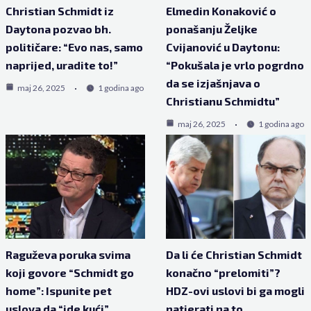
Christian Schmidt iz
Elmedin Konaković o
Daytona pozvao bh.
ponašanju Željke
političare: “Evo nas, samo
Cvijanović u Daytonu:
naprijed, uradite to!”
“Pokušala je vrlo pogrdno
da se izjašnjava o
maj 26, 2025
1 godina ago
Christianu Schmidtu”
maj 26, 2025
1 godina ago
Raguževa poruka svima
Da li će Christian Schmidt
koji govore “Schmidt go
konačno “prelomiti”?
home”: Ispunite pet
HDZ-ovi uslovi bi ga mogli
uslova da “ide kući”
natjerati na to…