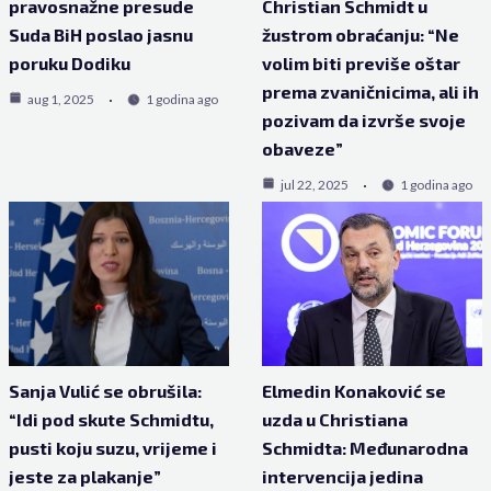
pravosnažne presude
Christian Schmidt u
Suda BiH poslao jasnu
žustrom obraćanju: “Ne
poruku Dodiku
volim biti previše oštar
prema zvaničnicima, ali ih
aug 1, 2025
1 godina ago
pozivam da izvrše svoje
obaveze”
jul 22, 2025
1 godina ago
Sanja Vulić se obrušila:
Elmedin Konaković se
“Idi pod skute Schmidtu,
uzda u Christiana
pusti koju suzu, vrijeme i
Schmidta: Međunarodna
jeste za plakanje”
intervencija jedina