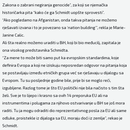
Zakona o zabrani negiranja genocide”, za koji se njemačka
historičarka pita “kako će ga Schmidt uopšte sprovesti”.
“Ako pogledamo na Afganistan, onda takva pitanja ne možemo
rješavati izvana i to je povezano sa ‘nation building’”, rekla je Marie-
Janine Calic.
Ali šta realno možemo uraditi u BiH, koji bi bio međucilj, zapitala je
ona visokog predstavnika Schmidta.
“Za mene to može biti samo put ka evropskim standardima, koje
definira Evropa a koji ne iziskuju neposredan odgovor na pitanja koja
se postavljaju između etničkih grupa već se rješavaju u dijalogu sa
Evropom. Tu su posljednje godine bile, prije bi se moglo reći,
izgubljene. Razlog tome je što EU politički nije bila načisto s tim šta
želi. Sve je to lijepo i krasno sa ovih 14 preporuka EU ali na
instrumentima i polugama za njihovo ostvarivanje u BiH se još mora
raditi. Tu ja mogu odraditi dio reprezentativnog posla za EU ali same
odluke, proistekle iz dijaloga sa EU, moraju doći iz zemlje”, rekao je
Schmidt.