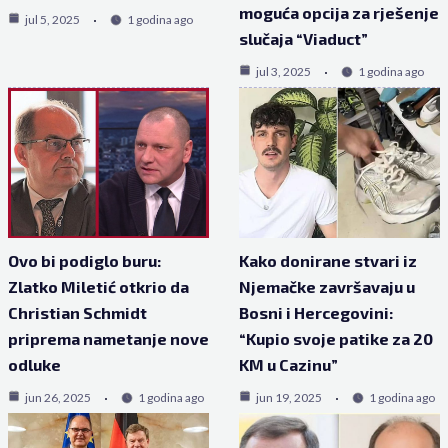
moguća opcija za rješenje
jul 5, 2025
1 godina ago
slučaja “Viaduct”
jul 3, 2025
1 godina ago
Ovo bi podiglo buru:
Kako donirane stvari iz
Zlatko Miletić otkrio da
Njemačke završavaju u
Christian Schmidt
Bosni i Hercegovini:
priprema nametanje nove
“Kupio svoje patike za 20
odluke
KM u Cazinu”
jun 26, 2025
1 godina ago
jun 19, 2025
1 godina ago