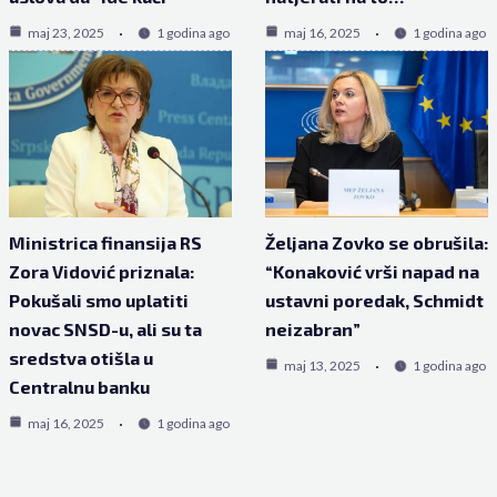
maj 23, 2025
1 godina ago
maj 16, 2025
1 godina ago
Ministrica finansija RS
Željana Zovko se obrušila:
Zora Vidović priznala:
“Konaković vrši napad na
Pokušali smo uplatiti
ustavni poredak, Schmidt
novac SNSD-u, ali su ta
neizabran”
sredstva otišla u
maj 13, 2025
1 godina ago
Centralnu banku
maj 16, 2025
1 godina ago