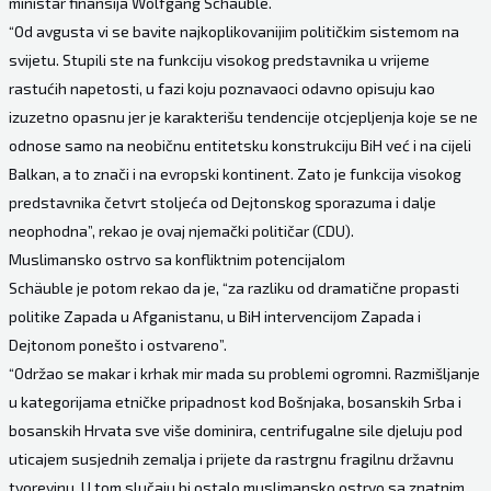
ministar finansija Wolfgang Schäuble.
“Od avgusta vi se bavite najkoplikovanijim političkim sistemom na
svijetu. Stupili ste na funkciju visokog predstavnika u vrijeme
rastućih napetosti, u fazi koju poznavaoci odavno opisuju kao
izuzetno opasnu jer je karakterišu tendencije otcjepljenja koje se ne
odnose samo na neobičnu entitetsku konstrukciju BiH već i na cijeli
Balkan, a to znači i na evropski kontinent. Zato je funkcija visokog
predstavnika četvrt stoljeća od Dejtonskog sporazuma i dalje
neophodna”, rekao je ovaj njemački političar (CDU).
Muslimansko ostrvo sa konfliktnim potencijalom
Schäuble je potom rekao da je, “za razliku od dramatične propasti
politike Zapada u Afganistanu, u BiH intervencijom Zapada i
Dejtonom ponešto i ostvareno”.
“Održao se makar i krhak mir mada su problemi ogromni. Razmišljanje
u kategorijama etničke pripadnost kod Bošnjaka, bosanskih Srba i
bosanskih Hrvata sve više dominira, centrifugalne sile djeluju pod
uticajem susjednih zemalja i prijete da rastrgnu fragilnu državnu
tvorevinu. U tom slučaju bi ostalo muslimansko ostrvo sa znatnim