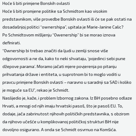
Hoće li biti primjene Bonskih ovlasti
Hoće li biti promjene politike sa Schmidtom kao visokim
predstavnikom, više provedbe Bonskih ovlasti ili će se pak ostati na
dosadašnjoj politici “ownershipa”, upitala je Marie-Janine Calic?
Po Schmidtovom mišljenju “Owenership” bi se morao iznova
definirati.
“Ownership bi trebao značiti da ljudi u zemlji snose više
odgovornosti a ne da, kako to neki shvataju, ‘pojedinci sebi pune
džepove parama’. Moramo jačati mjere povjerenja po pitanju
prihvatanja države i entiteta, u suprotnom bi to moglo voditi u
pravcu primjene Bonskih ovlasti – naravno u saradnji sa SAD i koliko
je moguće sa EU”, rekao je Schmidt.
Naslijedio je, kaže, i problem Izbornog zakona. Iz BiH posebno odlaze
Hrvati, a mnogi od njih imaju hrvatski pasoš, što je pasoš EU. To,
dodaje, jača zabrinutost njihovih političkih predstavnika, s obzirom
da njihovo učešće u komplikovanoj političkoj strukturi BiH nije
dovoljno osigurano. A onda se Schmidt osvrnuo na Komšića.