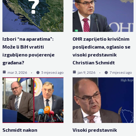
Izbori “na aparatima”:
OHR zaprijetio krivičnim
Može li BiH vratiti
posljedicama, oglasio se
izgubljeno povjerenje
visoki predstavnik
građana?
Christian Schmidt
mar 3, 2026
5 mjeseci ago
jan 9, 2026
7 mjeseci ago
Schmidt nakon
Visoki predstavnik