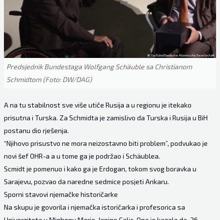
Predsjednik Bundestaga Wolfgang Schäuble sa Christianom
Schmidtom (Foto: DW/DAG)
A na tu stabilnost sve više utiče Rusija a u regionu je itekako
prisutna i Turska. Za Schmidta je zamislivo da Turska i Rusija u BiH
postanu dio rješenja.
“Njihovo prisustvo ne mora neizostavno biti problem”, podvukao je
novi šef OHR-a a u tome ga je podržao i Schäublea.
Scmidt je pomenuo i kako ga je Erdogan, tokom svog boravka u
Sarajevu, pozvao da naredne sedmice posjeti Ankaru.
Sporni stavovi njemačke historičarke
Na skupu je govorila i njemačka istoričarka i profesorica sa
Univerziteta u Minhenu Marie-Janine Calic. Ona je kazala da, 26