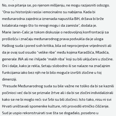
No, ova pitanja se, po njenom mišljenju, ne mogu razjasniti odozgo.
“Ona su historijski rasla i emocinalno su nabijena. Kada bi
međunarodna zajednica iznenada napustila BiH, država bi brže
kolabirala nego što to mnogi mogu i da zamisle”, dodala je.
Marie Janin-Calic je tokom diskusije o nedovoljnoj konfrontaciji sa
prošlošću i značaju međunarodnog prava podvukla da je uloga
Haškog suda i pored svih kritika, bila od neprocjenjive vrijednosti ali
da je ovaj sud osudio “velike ribe” među kojima Karadžića, Mladića,
generale JNA ali ne i hiljade “malih riba” koji su bili uključeni u zločine.
Oni i dalje, kako je rekla, šetaju slobodno ili se nalaze na značajnim
funkcijama iako bez njih ne bi bilo moguće izvršiti zločine u toj
dimenziji.
“Presude Međunarodnog suda su bile važne ne toliko da bi se kaznili
počinioci već da bi se priznale žrtve ali i da bi se zločini individalizirali
kako se ne bi moglo reći: svi Srbi su bili zločinci. Isto tako, nisu ni svi
Hrvati uništavali spomenike kulture, niti provodili etničko čišćenje.
Sud je uspio rekonstruirati sve šta se događalo, posebno u