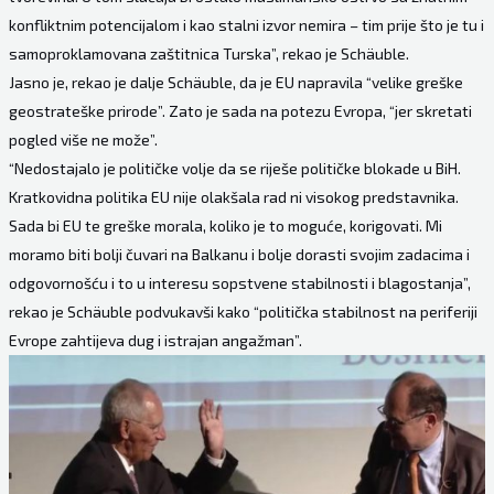
konfliktnim potencijalom i kao stalni izvor nemira – tim prije što je tu i
samoproklamovana zaštitnica Turska”, rekao je Schäuble.
Jasno je, rekao je dalje Schäuble, da je EU napravila “velike greške
geostrateške prirode”. Zato je sada na potezu Evropa, “jer skretati
pogled više ne može”.
“Nedostajalo je političke volje da se riješe političke blokade u BiH.
Kratkovidna politika EU nije olakšala rad ni visokog predstavnika.
Sada bi EU te greške morala, koliko je to moguće, korigovati. Mi
moramo biti bolji čuvari na Balkanu i bolje dorasti svojim zadacima i
odgovornošću i to u interesu sopstvene stabilnosti i blagostanja”,
rekao je Schäuble podvukavši kako “politička stabilnost na periferiji
Evrope zahtijeva dug i istrajan angažman”.