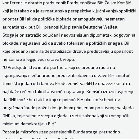
konferencije obratio predsjednik Predsjedništva BiH Željko Komšić
koji je istakao da je euroatlanska perspektiva ključni vanjskopolitički
prioritet BiH ali da političke blokade onemogućavaju nesmetan
euroatlanski put BiH, prenosi Klix pisanje Deutsche Wellea.
Stoga je on zatražio odlučan i nedvosmislen diplomatski odgovor na
blokade, naglašavajući da svako tolerisanje političkih snaga u BiH
koje predano rade na destabilizaciji države predstavljaju opasnost
ne samo za regiju već i čitavu Evropu.
“U Predsjedništvu imate partnera koji će predano raditi na
ispunjavanju međunarodno preuzetih obaveza države BiH, unatoč
tome što jedan od članova Predsjedništva BiH te obaveze smatra
najblaže rečeno fakultativnim”, naglasio je Komšić i izrazio uvjerenje
da OHR može biti faktor koji će pomoći BiH ukoliko Schmidtov
angažman “bude prožet dosljednom primjenom pozitivnog nasljeđa
OHR-a, koje se prije svega ogleda u setu zakona koji su omogućili
minimum demokratije u BiH”.
Potom je mikrofon uzeo predsjednik Bundestaga, prethodno