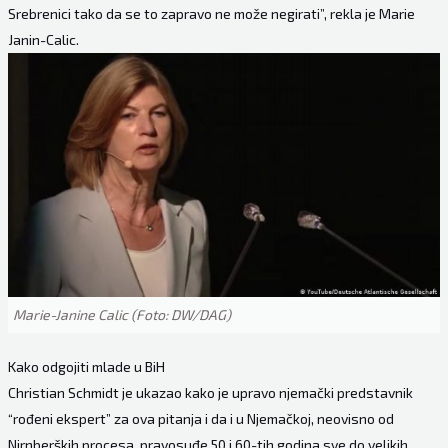
Srebrenici tako da se to zapravo ne može negirati”, rekla je Marie
Janin-Calic.
Marie-Janine Calic (Foto: DW/DAG)
Kako odgojiti mlade u BiH
Christian Schmidt je ukazao kako je upravo njemački predstavnik
“rođeni ekspert” za ova pitanja i da i u Njemačkoj, neovisno od
Nirnberških procesa, pravosuđe 50 i 60-tih godina sve do velikih