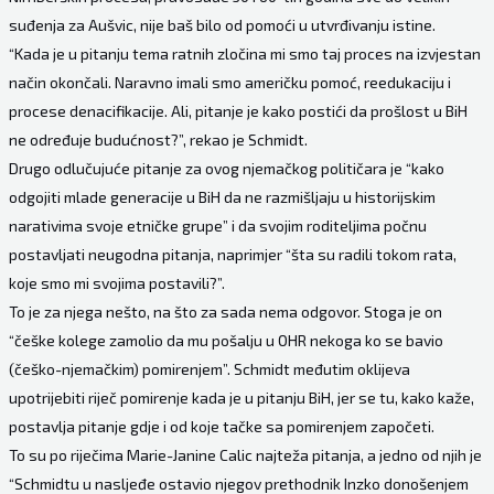
suđenja za Aušvic, nije baš bilo od pomoći u utvrđivanju istine.
“Kada je u pitanju tema ratnih zločina mi smo taj proces na izvjestan
način okončali. Naravno imali smo američku pomoć, reedukaciju i
procese denacifikacije. Ali, pitanje je kako postići da prošlost u BiH
ne određuje budućnost?”, rekao je Schmidt.
Drugo odlučujuće pitanje za ovog njemačkog političara je “kako
odgojiti mlade generacije u BiH da ne razmišljaju u historijskim
narativima svoje etničke grupe” i da svojim roditeljima počnu
postavljati neugodna pitanja, naprimjer “šta su radili tokom rata,
koje smo mi svojima postavili?”.
To je za njega nešto, na što za sada nema odgovor. Stoga je on
“češke kolege zamolio da mu pošalju u OHR nekoga ko se bavio
(češko-njemačkim) pomirenjem”. Schmidt međutim oklijeva
upotrijebiti riječ pomirenje kada je u pitanju BiH, jer se tu, kako kaže,
postavlja pitanje gdje i od koje tačke sa pomirenjem započeti.
To su po riječima Marie-Janine Calic najteža pitanja, a jedno od njih je
“Schmidtu u nasljeđe ostavio njegov prethodnik Inzko donošenjem