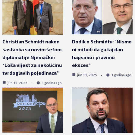
Christian Schmidt nakon
Dodik o Schmidtu: “Nismo
sastanka sa novim šefom
ni mi ludi da ga taj dan
diplomatije Njemačke:
hapsimo i pravimo
“Loša vijest za nekolicinu
eksces”
tvrdoglavih pojedinaca”
jun 11, 2025
1 godina ago
jun 11, 2025
1 godina ago