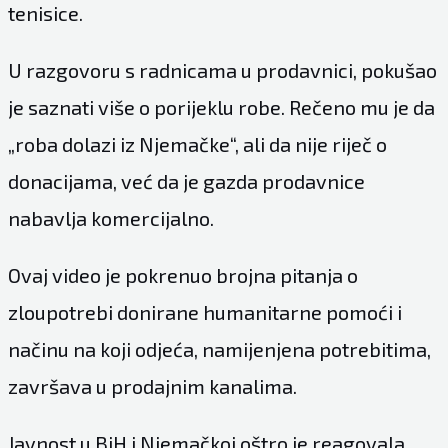
tenisice.
U razgovoru s radnicama u prodavnici, pokušao
je saznati više o porijeklu robe. Rečeno mu je da
„roba dolazi iz Njemačke“, ali da nije riječ o
donacijama, već da je gazda prodavnice
nabavlja komercijalno.
Ovaj video je pokrenuo brojna pitanja o
zloupotrebi donirane humanitarne pomoći i
načinu na koji odjeća, namijenjena potrebitima,
završava u prodajnim kanalima.
Javnost u BiH i Njemačkoj oštro je reagovala,