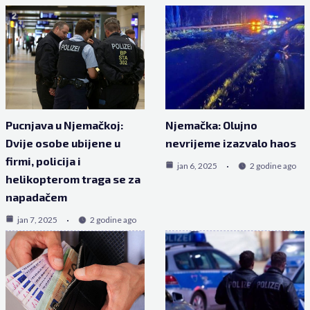
Pucnjava u Njemačkoj:
Njemačka: Olujno
Dvije osobe ubijene u
nevrijeme izazvalo haos
firmi, policija i
jan 6, 2025
2 godine ago
helikopterom traga se za
napadačem
jan 7, 2025
2 godine ago