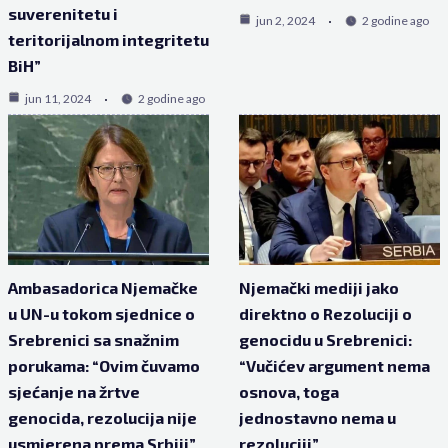
suverenitetu i
jun 2, 2024
2 godine ago
teritorijalnom integritetu
BiH”
jun 11, 2024
2 godine ago
Ambasadorica Njemačke
Njemački mediji jako
u UN-u tokom sjednice o
direktno o Rezoluciji o
Srebrenici sa snažnim
genocidu u Srebrenici:
porukama: “Ovim čuvamo
“Vučićev argument nema
sjećanje na žrtve
osnova, toga
genocida, rezolucija nije
jednostavno nema u
usmjerena prema Srbiji”
rezoluciji”