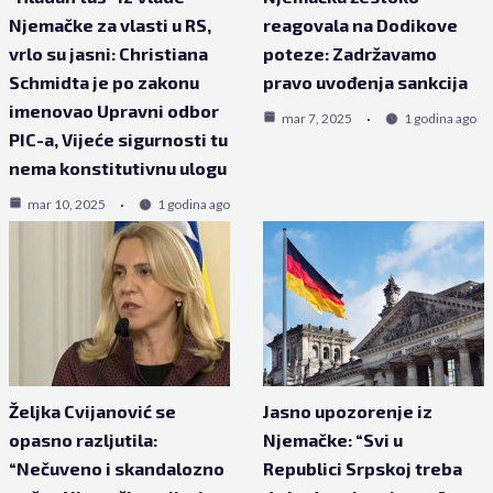
Njemačke za vlasti u RS,
reagovala na Dodikove
vrlo su jasni: Christiana
poteze: Zadržavamo
Schmidta je po zakonu
pravo uvođenja sankcija
imenovao Upravni odbor
mar 7, 2025
1 godina ago
PIC-a, Vijeće sigurnosti tu
nema konstitutivnu ulogu
mar 10, 2025
1 godina ago
Željka Cvijanović se
Jasno upozorenje iz
opasno razljutila:
Njemačke: “Svi u
“Nečuveno i skandalozno
Republici Srpskoj treba