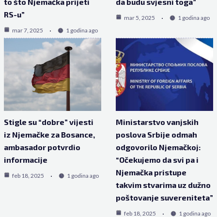
to što Njemačka prijeti
da budu svjesni toga”
RS-u”
mar 5, 2025
1 godina ago
mar 7, 2025
1 godina ago
Stigle su “dobre” vijesti
Ministarstvo vanjskih
iz Njemačke za Bosance,
poslova Srbije odmah
ambasador potvrdio
odgovorilo Njemačkoj:
informacije
“Očekujemo da svi pa i
Njemačka pristupe
feb 18, 2025
1 godina ago
takvim stvarima uz dužno
poštovanje suvereniteta”
feb 18, 2025
1 godina ago