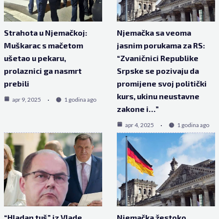
Strahota u Njemačkoj:
Njemačka sa veoma
Muškarac s mačetom
jasnim porukama za RS:
ušetao u pekaru,
“Zvaničnici Republike
prolaznici ga nasmrt
Srpske se pozivaju da
prebili
promijene svoj politički
kurs, ukinu neustavne
apr 9, 2025
1 godina ago
zakone i…”
apr 4, 2025
1 godina ago
“Hladan tuš” iz Vlade
Njemačka žestoko