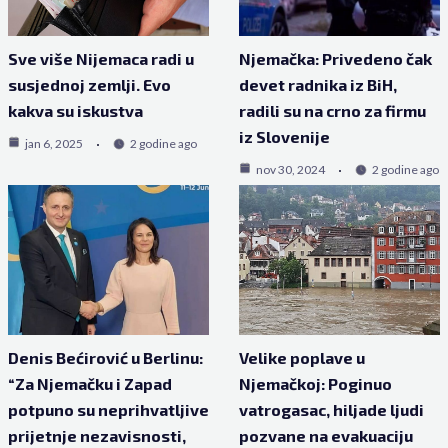
Sve više Nijemaca radi u
Njemačka: Privedeno čak
susjednoj zemlji. Evo
devet radnika iz BiH,
kakva su iskustva
radili su na crno za firmu
iz Slovenije
jan 6, 2025
2 godine ago
nov 30, 2024
2 godine ago
Denis Bećirović u Berlinu:
Velike poplave u
“Za Njemačku i Zapad
Njemačkoj: Poginuo
potpuno su neprihvatljive
vatrogasac, hiljade ljudi
prijetnje nezavisnosti,
pozvane na evakuaciju