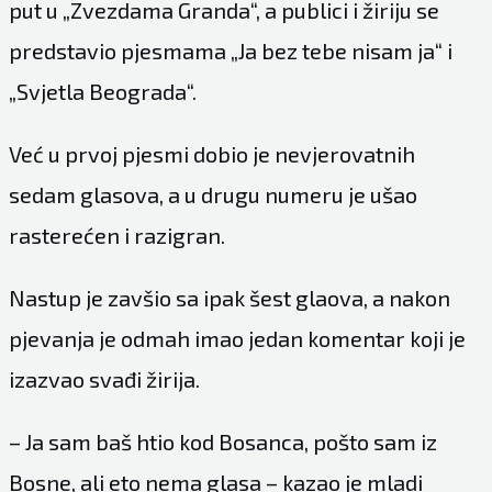
put u „Zvezdama Granda“, a publici i žiriju se
predstavio pjesmama „Ja bez tebe nisam ja“ i
„Svjetla Beograda“.
Već u prvoj pjesmi dobio je nevjerovatnih
sedam glasova, a u drugu numeru je ušao
rasterećen i razigran.
Nastup je zavšio sa ipak šest glaova, a nakon
pjevanja je odmah imao jedan komentar koji je
izazvao svađi žirija.
– Ja sam baš htio kod Bosanca, pošto sam iz
Bosne, ali eto nema glasa – kazao je mladi