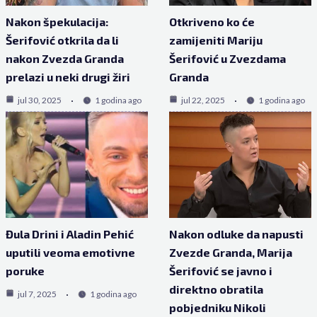
Nakon špekulacija:
Otkriveno ko će
Šerifović otkrila da li
zamijeniti Mariju
nakon Zvezda Granda
Šerifović u Zvezdama
prelazi u neki drugi žiri
Granda
jul 30, 2025
1 godina ago
jul 22, 2025
1 godina ago
Đula Drini i Aladin Pehić
Nakon odluke da napusti
uputili veoma emotivne
Zvezde Granda, Marija
poruke
Šerifović se javno i
direktno obratila
jul 7, 2025
1 godina ago
pobjedniku Nikoli