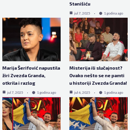
Stanišiću
jul 7, 2025
1 godina ago
Marija Šerifović napustila
Misterija ili slučajnost?
žiri Zvezda Granda,
Ovako nešto se ne pamti
otkrila i razlog
u historiji Zvezda Granda!
jul 7, 2025
1 godina ago
jul 6, 2025
1 godina ago