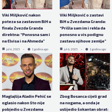
Viki Miljković nakon
Viki Miljković o zastavi
poteza sa zastavom BiH u
BiH u Zvezdama Granda:
finalu Zvezda Granda
“Prišla sam im i rekla da
direktna: “Ponosna sam i
ponosno u vis podignu
na Elvisa i na Ahmeda”
zastavu njihove zemlje”
jul 6, 2025
1 godina ago
jul 6, 2025
1 godina ago
Maglajlija Aladin Pehić se
Zbog Bosanca cijeli grad
oglasio nakon što nije
na nogama, a onda je
pobjedio u Zvezdama
uslijedio šokantan obrat: