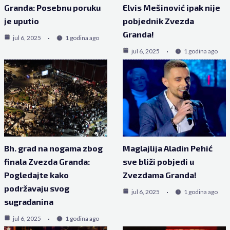
Granda: Posebnu poruku
Elvis Mešinović ipak nije
je uputio
pobjednik Zvezda
Granda!
jul 6, 2025
1 godina ago
jul 6, 2025
1 godina ago
Bh. grad na nogama zbog
Maglajlija Aladin Pehić
finala Zvezda Granda:
sve bliži pobjedi u
Pogledajte kako
Zvezdama Granda!
podržavaju svog
jul 6, 2025
1 godina ago
sugrađanina
jul 6, 2025
1 godina ago