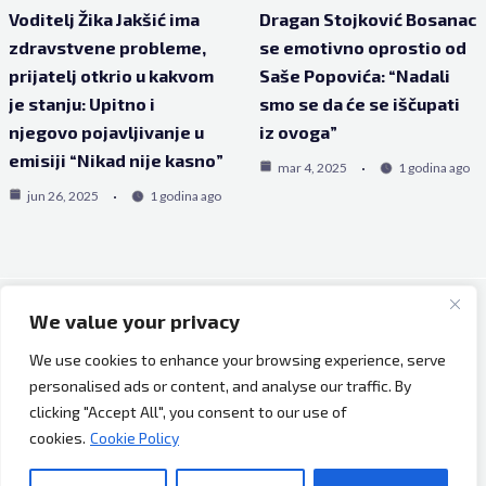
Voditelj Žika Jakšić ima
Dragan Stojković Bosanac
zdravstvene probleme,
se emotivno oprostio od
prijatelj otkrio u kakvom
Saše Popovića: “Nadali
je stanju: Upitno i
smo se da će se iščupati
njegovo pojavljivanje u
iz ovoga”
emisiji “Nikad nije kasno”
mar 4, 2025
1 godina ago
jun 26, 2025
1 godina ago
We value your privacy
Copyright © 2026 Bh Dijaspora.
We use cookies to enhance your browsing experience, serve
O nama
personalised ads or content, and analyse our traffic. By
Marketing
clicking "Accept All", you consent to our use of
Uslovi korištenja
cookies.
Cookie Policy
Impressum
Kontakt