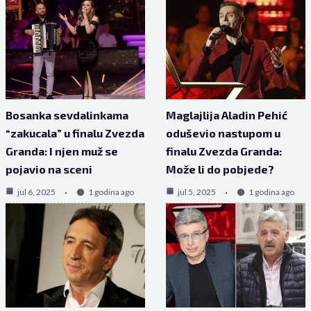
Bosanka sevdalinkama
Maglajlija Aladin Pehić
“zakucala” u finalu Zvezda
oduševio nastupom u
Granda: I njen muž se
finalu Zvezda Granda:
pojavio na sceni
Može li do pobjede?
jul 6, 2025
1 godina ago
jul 5, 2025
1 godina ago