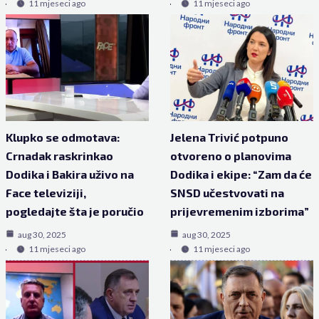
11 mjeseci ago
11 mjeseci ago
Klupko se odmotava:
Jelena Trivić potpuno
Crnadak raskrinkao
otvoreno o planovima
Dodika i Bakira uživo na
Dodika i ekipe: “Zam da će
Face televiziji,
SNSD učestvovati na
pogledajte šta je poručio
prijevremenim izborima”
aug 30, 2025
aug 30, 2025
11 mjeseci ago
11 mjeseci ago