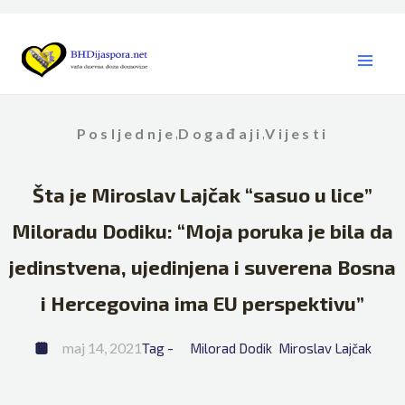
Skip
to
content
Posljednje
Događaji
Vijesti
,
,
Šta je Miroslav Lajčak “sasuo u lice”
Miloradu Dodiku: “Moja poruka je bila da
jedinstvena, ujedinjena i suverena Bosna
i Hercegovina ima EU perspektivu”
maj 14, 2021
Tag - 
Milorad Dodik
Miroslav Lajčak