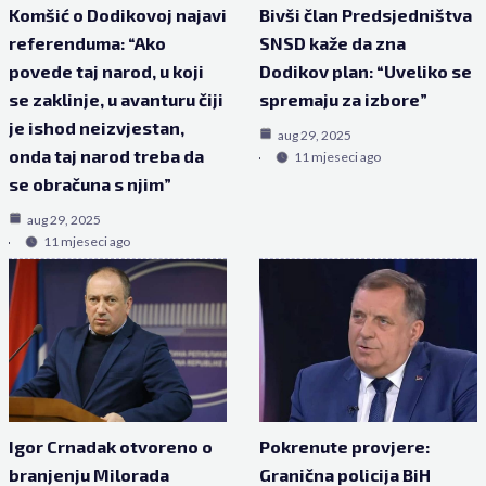
Komšić o Dodikovoj najavi
Bivši član Predsjedništva
referenduma: “Ako
SNSD kaže da zna
povede taj narod, u koji
Dodikov plan: “Uveliko se
se zaklinje, u avanturu čiji
spremaju za izbore”
je ishod neizvjestan,
aug 29, 2025
onda taj narod treba da
11 mjeseci ago
se obračuna s njim”
aug 29, 2025
11 mjeseci ago
Igor Crnadak otvoreno o
Pokrenute provjere:
branjenju Milorada
Granična policija BiH