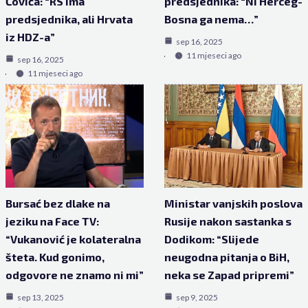
Čovića: “RS ima
predsjednika: “Ni Herceg-
predsjednika, ali Hrvata
Bosna ga nema…”
iz HDZ-a”
sep 16, 2025
11 mjeseci ago
sep 16, 2025
11 mjeseci ago
Bursać bez dlake na
Ministar vanjskih poslova
jeziku na Face TV:
Rusije nakon sastanka s
“Vukanović je kolateralna
Dodikom: “Slijede
šteta. Kud gonimo,
neugodna pitanja o BiH,
odgovore ne znamo ni mi”
neka se Zapad pripremi”
sep 13, 2025
sep 9, 2025