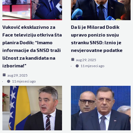
Vuković ekskluzivno za
Da li je Milorad Dodik
Face televiziju otkriva šta
upravo ponizio svoju
planira Dodik: “Imamo
stranku SNSD: Iznio je
informacije da SNSD traži
nevjerovatne podatke
ličnost za kandidata na
aug 29, 2025
izborima!”
11 mjeseci ago
aug 29, 2025
11 mjeseci ago