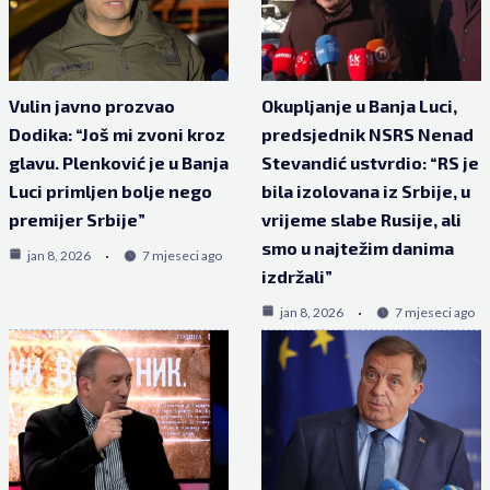
Vulin javno prozvao
Okupljanje u Banja Luci,
Dodika: “Još mi zvoni kroz
predsjednik NSRS Nenad
glavu. Plenković je u Banja
Stevandić ustvrdio: “RS je
Luci primljen bolje nego
bila izolovana iz Srbije, u
premijer Srbije”
vrijeme slabe Rusije, ali
smo u najtežim danima
jan 8, 2026
7 mjeseci ago
izdržali”
jan 8, 2026
7 mjeseci ago