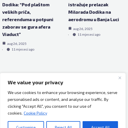
Dodika: “Pod plaštom
istražuje prelazak
velikih priča,
Milorada Dodika na
referenduma u potpuni
aerodromu u Banja Luci
zaborav se gura afera
aug 26, 2025
Viaduct”
11 mjeseci ago
aug 26, 2025
11 mjeseci ago
We value your privacy
Copyright © 2026 Bh Dijaspora.
We use cookies to enhance your browsing experience, serve
O nama
personalised ads or content, and analyse our traffic. By
Marketing
clicking "Accept All", you consent to our use of
Uslovi korištenja
cookies.
Cookie Policy
Impressum
Kontakt
Customise
Reject All
Accept All