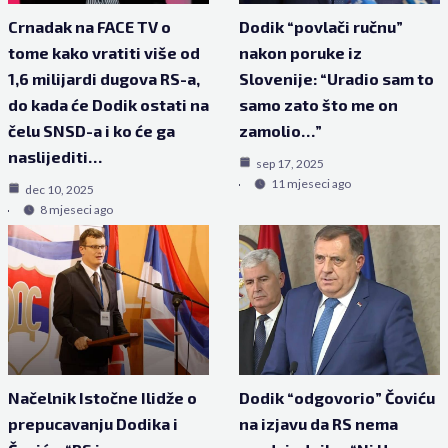
Crnadak na FACE TV o
Dodik “povlači ručnu”
tome kako vratiti više od
nakon poruke iz
1,6 milijardi dugova RS-a,
Slovenije: “Uradio sam to
do kada će Dodik ostati na
samo zato što me on
čelu SNSD-a i ko će ga
zamolio…”
naslijediti…
sep 17, 2025
11 mjeseci ago
dec 10, 2025
8 mjeseci ago
Načelnik Istočne Ilidže o
Dodik “odgovorio” Čoviću
prepucavanju Dodika i
na izjavu da RS nema