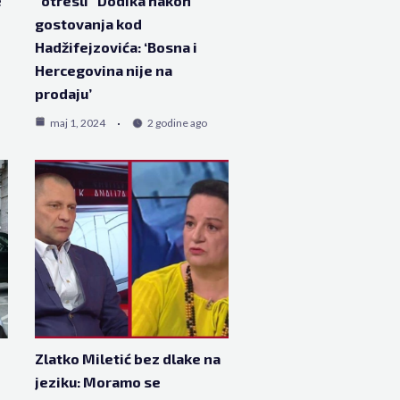
e
“otresli” Dodika nakon
gostovanja kod
Hadžifejzovića: ‘Bosna i
Hercegovina nije na
prodaju’
maj 1, 2024
2 godine ago
Zlatko Miletić bez dlake na
jeziku: Moramo se