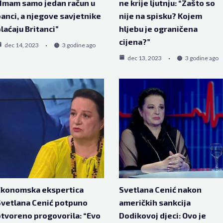
Imam samo jedan račun u
ne krije ljutnju: “Zašto so
anci, a njegove savjetnike
nije na spisku? Kojem
laćaju Britanci”
hljebu je ograničena
cijena?”
dec 14, 2023
3 godine ago
dec 13, 2023
3 godine ago
Ekonomska ekspertica
Svetlana Cenić nakon
vetlana Cenić potpuno
američkih sankcija
tvoreno progovorila: “Evo
Dodikovoj djeci: Ovo je