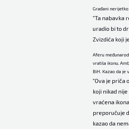
Građani nerijetko
“Ta nabavka re
uradio bi to d
Zvizdića koji 
Aferu međunarodn
vratila ikonu. Am
BiH. Kazao da je 
“Ova je priča 
koji nikad nij
vraćena ikona.
preporučuje d
kazao da nema 