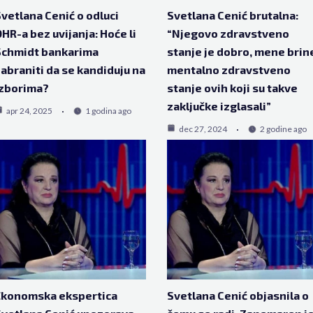
vetlana Cenić o odluci
Svetlana Cenić brutalna:
HR-a bez uvijanja: Hoće li
“Njegovo zdravstveno
Schmidt bankarima
stanje je dobro, mene brin
abraniti da se kandiduju na
mentalno zdravstveno
izborima?
stanje ovih koji su takve
zaključke izglasali”
apr 24, 2025
1 godina ago
dec 27, 2024
2 godine ago
Ekonomska ekspertica
Svetlana Cenić objasnila o