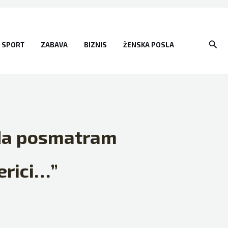
Sear
SPORT
ZABAVA
BIZNIS
ŽENSKA POSLA
ada posmatram
erici…”