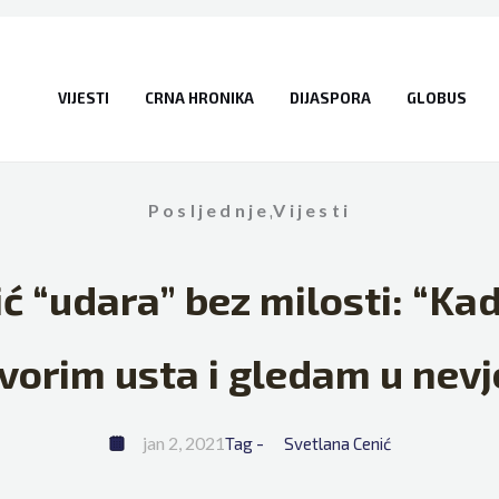
VIJESTI
CRNA HRONIKA
DIJASPORA
GLOBUS
Posljednje
,
Vijesti
ić “udara” bez milosti: “K
vorim usta i gledam u nevj
jan 2, 2021
Tag - 
Svetlana Cenić