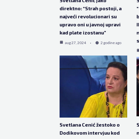
Svetlana Cenić jako
S
direktno: “Strah postoji, a
“
najveći revolucionari su
b
upravo oni u javnoj upravi
I
kad plate izostanu”
n
s
aug 27, 2024
2 godine ago
Svetlana Cenić žestoko o
S
Dodikovom intervjuu kod
n