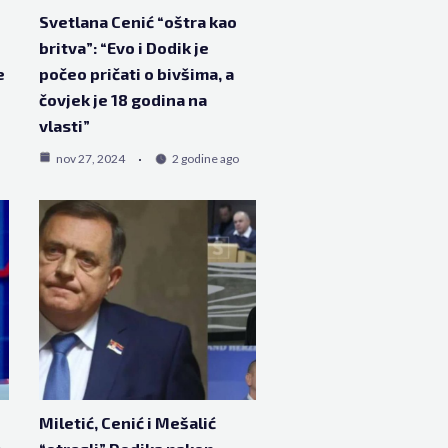
Svetlana Cenić “oštra kao
britva”: “Evo i Dodik je
e
počeo pričati o bivšima, a
čovjek je 18 godina na
vlasti”
nov 27, 2024
2 godine ago
Miletić, Cenić i Mešalić