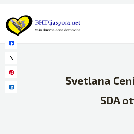
Skip
to
content
Svetlana Cen
SDA ot