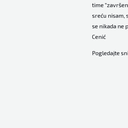
time “završena
sreću nisam, s
se nikada ne p
Cenić
Pogledajte sn