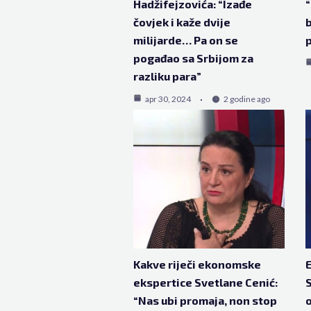
Hadžifejzovića: “Izađe
“
čovjek i kaže dvije
b
milijarde… Pa on se
p
pogađao sa Srbijom za
razliku para”
apr 30, 2024
2 godine ago
Kakve riječi ekonomske
ekspertice Svetlane Cenić:
S
“Nas ubi promaja, non stop
o