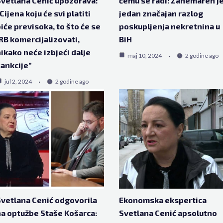
vetlana Cenić upozorava:
čemu se radi: Zanemaren j
Cijena koju će svi platiti
jedan značajan razlog
iće previsoka, to što će se
poskupljenja nekretnina u
RB komercijalizovati,
BiH
ikako neće izbjeći dalje
maj 10, 2024
2 godine ago
ankcije”
jul 2, 2024
2 godine ago
vetlana Cenić odgovorila
Ekonomska ekspertica
a optužbe Staše Košarca:
Svetlana Cenić apsolutno