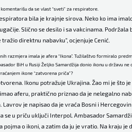
 komentarišu da se vlast “sveti” za respiratore.
spiratora bila je krajnje sirova. Neko ko ima ima
rugačije. Slično se desilo i sa vakcinama. Podržala b
je tražio direktnu nabavku”, ocjenjuje Cenić.
ih razmjera imala je afera “Ikona”. Tužilaštvo formiralo pred
basador BiH u Rusiji Željko Samardžija donio ikonu u državu ne
vraćanjem ikone “zatvorena priča”?
otvorena. Ikonu potražuje Ukrajina. Žao mi je što 
e imao aferu, praktično priznao da je nelegalno nab
 Lavrov je napisao da je vraća Bosni i Hercegovini
a se u priču uključi Interpol. Ambasador Samardžij
pojma o ikoni, a zatim da ju je vratio. Na kraju je 