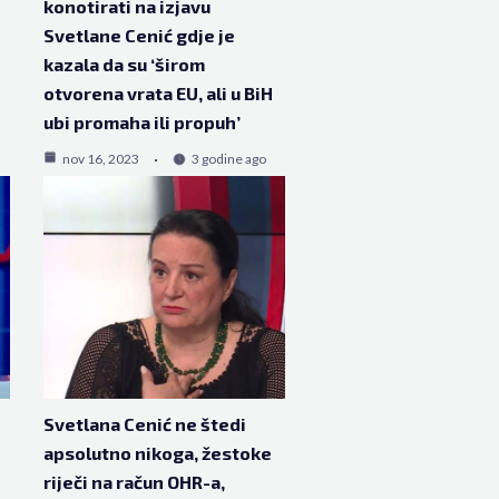
konotirati na izjavu
Svetlane Cenić gdje je
kazala da su ‘širom
otvorena vrata EU, ali u BiH
ubi promaha ili propuh’
nov 16, 2023
3 godine ago
Svetlana Cenić ne štedi
apsolutno nikoga, žestoke
riječi na račun OHR-a,