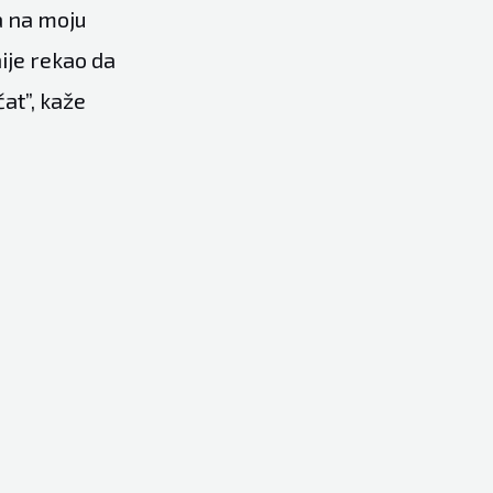
 a na moju
nije rekao da
at”, kaže