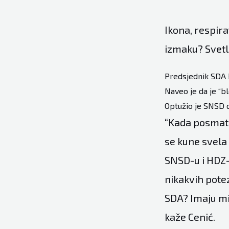
Ikona, respira
izmaku? Svetl
Predsjednik SDA B
Naveo je da je “b
Optužio je SNSD d
“Kada posmatr
se kune svela 
SNSD-u i HDZ-
nikakvih potez
SDA? Imaju min
kaže Cenić.