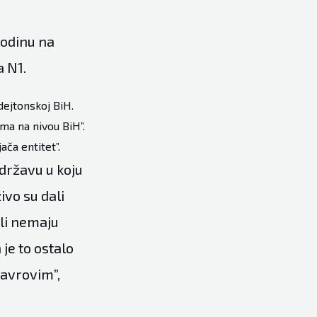
godinu na
 N1.
dejtonskoj BiH.
ma na nivou BiH”.
ča entitet”.
državu u koju
ivo su dali
li nemaju
je to ostalo
Lavrovim”,