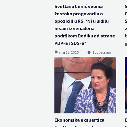
Svetlana Cenić veoma
S
žestoko progovorila o
O
opoziciji u RS: “Ni u ludilu
nisam iznenađena
z
podrškom Dodiku od strane
PDP-a i SDS-a”
maj 16, 2025
1 godina ago
Ekonomska ekspertica