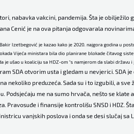
tori, nabavka vakcini, pandemija. Šta je obilježilo 
ana Cenić je na ova pitanja odgovarala novinarima
akir Izetbegović je kazao kako je 2020. najgora godina u post
lokada Vijeća ministara bila dio planirane blokade čitavog siste
a je ušao u koaliciju sa HDZ-om “s namjerom da slabi državu i ja
am SDA otvorim usta i gledam u nevjerici. SDA je 
na nekoliko preduzeća. Sada su i to izgubili, a sve ž
u. Podsjećaju me na sumo hrvača, nešto se klate a
a. Pravosuđe i finansije kontrolišu SNSD i HDZ. Šta 
istricu vanjskih poslova i onda se desi slučaj sa 