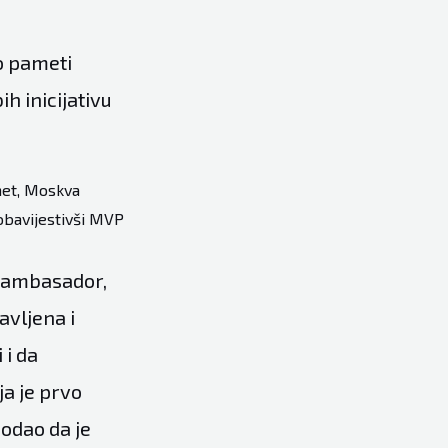
lo pameti
ih inicijativu
met, Moskva
 obavijestivši MVP
je ambasador,
avljena i
 i da
a je prvo
dodao da je