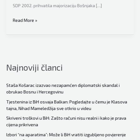
SDP 2002. prihvatila majorizaciju Bošnjaka […]
SDP-
Read More »
ov
delegat
u
RS-
u
Najnoviji članci
“uzburkao
duhove”:
Ramiz
Staša Košarac izazvao nezapamćen diplomatski skandal i
obrukao Bosnu i Hercegovinu
Salkić
je
Tjestenina iz BiH osvaja Balkan: Pogledajte u čemu je Klasova
tajna, Nihad Mameledžija sve otkrio u videu
trebao
završiti
Skriveni troškovi u BiH: Zašto računi nisu realni i kako je prava
cijena prikrivena
u
zatvoru
Izbori “na aparatima”: Može li BiH vratiti izgubljeno povjerenje