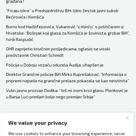
građana?
zbog
pokušaja
“Frcaju iskre” u Predsjedništvu BiH: Izbio žestok javni sukob
Bećirovića i Komšića
prevare
nane
Burno kod Hadžifejzovića, Vukanović “u klinču” s političarem iz
Hrvatske: “Bošnjak koji glasa za Komšića je šovinista, grobar BiH”,
Fate
tvrdi Raspudić
OHR zaprijetio krivičnim posljedicama, oglasio se visoki
predstavnik Christian Schmidt
Policija u Doboju vozaču oduzela Audija, uhapšen je
Direktor Granične policije BiH Mirko Kuprešaković: “Informacija o
pripremi napada na granične prelaze pokazala se kao neistinita”
Vulin javno prozvao Dodika: “Još mi zvoni kroz glavu. Plenković je
u Banja Luci primljen bolje nego premijer Srbije”
We value your privacy
Copyright © 2026 Bh Dijaspora.
We use cookies to enhance your browsing experience, serve
O nama